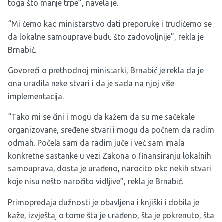
toga što manje trpe”, navela je.
“Mi ćemo kao ministarstvo dati preporuke i trudićemo se
da lokalne samouprave budu što zadovoljnije”, rekla je
Brnabić.
Govoreći o prethodnoj ministarki, Brnabić je rekla da je
ona uradila neke stvari i da je sada na njoj više
implementacija.
“Tako mi se čini i mogu da kažem da su me sačekale
organizovane, sređene stvari i mogu da počnem da radim
odmah. Počela sam da radim juče i već sam imala
konkretne sastanke u vezi Zakona o finansiranju lokalnih
samouprava, dosta je urađeno, naročito oko nekih stvari
koje nisu nešto naročito vidljive”, rekla je Brnabić.
Primopredaja dužnosti je obavljena i knjiški i dobila je
kaže, izvještaj o tome šta je urađeno, šta je pokrenuto, šta