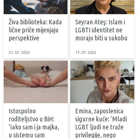
Živa biblioteka: Kada
Seyran Ateş: Islam i
lične priče mijenjaju
LGBTI identitet ne
perspektive
moraju biti u sukobu
21. 07. 2026
17. 07. 2026
Istospolno
Emina, zaposlenica
roditeljstvo u BiH:
sigurne kuće: ‘Mladi
‘Iako sam i ja majka,
LGBT ljudi ne traže
u sistemu sam
privilegije, nego