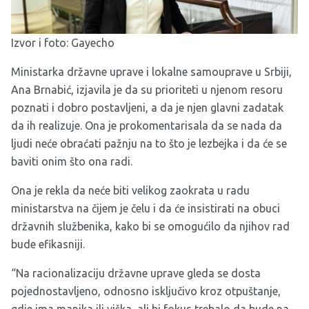
Izvor i foto:
Gayecho
Ministarka državne uprave i lokalne samouprave u Srbiji,
Ana Brnabić, izjavila je da su prioriteti u njenom resoru
poznati i dobro postavljeni, a da je njen glavni zadatak
da ih realizuje. Ona je prokomentarisala da se nada da
ljudi neće obraćati pažnju na to što je lezbejka i da će se
baviti onim što ona radi.
Ona je rekla da neće biti velikog zaokrata u radu
ministarstva na čijem je čelu i da će insistirati na obuci
državnih službenika, kako bi se omogućilo da njihov rad
bude efikasniji.
“Na racionalizaciju državne uprave gleda se dosta
pojednostavljeno, odnosno isključivo kroz otpuštanje,