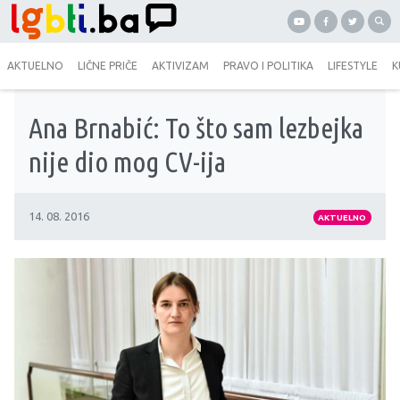
AKTUELNO
LIČNE PRIČE
AKTIVIZAM
PRAVO I POLITIKA
LIFESTYLE
K
Ana Brnabić: To što sam lezbejka
nije dio mog CV-ija
14. 08. 2016
AKTUELNO