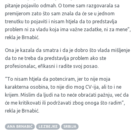
pitanje pojavilo odmah. O tome sam razgovarala sa
premijerom zato što sam znala da će se u jednom
trenutku to pojaviti i nisam htjela da to predstavlja
problem ni za vladu koja ima važne zadatke, ni za mene”,
rekla je Brnabić.
Ona je kazala da smatra i da je dobro što vlada mišljenje
da to ne treba da predstavlja problem ako ste
profesionalac, efikasni i radite svoj posao.
“To nisam htjela da potenciram, jer to nije moja
karakterna osobina, to nije dio mog CV-ija, ali to i ne
krijem. Mislim da ljudi na to neće obraćati pažnju, već da
će me kritikovati ili podržavati zbog onoga što radim”,
rekla je Brnabić.
ANA BRNABIĆ
LEZBEJKE
SRBIJA