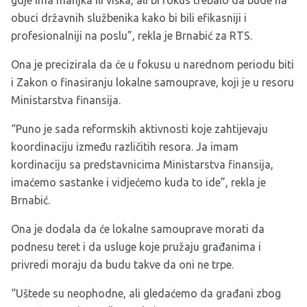
gdje ima manjka ili viška, ali bi fokus trebalo da bude na
obuci državnih službenika kako bi bili efikasniji i
profesionalniji na poslu”, rekla je Brnabić za RTS.
Ona je precizirala da će u fokusu u narednom periodu biti
i Zakon o finasiranju lokalne samouprave, koji je u resoru
Ministarstva finansija.
“Puno je sada reformskih aktivnosti koje zahtijevaju
koordinaciju između različitih resora. Ja imam
kordinaciju sa predstavnicima Ministarstva finansija,
imaćemo sastanke i vidjećemo kuda to ide”, rekla je
Brnabić.
Ona je dodala da će lokalne samouprave morati da
podnesu teret i da usluge koje pružaju građanima i
privredi moraju da budu takve da oni ne trpe.
“Uštede su neophodne, ali gledaćemo da građani zbog