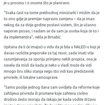
je u procesu i o onome što je planirano.
“Svaka čast na tome prethodnoj ministarki i mislim da je
to ono gdje je premijer napravio zamjenu – da je imao
nekog da za dvije godine postavi sistem, što je užasno
naporan posao, i nadam se da sam ja osoba koja će to i
da implementira”, rekla je Brnabić.
Upitana da li će imajući u vidu da je bila u NALED-u koji je
davao različite preporuke za taj resor, sada imati više
razumijevanja za sporiju primjenu nekih propisa, ona je
navela da misli da kada je neko u vladi može da vidi
mnogo širu sliku stanja nego što vidi kao predstavnik
privrede, ili lokalne samouprave.
“Samo poslije jednog dana sam uvidjela da reforme koje
zahtijeva privreda ili promene koje zahteva civilno
društvo često moraju da čekaju jer kada vodite državu