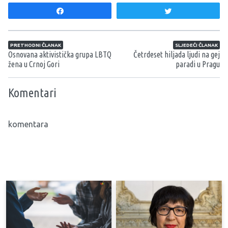
Share
Tweet
Navigacija članaka
PRETHODNI ČLANAK
SLJEDEĆI ČLANAK
Osnovana aktivistička grupa LBTQ
Četrdeset hiljada ljudi na gej
žena u Crnoj Gori
paradi u Pragu
Komentari
komentara