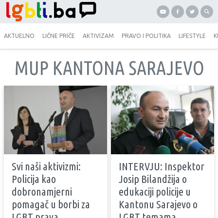
AKTUELNO
LIČNE PRIČE
AKTIVIZAM
PRAVO I POLITIKA
LIFESTYLE
K
MUP KANTONA SARAJEVO
Svi naši aktivizmi:
INTERVJU: Inspektor
Policija kao
Josip Bilandžija o
dobronamjerni
edukaciji policije u
pomagač u borbi za
Kantonu Sarajevo o
LGBT prava
LGBT temama