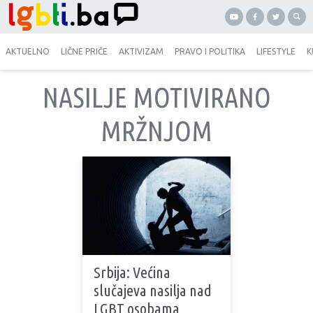
AKTUELNO
LIČNE PRIČE
AKTIVIZAM
PRAVO I POLITIKA
LIFESTYLE
K
NASILJE MOTIVIRANO
MRŽNJOM
Srbija: Većina
slučajeva nasilja nad
LGBT osobama