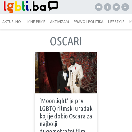
AKTUELNO
LIČNE PRIČE
AKTIVIZAM
PRAVO I POLITIKA
LIFESTYLE
K
OSCARI
‘Moonlight’ je prvi
LGBTQ filmski uradak
koji je dobio Oscara za
najbolji
dugometražni film