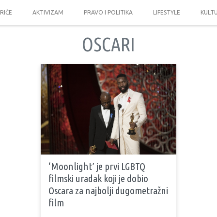
PRIČE
AKTIVIZAM
PRAVO I POLITIKA
LIFESTYLE
KULT
OSCARI
‘Moonlight’ je prvi LGBTQ
filmski uradak koji je dobio
Oscara za najbolji dugometražni
film