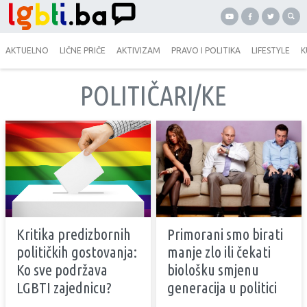
AKTUELNO
LIČNE PRIČE
AKTIVIZAM
PRAVO I POLITIKA
LIFESTYLE
K
POLITIČARI/KE
Kritika predizbornih
Primorani smo birati
političkih gostovanja:
manje zlo ili čekati
Ko sve podržava
biološku smjenu
LGBTI zajednicu?
generacija u politici