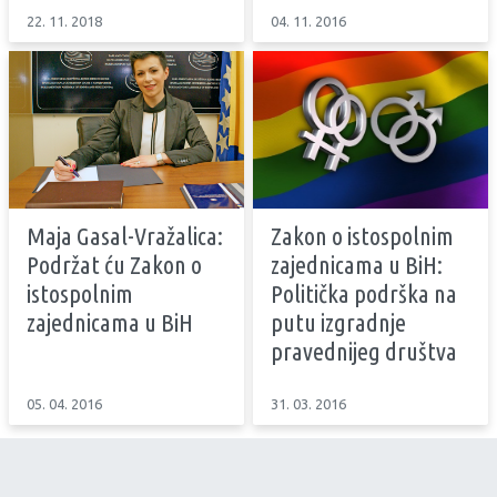
22. 11. 2018
04. 11. 2016
Maja Gasal-Vražalica:
Zakon o istospolnim
Podržat ću Zakon o
zajednicama u BiH:
istospolnim
Politička podrška na
zajednicama u BiH
putu izgradnje
pravednijeg društva
05. 04. 2016
31. 03. 2016