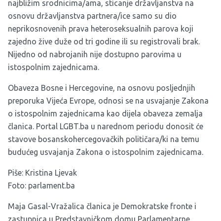
najbližim srodnicima/ama, sticanje državljanstva na
osnovu državljanstva partnera/ice samo su dio
neprikosnovenih prava heteroseksualnih parova koji
zajedno žive duže od tri godine ili su registrovali brak.
Nijedno od nabrojanih nije dostupno parovima u
istospolnim zajednicama.
Obaveza Bosne i Hercegovine, na osnovu posljednjih
preporuka Vijeća Evrope, odnosi se na usvajanje Zakona
o istospolnim zajednicama kao dijela obaveza zemalja
članica. Portal LGBT.ba u narednom periodu donosit će
stavove bosanskohercegovačkih političara/ki na temu
budućeg usvajanja Zakona o istospolnim zajednicama.
Piše: Kristina Ljevak
Foto: parlament.ba
Maja Gasal-Vražalica članica je Demokratske fronte i
zastupnica u Predstavničkom domu Parlamentarne