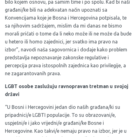
bilo kojem osnovu, pa samim time i po spolu. Kad bi naši
građani/ke bili na adekvatan način upoznati sa
Konvencijama koje je Bosna i Hercegovina potpisala, te
sa njihovim sadržajem, mislim da mi danas ne bismo
morali pričati o tome da li neko može ili ne može da bude
u hetero ili homo zajednici, jer svatko ima pravo na
izbor”, navodi naša sagovornica i dodaje kako problem
predstavlja nepoznavanje zakonske regulative i
percepcija prava istospolnih zajednica kao privilegije, a
ne zagarantovanih prava.
LGBT osobe zaslužuju ravnopravan tretman u svojoj
državi
“U Bosni i Hercegovini jedan dio naših građana/ki su
pripadnici/e LGBTI populacije. To su obrazovani/e,
uspješni/e i jako vrijedni/e građani/ke Bosne i
Hercegovine. Kao takvi/e nemaju pravo na izbor, jer je u