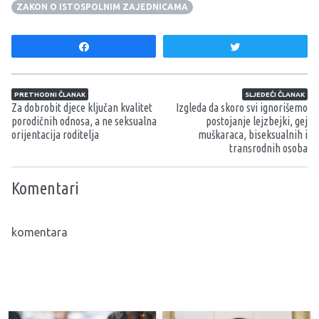
ZAKON O ISTOSPOLNIM ZAJEDNICAMA
Share
Tweet
Navigacija članaka
PRETHODNI ČLANAK
SLJEDEĆI ČLANAK
Za dobrobit djece ključan kvalitet
Izgleda da skoro svi ignorišemo
porodičnih odnosa, a ne seksualna
postojanje lejzbejki, gej
orijentacija roditelja
muškaraca, biseksualnih i
transrodnih osoba
Komentari
komentara