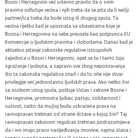
Bosni i Hercegovini već odavno pravilo da o svim
pravima odlučuje većina i njih treba da se pita da li nečiji
partner/ica treba da bude istog ili drugog spola. Ta
većina rijetko kad je upoznata sa obavezama koje je
Bosna i Hercegovina na sebe preuzela kao potpisnica EU
Konvencije o ljudskim pravima i slobodama. Danas kad je
aktuelno pitanje zakonske regulative istospolnih
zajednica u Bosni i Hercegovini, opet se tu i tamo čuju
zgražanje i pobuna, a zapravo sve zbog nepoznavanja
što ta zakonska regulativa znači i da to više nije stvar
privilegije već jednostavno ljudskih prava. Ako netko živi
sa osobom istog spola, poštuje Ustav i zakone Bosne i
Hercegovine, promovira ljubav, pažnju, solidarnost i
suživot, zašto da mu/joj budu uskraćena prava na
ravnopravan tretman od strane države u kojoj živi? Taj
ravnopravan zakonom reguliran tretman podrazumijeva
da i oni imaju pravo nasljeđivanja imovine, najma stana i