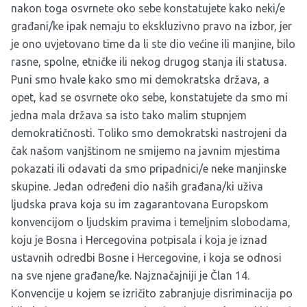
nakon toga osvrnete oko sebe konstatujete kako neki/e
građani/ke ipak nemaju to ekskluzivno pravo na izbor, jer
je ono uvjetovano time da li ste dio većine ili manjine, bilo
rasne, spolne, etničke ili nekog drugog stanja ili statusa.
Puni smo hvale kako smo mi demokratska država, a
opet, kad se osvrnete oko sebe, konstatujete da smo mi
jedna mala država sa isto tako malim stupnjem
demokratičnosti. Toliko smo demokratski nastrojeni da
čak našom vanjštinom ne smijemo na javnim mjestima
pokazati ili odavati da smo pripadnici/e neke manjinske
skupine. Jedan određeni dio naših građana/ki uživa
ljudska prava koja su im zagarantovana Europskom
konvencijom o ljudskim pravima i temeljnim slobodama,
koju je Bosna i Hercegovina potpisala i koja je iznad
ustavnih odredbi Bosne i Hercegovine, i koja se odnosi
na sve njene građane/ke. Najznačajniji je Član 14.
Konvencije u kojem se izričito zabranjuje disriminacija po