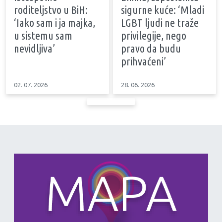
roditeljstvo u BiH:
sigurne kuće: ‘Mladi
‘Iako sam i ja majka,
LGBT ljudi ne traže
u sistemu sam
privilegije, nego
nevidljiva’
pravo da budu
prihvaćeni’
02. 07. 2026
28. 06. 2026