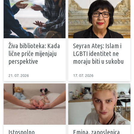
Živa biblioteka: Kada
Seyran Ateş: Islam i
lične priče mijenjaju
LGBTI identitet ne
perspektive
moraju biti u sukobu
21. 07. 2026
17. 07. 2026
Istospolno
Emina, zaposlenica