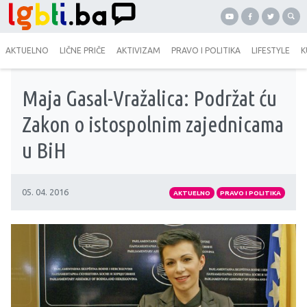
AKTUELNO
LIČNE PRIČE
AKTIVIZAM
PRAVO I POLITIKA
LIFESTYLE
K
Maja Gasal-Vražalica: Podržat ću
Zakon o istospolnim zajednicama
u BiH
05. 04. 2016
AKTUELNO
PRAVO I POLITIKA