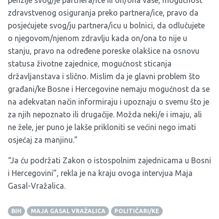
penzije svog/je partnera/ice ili on/ona vaše, mogućnost
zdravstvenog osiguranja preko partnera/ice, pravo da
posjećujete svog/ju partnera/icu u bolnici, da odlučujete
o njegovom/njenom zdravlju kada on/ona to nije u
stanju, pravo na određene poreske olakšice na osnovu
statusa životne zajednice, mogućnost sticanja
državljanstava i slično. Mislim da je glavni problem što
građani/ke Bosne i Hercegovine nemaju mogućnost da se
na adekvatan način informiraju i upoznaju o svemu što je
za njih nepoznato ili drugačije. Možda neki/e i imaju, ali
ne žele, jer puno je lakše prikloniti se većini nego imati
osjećaj za manjinu.”
“Ja ću podržati Zakon o istospolnim zajednicama u Bosni
i Hercegovini”, rekla je na kraju ovoga intervjua Maja
Gasal-Vražalica.
BIH
MAJA GASAL VRAŽALICA
POLITIČARI/KE