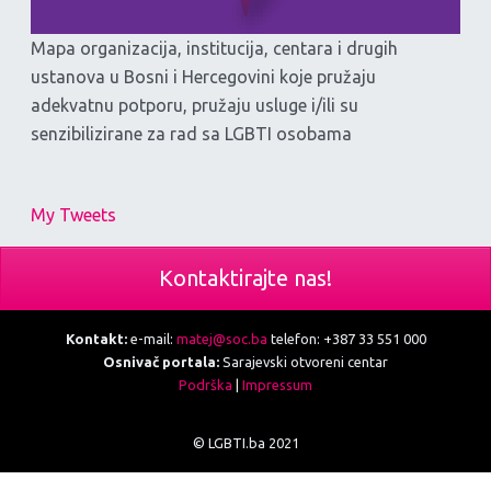
Mapa organizacija, institucija, centara i drugih
ustanova u Bosni i Hercegovini koje pružaju
adekvatnu potporu, pružaju usluge i/ili su
senzibilizirane za rad sa LGBTI osobama
My Tweets
Kontaktirajte nas!
Kontakt:
e-mail:
matej@soc.ba
telefon: +387 33 551 000
Osnivač portala:
Sarajevski otvoreni centar
Podrška
|
Impressum
© LGBTI.ba 2021