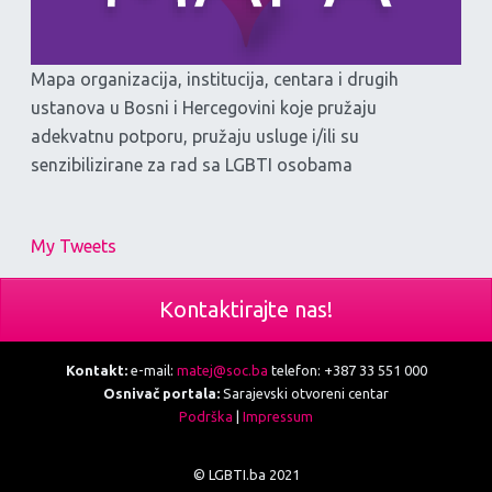
Mapa organizacija, institucija, centara i drugih
ustanova u Bosni i Hercegovini koje pružaju
adekvatnu potporu, pružaju usluge i/ili su
senzibilizirane za rad sa LGBTI osobama
My Tweets
Kontaktirajte nas!
Kontakt:
e-mail:
matej@soc.ba
telefon: +387 33 551 000
Osnivač portala:
Sarajevski otvoreni centar
Podrška
|
Impressum
© LGBTI.ba 2021