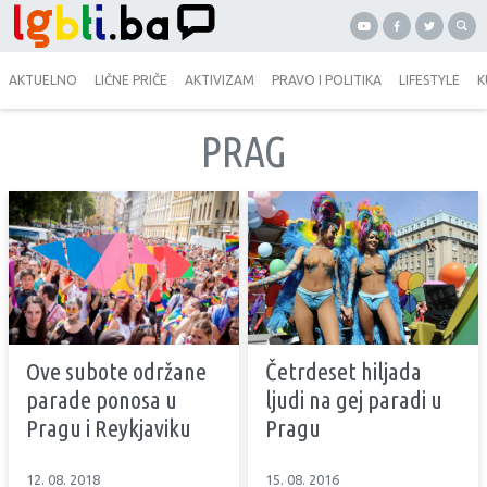
AKTUELNO
LIČNE PRIČE
AKTIVIZAM
PRAVO I POLITIKA
LIFESTYLE
K
PRAG
Ove subote održane
Četrdeset hiljada
parade ponosa u
ljudi na gej paradi u
Pragu i Reykjaviku
Pragu
12. 08. 2018
15. 08. 2016