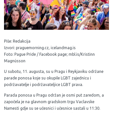
Piše: Redakcija
Izvori:
praguemorning.cz
,
icelandmag.is
Foto: Pague Pride / Facebook page; mbl.is/Kristinn
Magnússon
U subotu, 11. augusta, su u Pragu i Reykjaviku održane
parade ponosa koje su okupile LGBT zajednicu i
podržavatelje i podržavateljice LGBT prava.
Parada ponosa u Pragu održan je osmi put zaredom, a
započela je na glavnom gradskom trgu Vaclavske
Namesti gdje su se učesnici i učesnice sastali u 11:30.