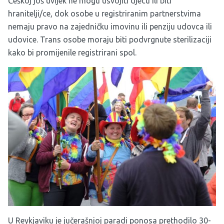
Češkoj još uvijek ne mogu usvojiti djecu ili biti
hranitelji/ce, dok osobe u registriranim partnerstvima
nemaju pravo na zajedničku imovinu ili penziju udovca ili
udovice. Trans osobe moraju biti podvrgnute sterilizaciji
kako bi promijenile registrirani spol.
U Reykjaviku je jučerašnjoj paradi ponosa prethodilo 30-