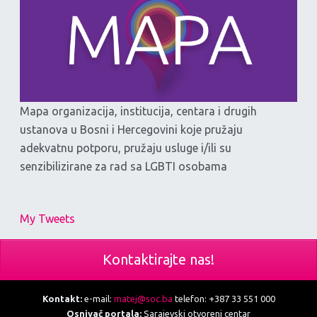
Mapa organizacija, institucija, centara i drugih
ustanova u Bosni i Hercegovini koje pružaju
adekvatnu potporu, pružaju usluge i/ili su
senzibilizirane za rad sa LGBTI osobama
My Tweets
Kontaktirajte nas!
Kontakt:
e-mail:
matej@soc.ba
telefon: +387 33 551 000
Osnivač portala:
Sarajevski otvoreni centar