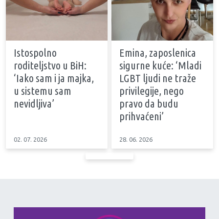
Istospolno
Emina, zaposlenica
roditeljstvo u BiH:
sigurne kuće: ‘Mladi
‘Iako sam i ja majka,
LGBT ljudi ne traže
u sistemu sam
privilegije, nego
nevidljiva’
pravo da budu
prihvaćeni’
02. 07. 2026
28. 06. 2026