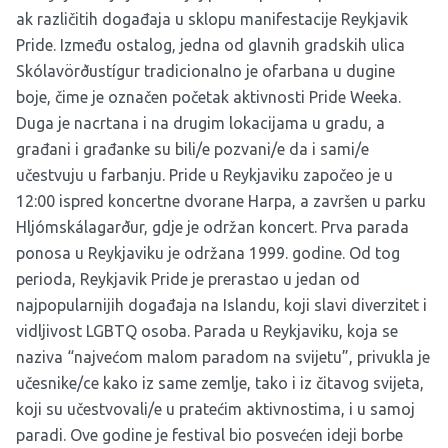
ak različitih događaja u sklopu manifestacije Reykjavik
Pride. Između ostalog, jedna od glavnih gradskih ulica
Skólavörðustígur tradicionalno je ofarbana u dugine
boje, čime je označen početak aktivnosti Pride Weeka.
Duga je nacrtana i na drugim lokacijama u gradu, a
građani i građanke su bili/e pozvani/e da i sami/e
učestvuju u farbanju. Pride u Reykjaviku započeo je u
12:00 ispred koncertne dvorane Harpa, a završen u parku
Hljómskálagarður, gdje je održan koncert. Prva parada
ponosa u Reykjaviku je održana 1999. godine. Od tog
perioda, Reykjavik Pride je prerastao u jedan od
najpopularnijih događaja na Islandu, koji slavi diverzitet i
vidljivost LGBTQ osoba. Parada u Reykjaviku, koja se
naziva “najvećom malom paradom na svijetu”, privukla je
učesnike/ce kako iz same zemlje, tako i iz čitavog svijeta,
koji su učestvovali/e u pratećim aktivnostima, i u samoj
paradi. Ove godine je festival bio posvećen ideji borbe