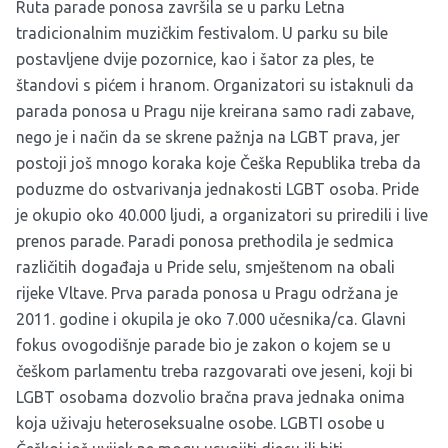
Ruta parade ponosa završila se u parku Letna
tradicionalnim muzičkim festivalom. U parku su bile
postavljene dvije pozornice, kao i šator za ples, te
štandovi s pićem i hranom. Organizatori su istaknuli da
parada ponosa u Pragu nije kreirana samo radi zabave,
nego je i način da se skrene pažnja na LGBT prava, jer
postoji još mnogo koraka koje Češka Republika treba da
poduzme do ostvarivanja jednakosti LGBT osoba. Pride
je okupio oko 40.000 ljudi, a organizatori su priredili i live
prenos parade. Paradi ponosa prethodila je sedmica
različitih događaja u Pride selu, smještenom na obali
rijeke Vltave. Prva parada ponosa u Pragu održana je
2011. godine i okupila je oko 7.000 učesnika/ca. Glavni
fokus ovogodišnje parade bio je zakon o kojem se u
češkom parlamentu treba razgovarati ove jeseni, koji bi
LGBT osobama dozvolio bračna prava jednaka onima
koja uživaju heteroseksualne osobe. LGBTI osobe u