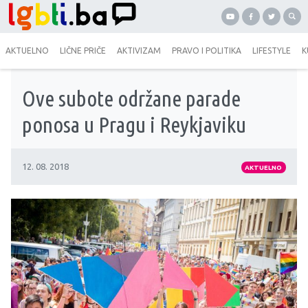
AKTUELNO
LIČNE PRIČE
AKTIVIZAM
PRAVO I POLITIKA
LIFESTYLE
K
Ove subote održane parade
ponosa u Pragu i Reykjaviku
12. 08. 2018
AKTUELNO