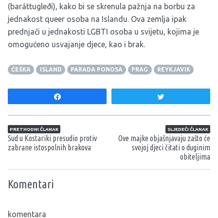
(baráttugleði), kako bi se skrenula pažnja na borbu za
jednakost queer osoba na Islandu. Ova zemlja ipak
prednjači u jednakosti LGBTI osoba u svijetu, kojima je
omogućeno usvajanje djece, kao i brak.
ČEŠKA
ISLAND
PARADA PONOSA
PRAG
REYKJAVIK
Share
Tweet
Navigacija članaka
PRETHODNI ČLANAK
SLJEDEĆI ČLANAK
Sud u Kostariki presudio protiv
Ove majke objašnjavaju zašto će
zabrane istospolnih brakova
svojoj djeci čitati o duginim
obiteljima
Komentari
komentara