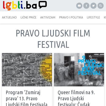
AKTUELNO
LIČNE PRIČE
AKTIVIZAM
PRAVO I POLITIKA
LIFESTYLE
K
PRAVO LJUDSKI FILM
FESTIVAL
Program ‘Zumiraj
Queer filmovi na 9.
prava’ 13. Pravo
Pravo Ljudski
Ljudski Film Festivala
festivalu: Čudak