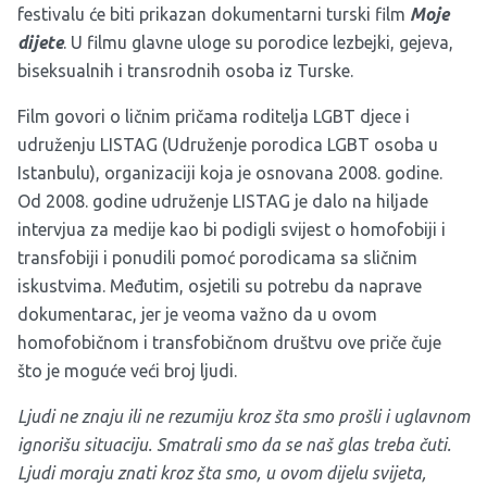
festivalu
će biti prikazan dokumentarni turski film
Moje
dijete
. U filmu glavne uloge su porodice lezbejki, gejeva,
biseksualnih i transrodnih osoba iz Turske.
Film govori
o ličnim pričama roditelja LGBT djece i
udruženju LISTAG (Udruženje porodica LGBT osoba u
Istanbulu), organizaciji koja je osnovana 2008. godine.
Od 2008. godine udruženje LISTAG je dalo na hiljade
intervjua za medije kao bi podigli svijest o homofobiji i
transfobiji i ponudili pomoć porodicama sa sličnim
iskustvima. Međutim, osjetili su potrebu da naprave
dokumentarac, jer je veoma važno da u ovom
homofobičnom i transfobičnom društvu ove priče čuje
što je moguće veći broj ljudi.
Ljudi ne znaju ili ne rezumiju kroz šta smo prošli i uglavnom
ignorišu situaciju. Smatrali smo da se naš glas treba čuti.
Ljudi moraju znati kroz šta smo, u ovom dijelu svijeta,