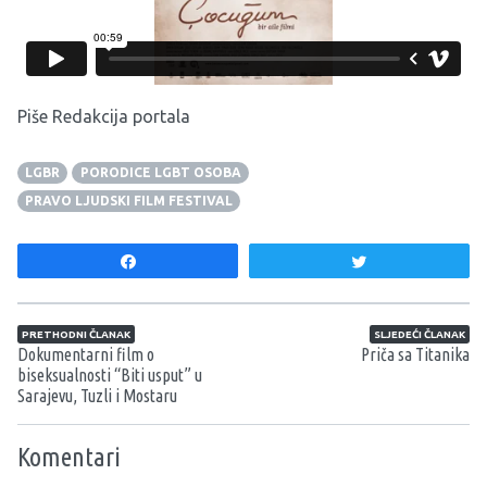
Piše Redakcija portala
LGBR
PORODICE LGBT OSOBA
PRAVO LJUDSKI FILM FESTIVAL
Share
Tweet
Navigacija članaka
PRETHODNI ČLANAK
SLJEDEĆI ČLANAK
Dokumentarni film o
Priča sa Titanika
biseksualnosti “Biti usput” u
Sarajevu, Tuzli i Mostaru
Komentari