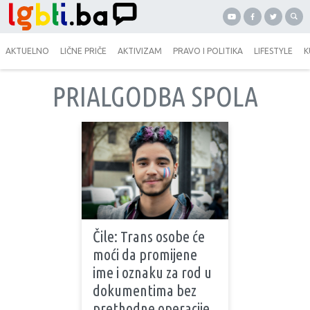
AKTUELNO
LIČNE PRIČE
AKTIVIZAM
PRAVO I POLITIKA
LIFESTYLE
K
PRIALGODBA SPOLA
Čile: Trans osobe će
moći da promijene
ime i oznaku za rod u
dokumentima bez
prethodne operacije