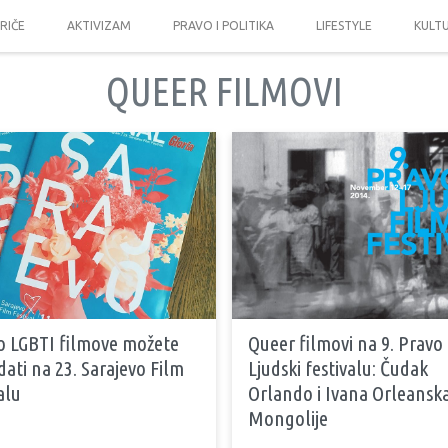
PRIČE
AKTIVIZAM
PRAVO I POLITIKA
LIFESTYLE
KULT
QUEER FILMOVI
to LGBTI filmove možete
Queer filmovi na 9. Pravo
ati na 23. Sarajevo Film
Ljudski festivalu: Čudak
alu
Orlando i Ivana Orleansk
Mongolije