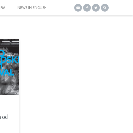
URA
NEWS IN ENGLISH
a od