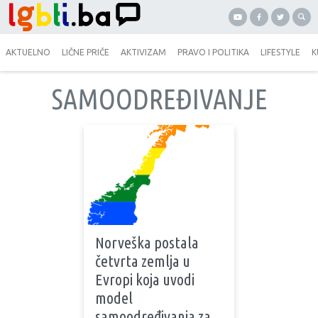
AKTUELNO
LIČNE PRIČE
AKTIVIZAM
PRAVO I POLITIKA
LIFESTYLE
K
SAMOODREĐIVANJE
Norveška postala
četvrta zemlja u
Evropi koja uvodi
model
samoodređivanja za