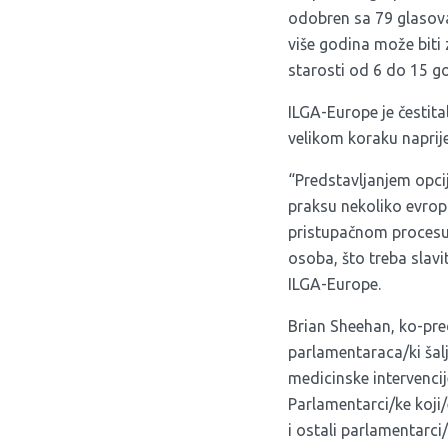
odobren sa 79 glasova
više godina može biti 
starosti od 6 do 15 go
ILGA-Europe je čestita
velikom koraku naprij
“Predstavljanjem opc
praksu nekoliko evrops
pristupačnom procesu p
osoba, što treba slav
ILGA-Europe.
Brian Sheehan, ko-pre
parlamentaraca/ki šal
medicinske intervencije,
Parlamentarci/ke koji/
i ostali parlamentarci/