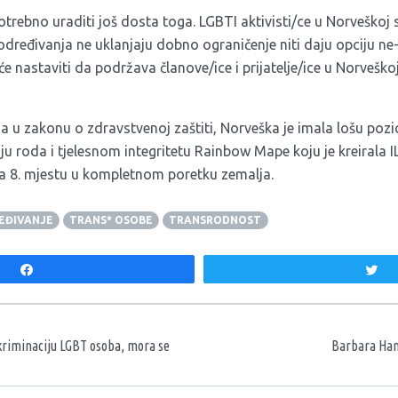
potrebno uraditi još dosta toga. LGBTI aktivisti/ce u Norveškoj 
ređivanja ne uklanjaju dobno ograničenje niti daju opciju ne
e nastaviti da podržava članove/ice i prijatelje/ice u Norveškoj
a u zakonu o zdravstvenoj zaštiti, Norveška je imala lošu pozici
 roda i tjelesnom integritetu Rainbow Mape koju je kreirala 
na 8. mjestu u kompletnom poretku zemalja.
EĐIVANJE
TRANS* OSOBE
TRANSRODNOST
Share
T
aka
iskriminaciju LGBT osoba, mora se
Barbara Ham