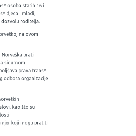
s* osoba starih 16 i
s* djeca i mladi,
 dozvolu roditelja.
 Norveškoj na ovom
 Norveška prati
ma sigurnom i
boljšava prava trans*
og odbora organizacije
norveških
lovi, kao što su
losti.
mjer koji mogu pratiti