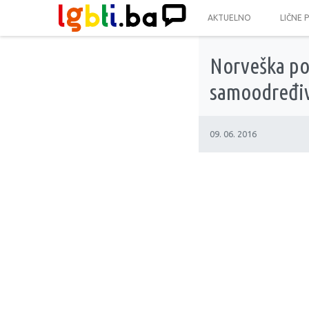
AKTUELNO
LIČNE 
Norveška pos
samoodređiv
09. 06. 2016