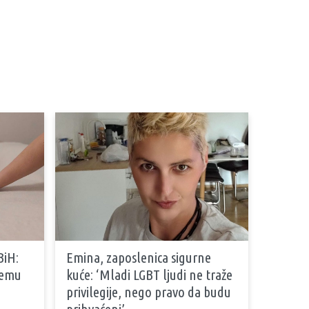
BiH:
Emina, zaposlenica sigurne
stemu
kuće: ‘Mladi LGBT ljudi ne traže
privilegije, nego pravo da budu