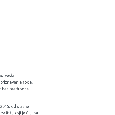
norveški
priznavanja roda.
at bez prethodne
 2015. od strane
štiti, koji je 6. juna