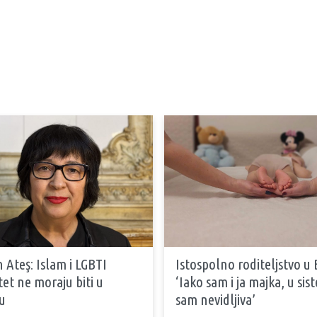
 Ateş: Islam i LGBTI
Istospolno roditeljstvo u 
tet ne moraju biti u
‘Iako sam i ja majka, u si
u
sam nevidljiva’