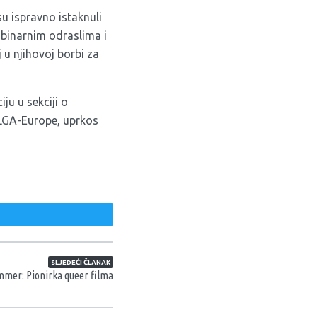
su ispravno istaknuli
-binarnim odraslima i
 u njihovoj borbi za
ju u sekciji o
ILGA-Europe, uprkos
weet
SLJEDEĆI ČLANAK
mer: Pionirka queer filma