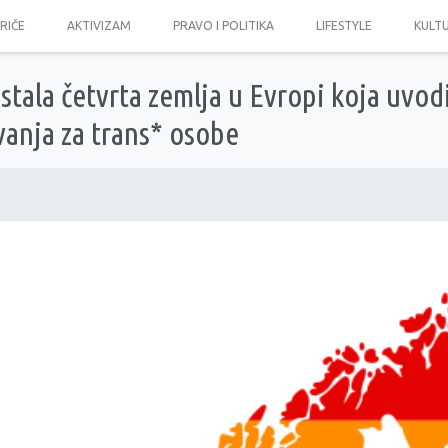
PRIČE
AKTIVIZAM
PRAVO I POLITIKA
LIFESTYLE
KULT
tala četvrta zemlja u Evropi koja uvod
anja za trans* osobe