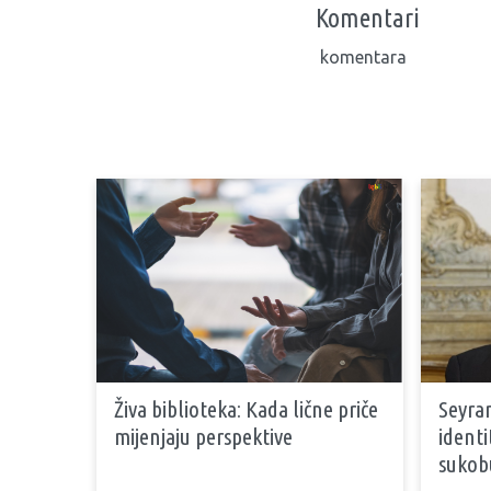
Komentari
komentara
Živa biblioteka: Kada lične priče
Seyran
mijenjaju perspektive
identi
sukob