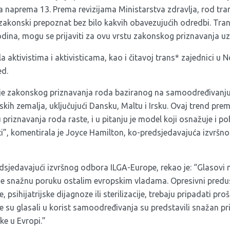
 naprema 13. Prema revizijama Ministarstva zdravlja, rod tran
zakonski prepoznat bez bilo kakvih obavezujućih odredbi. Tran
dina, mogu se prijaviti za ovu vrstu zakonskog priznavanja uz
la aktivistima i aktivisticama, kao i čitavoj trans* zajednici u
ed.
ije zakonskog priznavanja roda baziranog na samoodređivanju
kih zemalja, uključujući Dansku, Maltu i Irsku. Ovaj trend pre
riznavanja roda raste, i u pitanju je model koji osnažuje i po
iti”, komentirala je Joyce Hamilton, ko-predsjedavajuća izvršn
dsjedavajući izvršnog odbora ILGA-Europe, rekao je: “Glasovi 
je snažnu poruku ostalim evropskim vladama. Opresivni predus
 psihijatrijske dijagnoze ili sterilizacije, trebaju pripadati proš
e su glasali u korist samoodređivanja su predstavili snažan pri
ke u Evropi.”