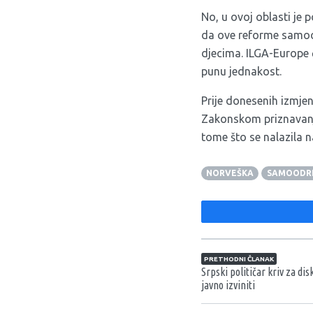
No, u ovoj oblasti je 
da ove reforme samood
djecima. ILGA-Europe ć
punu jednakost.
Prije donesenih izmjen
Zakonskom priznavanju
tome što se nalazila 
NORVEŠKA
SAMOODR
Navigacija član
PRETHODNI ČLANAK
Srpski političar kriv za d
javno izviniti