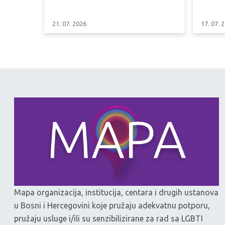
21. 07. 2026
17. 07. 
Mapa organizacija, institucija, centara i drugih ustanova
u Bosni i Hercegovini koje pružaju adekvatnu potporu,
pružaju usluge i/ili su senzibilizirane za rad sa LGBTI