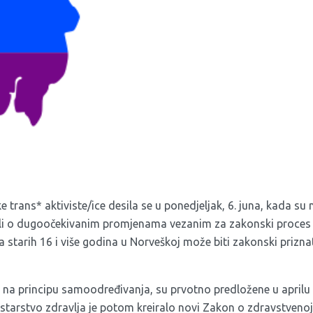
e trans* aktiviste/ice desila se u ponedjeljak, 6. juna, kada su 
ali o dugoočekivanim promjenama vezanim za zakonski proces 
 starih 16 i više godina u Norveškoj može biti zakonski prizn
 na principu samoodređivanja, su prvotno predložene u aprilu
starstvo zdravlja je potom kreiralo novi Zakon o zdravstvenoj za