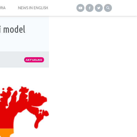
URA
NEWS IN ENGLISH
i model
AKTUELNO