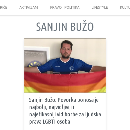
PRIČE
AKTIVIZAM
PRAVO I POLITIKA
LIFESTYLE
KULT
SANJIN BUŽO
Sanjin Bužo: Povorka ponosa je
najbolji, najvidljiviji i
najefikasniji vid borbe za ljudska
prava LGBTI osoba