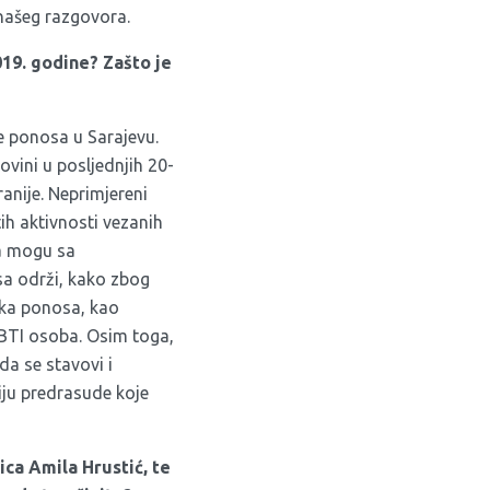
 našeg razgovora.
19. godine? Zašto je
ke ponosa u Sarajevu.
vini u posljednjih 20-
anije. Neprimjereni
tih aktivnosti vezanih
da mogu sa
sa održi, kako zbog
rka ponosa, kao
 LGBTI osoba. Osim toga,
da se stavovi i
iju predrasude koje
ica Amila Hrustić, te