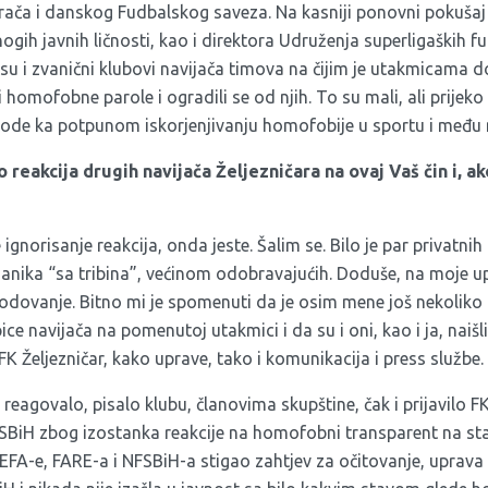
igrača i danskog Fudbalskog saveza. Na kasniji ponovni pokušaj
ogih javnih ličnosti, kao i direktora Udruženja superligaških 
su i zvanični klubovi navijača timova na čijim je utakmicama
i homofobne parole i ogradili se od njih. To su mali, ali prijeko
 vode ka potpunom iskorjenjivanju homofobije u sportu i među 
lo reakcija drugih navijača Željezničara na ovaj Vaš čin i, a
 ignorisanje reakcija, onda jeste. Šalim se. Bilo je par privatni
znanika “sa tribina”, većinom odobravajućih. Doduše, na moje u
egodovanje. Bitno mi je spomenuti da je osim mene još nekoliko
e navijača na pomenutoj utakmici i da su i oni, kao i ja, naiš
FK Željezničar, kako uprave, tako i komunikacija i press službe.
e reagovalo, pisalo klubu, članovima skupštine, čak i prijavilo F
FSBiH zbog izostanka reakcije na homofobni transparent na s
 UEFA-e, FARE-a i NFSBiH-a stigao zahtjev za očitovanje, uprav