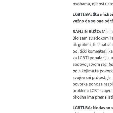
osobama, njihovi uzroc
LGBTI.BA: Šta mislit
važno da se ona održ
SANJIN BUŽO:
Mislim
Bio sam svjedokom i a
ak godina, te smatram
politički komentari, ka
za LGBTI populaciju, 
zadovoljstvom reći
bo
onih kojima ta povork
svojevrsni protest, je 
povorka ponosa razbija
problemi LGBTI zajedn
okolina ima prema ist
LGBTI.BA:
Nedavno st