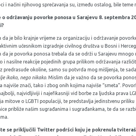
i i načini njihovog sprečavanja su, između ostalog, bile teme
e o održavanju povorke ponosa u Sarajevu 8. septembra 20
i?
 da je bilo krajnje vrijeme za organizaciju i održavanje povor
ktivnim učesnikom izgradnje civilnog društva u Bosni i Hercego
 da je povorka ponosa trebala da se održi u Sarajevu mnogo r
o i nasilne reakcije pojedinih grupa prilikom održavanja različi
uz predrasude okoline, samo su potvrda mog mišljenja, te sa
lje ikako, nego nikako
. Mislim da je važno da se povorka pono
a najviše znači, tako i zbog onih kojima najviše “smeta”. Povo
najbolji, najvidljiviji i najefikasniji vid borbe za ljudska prava
 mitove o LGBTI populaciji, te predstavlja jedinstvenu priliku 
ice približe našim sugrađanima i sugrađankama, te da se razb
ima.
e se priključili Twitter podršci koju je pokrenula tviteraš