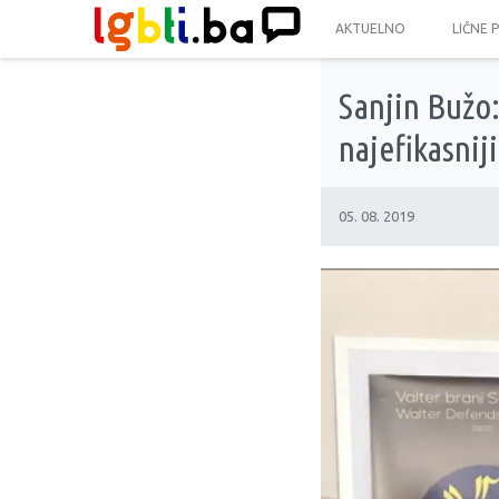
AKTUELNO
LIČNE 
Sanjin Bužo: 
najefikasnij
05. 08. 2019