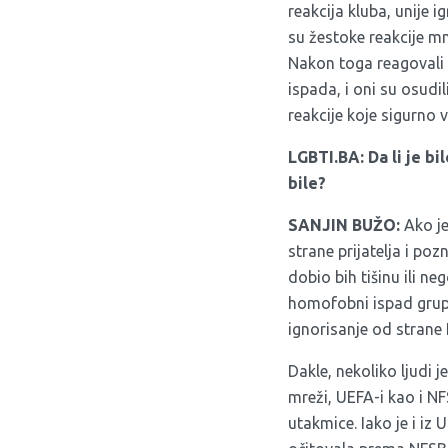
reakcija kluba, unije 
su žestoke reakcije mn
Nakon toga reagovali 
ispada, i oni su osudil
reakcije koje sigurno
LGBTI.BA: Da li je bi
bile?
SANJIN BUŽO:
Ako je
strane prijatelja i po
dobio bih tišinu ili n
homofobni ispad grupic
ignorisanje od strane 
Dakle, nekoliko ljudi j
mreži, UEFA-i kao i N
utakmice. Iako je i iz