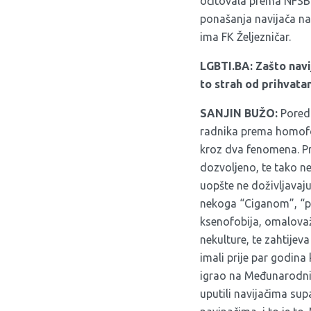
očitovala prema NFSBi
ponašanja navijača na
ima FK Željezničar.
LGBTI.BA:
Zašto navi
to strah od prihvata
SANJIN BUŽO:
Pored 
radnika prema homofo
kroz dva fenomena. Prv
dozvoljeno, te tako n
uopšte ne doživljavaju 
nekoga “Ciganom”, “pe
ksenofobija, omalovaža
nekulture, te zahtijev
imali prije par godina
igrao na Međunarodni 
uputili navijačima sup