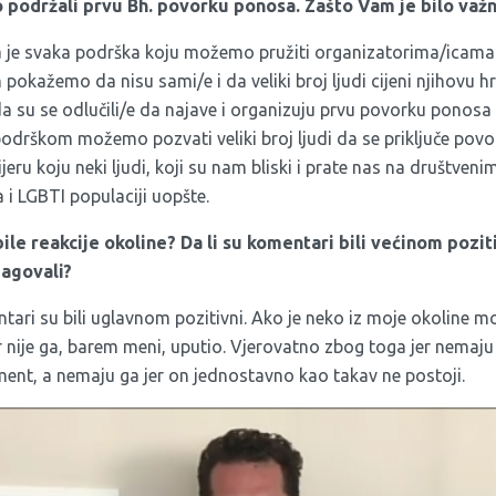
podržali prvu Bh. povorku ponosa. Zašto Vam je bilo važn
je svaka podrška koju možemo pružiti organizatorima/icama 
 pokažemo da nisu sami/e i da veliki broj ljudi cijeni njihovu 
a su se odlučili/e da najave i organizuju prvu povorku ponosa 
rškom možemo pozvati veliki broj ljudi da se priključe povor
jeru koju neki ljudi, koji su nam bliski i prate nas na društve
i LGBTI populaciji uopšte.
le reakcije okoline? Da li su komentari bili većinom pozitiv
eagovali?
ari su bili uglavnom pozitivni. Ako je neko iz moje okoline 
ar nije ga, barem meni, uputio. Vjerovatno zbog toga jer nemaju
ent, a nemaju ga jer on jednostavno kao takav ne postoji.