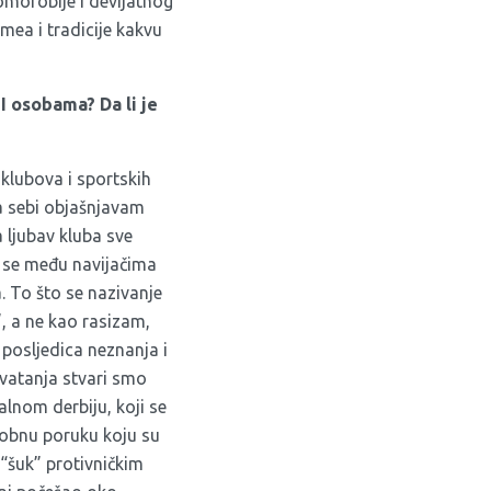
omofobije i devijatnog
ea i tradicije kakvu
 osobama? Da li je
lubova i sportskih
a sebi objašnjavam
a ljubav kluba sve
i se među navijačima
a. To što se nazivanje
, a ne kao rasizam,
 posljedica neznanja i
hvatanja stvari smo
lnom derbiju, koji se
fobnu poruku koju su
 “šuk” protivničkim