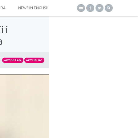
URA
NEWS IN ENGLISH
i i
a
AKTIVIZAM
AKTUELNO