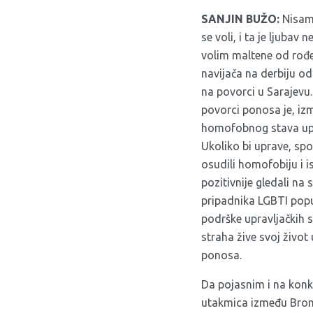
SANJIN BUŽO:
Nisam 
se voli, i ta je ljubav 
volim maltene od rođe
navijača na derbiju od
na povorci u Sarajevu
povorci ponosa je, izm
homofobnog stava upra
Ukoliko bi uprave, spor
osudili homofobiju i i
pozitivnije gledali na
pripadnika LGBTI popul
podrške upravljačkih s
straha žive svoj život
ponosa.
Da pojasnim i na konkr
utakmica između Brond