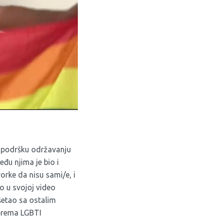
u podršku održavanju
đu njima je bio i
orke da nisu sami/e, i
to u svojoj video
 šetao sa ostalim
 prema LGBTI