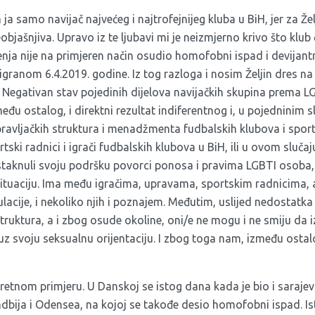
ja samo navijač najvećeg i najtrofejnijeg kluba u BiH, jer za Žel
neobjašnjiva. Upravo iz te ljubavi mi je neizmjerno krivo što klub 
nja nije na primjeren način osudio homofobni ispad i devijan
igranom 6.4.2019. godine. Iz tog razloga i nosim Željin dres na 
. Negativan stav pojedinih dijelova navijačkih skupina prema 
eđu ostalog, i direktni rezultat indiferentnog i, u pojedninim s
vljačkih struktura i menadžmenta fudbalskih klubova i sport
tski radnici i igrači fudbalskih klubova u BiH, ili u ovom sluča
staknuli svoju podršku povorci ponosa i pravima LGBTI osoba, m
 situaciju. Ima među igračima, upravama, sportskim radnicima, 
acije, i nekoliko njih i poznajem. Međutim, uslijed nedostatka
truktura, a i zbog osude okoline, oni/e ne mogu i ne smiju da i
 uz svoju seksualnu orijentaciju. I zbog toga nam, između osta
etnom primjeru. U Danskoj se istog dana kada je bio i sarajev
bija i Odensea, na kojoj se takođe desio homofobni ispad. Ist