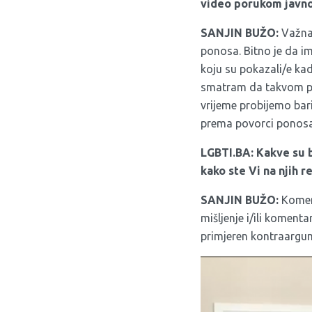
video porukom javno 
SANJIN BUŽO:
Važna 
ponosa. Bitno je da im
koju su pokazali/e kad
smatram da takvom pod
vrijeme probijemo bari
prema povorci ponosa 
LGBTI.BA: Kakve su bi
kako ste Vi na njih r
SANJIN BUŽO:
Koment
mišljenje i/ili koment
primjeren kontraargum