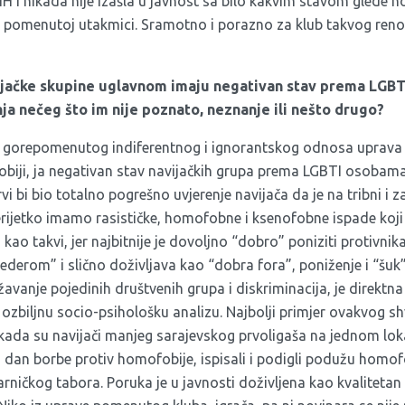
H i nikada nije izašla u javnost sa bilo kakvim stavom glede h
 pomenutoj utakmici.
Sramotno i porazno za klub takvog renom
jačke skupine uglavnom imaju negativan stav prema LGBTI
nja nečeg što im nije poznato, neznanje ili nešto drugo?
gorepomenutog indiferentnog i ignorantskog odnosa uprava k
biji, ja negativan stav navijačkih grupa prema LGBTI osobam
i bi bio totalno pogrešno uvjerenje navijača da je na tribni i z
erijetko imamo rasističke, homofobne i ksenofobne ispade koj
kao takvi, jer najbitnije je dovoljno “dobro” poniziti protivnik
derom” i slično doživljava kao “dobra fora”, poniženje i “šuk”
vanje pojedinih društvenih grupa i diskriminacija, je direktna
a ozbiljnu socio-psihološku analizu. Najbolji primjer ovakvog s
 kada su navijači manjeg sarajevskog prvoligaša na jednom loka
dan borbe protiv homofobije, ispisali i podigli podužu homo
arničkog tabora. Poruka je u javnosti doživljena kao kvalitetan