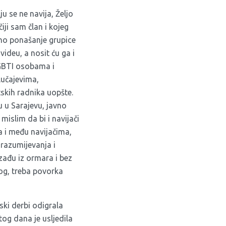
ju se ne navija, Željo
čiji sam član i kojeg
tno ponašanje grupice
videu, a nosit ću ga i
LGBTI osobama i
lučajevima,
skih radnika uopšte.
ju u Sarajevu, javno
islim da bi i navijači
a i među navijačima,
 razumijevanja i
zađu iz ormara i bez
log, treba povorka
ski derbi odigrala
og dana je usljedila