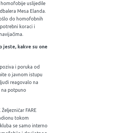
 homofobije uslijedile
fudbalera Mesa Elanda.
 došlo do homofobnih
 potrebni koraci i
navijačima.
ko jeste, kakve su one
h poziva i poruka od
pite o javnom istupu
 ljudi reagovalo na
li na potpuno
K Željezničar FARE
tadionu tokom
a kluba se samo interno