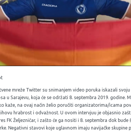
ot
uštvene mreže Twitter su snimanjem video poruka iskazali svoj
a u Sarajevu, koja će se održati 8. septembra 2019. godine. Me
ako kaže, na ovaj način želio poručiti organizatorima/icama pov
 njihovu hrabrost i odvažnost. U ovom intervjuu je objasnio zaš
es FK Željezničar, i zašto će ga nositi i 8. septembra dok bude
e. Negativni stavovi koje uglavnom imaju navijačke skupine