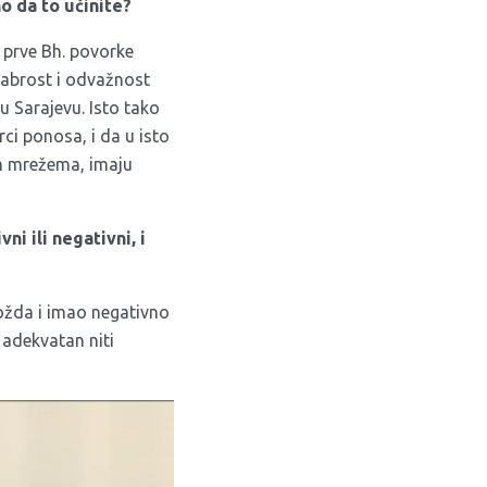
o da to učinite?
prve Bh. povorke
hrabrost i odvažnost
u Sarajevu. Isto tako
ci ponosa, i da u isto
nim mrežema, imaju
ni ili negativni, i
možda i imao negativno
 adekvatan niti