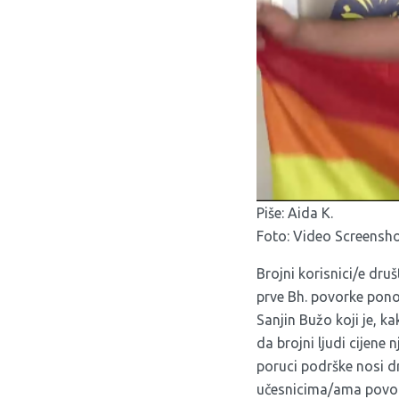
Piše: Aida K.
Foto: Video Screensh
Brojni korisnici/e dr
prve Bh. povorke ponos
Sanjin Bužo koji je, k
da brojni ljudi cijene
poruci podrške nosi dr
učesnicima/ama povork