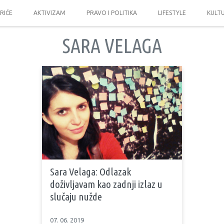
PRIČE
AKTIVIZAM
PRAVO I POLITIKA
LIFESTYLE
KULT
SARA VELAGA
Sara Velaga: Odlazak
doživljavam kao zadnji izlaz u
slučaju nužde
07. 06. 2019