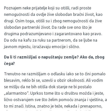
Poznajem neke prijatelje koji su otišli, radi proste
nemogućnosti da ovdje žive slobodan bračni život, kao
drugi. Osim toga, otišli su i zbog nemogućnosti da žive
slobodan partnerski život. Da rade sve ono što je
drugima podrazumijevano i zagarantovano kao pravo.
Da odu na kafu za ruku sa partnerom, da se ljube na
javnom mjestu, izražavaju emocije i slično.
Da li ti razmišljaš o napuštanju zemlje? Ako da, zbog
čega?
Trenutno ne razmišljam o odlasku iako se to čini pomalo
blesavim, reklo bi se, uzevši u obzir okolnosti. Ali vodim
se mišlju da ne bih otišla dok stanje ne bi postalo
„alarmantno“. Uprkos tome što u društvu možda i jeste,
lično ostvarujem sve što želim pomoću znanja i vještina, a
to mi znači. Istina, znatno je teže, nekada i prenaporno,