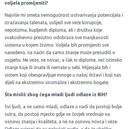
voljela promijeniti?
Najviše mi smeta nemogućnost ostvarivanja potencijala i
izražavanja talenata, uslijed sve veće korupcije,
nepotizma, kupljenih diploma, ali i društva koje
svakodnevno prećutno odobrava sve manjkavosti
sistema u kojem živimo. Voljela bih promijeniti sve
navedeno, na način da samo znanje može presuditi o
uspjehu. Ne veze, ne novac, a čak ni diplome, već istinsko
znanje koje ili imate ili nemate u sebi. Mijenjala bih i
sistem koji obespravljuje mnoge u našoj državi i koji nas
dijeli na ekstremno siromašne i ekstremno bogate.
Šta misliš zbog čega mladi ljudi odlaze iz BiH?
Svi ljudi, a ne samo mladi, odlaze u nadi da postoji bolje
sutra, da postoji mjesto gdje se čovjek vrednuje na
osnovu znanja i kvaliteta, a ne na osnovu novca i veze.