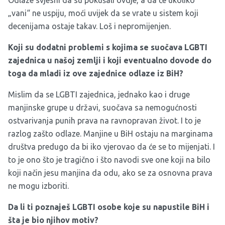
Odlaze svjesni da su pokušali ovdje, a da će ukoliko
„vani“ ne uspiju, moći uvijek da se vrate u sistem koji
decenijama ostaje takav. Loš i nepromijenjen.
Koji su dodatni problemi s kojima se suočava LGBTI
zajednica u našoj zemlji i koji eventualno dovode do
toga da mladi iz ove zajednice odlaze iz BiH?
Mislim da se LGBTI zajednica, jednako kao i druge
manjinske grupe u državi, suočava sa nemogućnosti
ostvarivanja punih prava na ravnopravan život. I to je
razlog zašto odlaze. Manjine u BiH ostaju na marginama
društva predugo da bi iko vjerovao da će se to mijenjati. I
to je ono što je tragično i što navodi sve one koji na bilo
koji način jesu manjina da odu, ako se za osnovna prava
ne mogu izboriti.
Da li ti poznaješ LGBTI osobe koje su napustile BiH i
šta je bio njihov motiv?