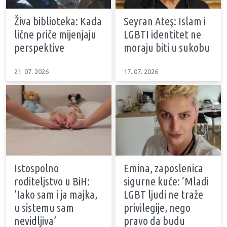
Živa biblioteka: Kada
Seyran Ateş: Islam i
lične priče mijenjaju
LGBTI identitet ne
perspektive
moraju biti u sukobu
21. 07. 2026
17. 07. 2026
Istospolno
Emina, zaposlenica
roditeljstvo u BiH:
sigurne kuće: ‘Mladi
‘Iako sam i ja majka,
LGBT ljudi ne traže
u sistemu sam
privilegije, nego
nevidljiva’
pravo da budu