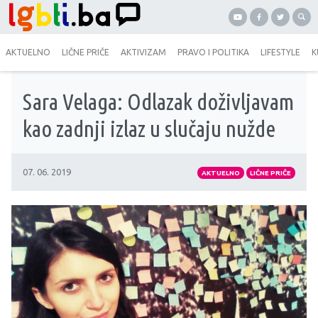
AKTUELNO
LIČNE PRIČE
AKTIVIZAM
PRAVO I POLITIKA
LIFESTYLE
K
Sara Velaga: Odlazak doživljavam
kao zadnji izlaz u slučaju nužde
07. 06. 2019
AKTUELNO
LIČNE PRIČE