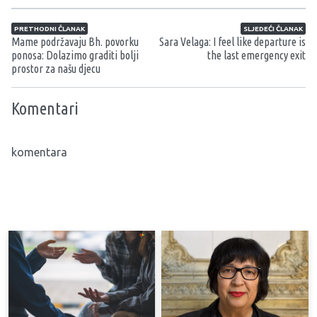
Navigacija članaka
PRETHODNI ČLANAK
SLJEDEĆI ČLANAK
Mame podržavaju Bh. povorku
Sara Velaga: I feel like departure is
ponosa: Dolazimo graditi bolji
the last emergency exit
prostor za našu djecu
Komentari
komentara