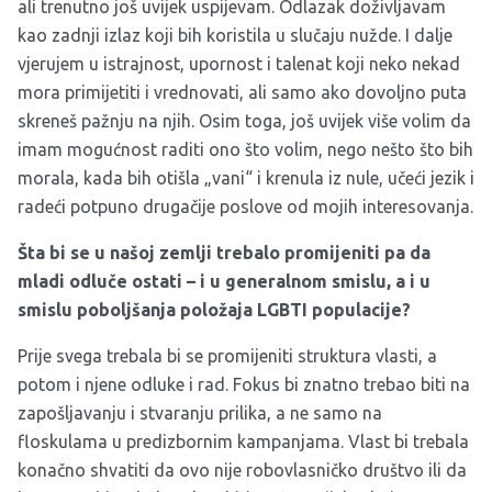
ali trenutno još uvijek uspijevam. Odlazak doživljavam
kao zadnji izlaz koji bih koristila u slučaju nužde. I dalje
vjerujem u istrajnost, upornost i talenat koji neko nekad
mora primijetiti i vrednovati, ali samo ako dovoljno puta
skreneš pažnju na njih. Osim toga, još uvijek više volim da
imam mogućnost raditi ono što volim, nego nešto što bih
morala, kada bih otišla „vani“ i krenula iz nule, učeći jezik i
radeći potpuno drugačije poslove od mojih interesovanja.
Šta bi se u našoj zemlji trebalo promijeniti pa da
mladi odluče ostati – i u generalnom smislu, a i u
smislu poboljšanja položaja LGBTI populacije?
Prije svega trebala bi se promijeniti struktura vlasti, a
potom i njene odluke i rad. Fokus bi znatno trebao biti na
zapošljavanju i stvaranju prilika, a ne samo na
floskulama u predizbornim kampanjama. Vlast bi trebala
konačno shvatiti da ovo nije robovlasničko društvo ili da