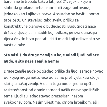
barem ne bi trebalo takvo biti, već 21. vijek u kojem
sloboda građana treba i mora biti zagarantovana,
jednako kao i njihova prava. Apsurdno se baviti uporno
prošlošću, uništavajući tako svaku priliku za
konstruktivne planove o budućnosti. Budućnosti naše
države, djece, ali i mladih koji odlaze, jer sva današnja
djeca će vrlo brzo postati isti ti mladi koji odlaze ako se
nastavi tako.
Šta misliš da druge zemlje u koje mladi ljudi odlaze
nude, a što naša zemlja nema?
Druge zemlje nude očigledno prilike da ljudi zarade novac
od kojeg mogu nešto više od samo preživjeti, kao što je
slučaj u našoj zemlji. A osim toga nude i jednu opštu
rasterećenost od dominantnosti naših dnevnopolitičkih
tema. Ljudi su jednostavno prezasićeni našom
svakodnevicom. Našim vijestima, crnom hronikom, ali i