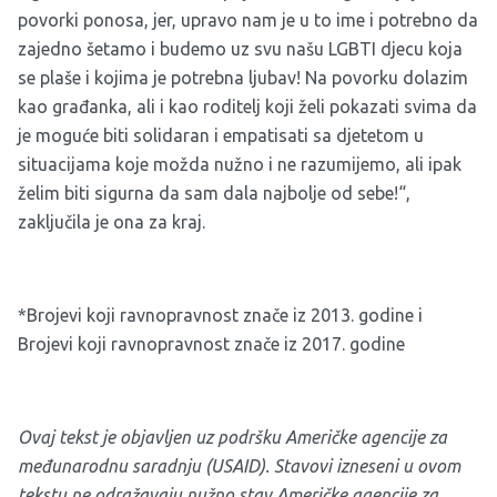
povorki ponosa, jer, upravo nam je u to ime i potrebno da
zajedno šetamo i budemo uz svu našu LGBTI djecu koja
se plaše i kojima je potrebna ljubav! Na povorku dolazim
kao građanka, ali i kao roditelj koji želi pokazati svima da
je moguće biti solidaran i empatisati sa djetetom u
situacijama koje možda nužno i ne razumijemo, ali ipak
želim biti sigurna da sam dala najbolje od sebe!“,
zaključila je ona za kraj.
*
Brojevi koji ravnopravnost znače iz 2013. godine
i
Brojevi koji ravnopravnost znače iz 2017. godine
Ovaj tekst je objavljen uz podršku Američke agencije za
međunarodnu saradnju (USAID). Stavovi izneseni u ovom
tekstu ne odražavaju nužno stav Američke agencije za