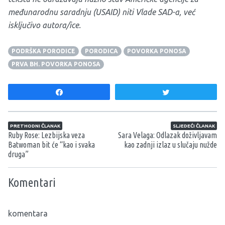
međunarodnu saradnju (USAID) niti Vlade SAD-a, već
isključivo autora/ice.
PODRŠKA PORODICE
PORODICA
POVORKA PONOSA
PRVA BH. POVORKA PONOSA
Share
Tweet
Navigacija članaka
PRETHODNI ČLANAK
SLJEDEĆI ČLANAK
Ruby Rose: Lezbijska veza
Sara Velaga: Odlazak doživljavam
Batwoman bit će “kao i svaka
kao zadnji izlaz u slučaju nužde
druga”
Komentari
komentara