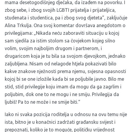
mama desetogodišnjeg dječaka, da izađem na povorku. I
zbog sebe, i zbog svojih LGBTI prijatelja i prijateljica,
studenata i studentica, pa i zbog svog djeteta”, zaključuje
Alina Trkulja. Ona svoj komentar dovršava anegdotom o
privilegijama: „Nikada neću zaboraviti situaciju u kojoj
sam sjedila za istim stolom sa čovjekom kojeg silno
volim, svojim najboljim drugom i partnerom, i
drugaricom koja je tu bila sa svojom djevojkom, jednako
zaljubljena. Nisam od nelagode htjela pokazivati bilo
kakve znakove nježnosti prema njemu, svjesna opasnosti
kojoj bi se one izložile kada bi se poljubile javno. Bilo me
stid, stid privilegije koju imam da mogu da ga zagrlim i
poljubim, dok one to ne mogu i ne smiju. Privilegija da
ljubiš! Pa to ne može i ne smije biti.“
Iako ni svaka pozicija roditelja u odnosu na ovu temu nije
ista, bitno je u konačnici zadržati građansku svijest i
prepoznati, koliko je to moguće, političku vrijednost