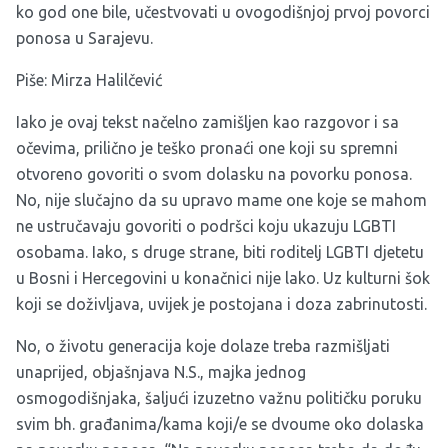
ko god one bile, učestvovati u ovogodišnjoj prvoj povorci
ponosa u Sarajevu.
Piše: Mirza Halilčević
Iako je ovaj tekst načelno zamišljen kao razgovor i sa
očevima, prilično je teško pronaći one koji su spremni
otvoreno govoriti o svom dolasku na povorku ponosa.
No, nije slučajno da su upravo mame one koje se mahom
ne ustručavaju govoriti o podršci koju ukazuju LGBTI
osobama. Iako, s druge strane, biti roditelj LGBTI djetetu
u Bosni i Hercegovini u konačnici nije lako. Uz kulturni šok
koji se doživljava, uvijek je postojana i doza zabrinutosti.
No, o životu generacija koje dolaze treba razmišljati
unaprijed, objašnjava N.S., majka jednog
osmogodišnjaka, šaljući izuzetno važnu političku poruku
svim bh. građanima/kama koji/e se dvoume oko dolaska