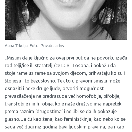
Alina Trkulja; Foto: Privatni arhiv
„Mislim da je ključno za ovaj prvi put da na povorku izađu
roditelji/ice ili staratelji/ce LGBTI osoba, i pokažu da
stoje rame uz rame sa svojom djecom, prihvataju ko su i
što jesu i to bezuslovno. Tek to u pravom smislu može
osnažiti i neke druge ljude, otvoriti mogućnost
prevazilaženja ne predrasuda već homofobije, bifobije,
transfobije i inih fobija, koje naše društvo ima napretek
prema raznim ‘drugostima’ i ne libi se da ih pokazuje
glasno. Ja ću kao žena, kao feministkinja, kao neko ko se
sada već dugi niz godina bavi ljudskim pravima, pa i kao