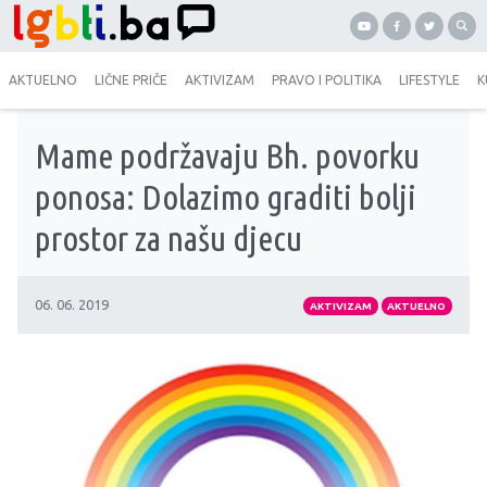
AKTUELNO
LIČNE PRIČE
AKTIVIZAM
PRAVO I POLITIKA
LIFESTYLE
K
Mame podržavaju Bh. povorku
ponosa: Dolazimo graditi bolji
prostor za našu djecu
06. 06. 2019
AKTIVIZAM
AKTUELNO