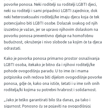
povorke ponosa. Neki roditelji su roditelji LGBTI djeci,
neki su roditelji i sami pripadnici LGBTI zajednice, dok
neki heteroseksualni roditelji/ke imaju djecu koja će tek
potencijalno biti LGBTI osobe. Dolazak svakog od njih
izuzetno je važan, jer se upravo njihovim dolaskom na
povorku ponosa preventivno djeluje na homofobnu
budućnost, okruženje i nivo slobode sa kojim će ta djeca
odrastati.
Kako je povorka ponosa primarno prostor osnaživanja
LGBTI osoba, itekako je bitno da i njihovi roditelji/ke
pohode ovogodišnju paradu. U to ime će i mama
potpisnika ovih redova biti dijelom ovogodišnje povorke
ponosa, gdje će, kako ona ističe, šetati i u ime svih onih
roditelja/ki kojima su potrebni hrabrost i solidarnost.
„Jako je teško garantirati bilo šta danas, pa tako i
sigurnost. Ponosno ću se pojaviti na ovogodišnjoj