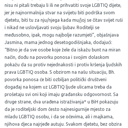
nisu ni pitali trebaju li ili ne prihvatiti svoje LGBTIQ dijete,
jer je najnormalnija stvar na svijetu biti podrška svom
djetetu, biti tu za nju/njega kada mu/joj se čitav svijet ruši
i nikad ne uslovljavati svoju ljubav. Roditelji se
međusobno, ipak, mogu najbolje razumjeti”, objašnjava
Jasmina, mama jednog desetogodišnjaka, dodajući:
“Bitno je da sve osobe koje žele da iskažu bunt na miran
način, dođu na povorku ponosa i svojim dolaskom
pokažu da su protiv nejednakosti i protiv kršenja ljudskih
prava LGBTIQ osoba. S obzirom na našu situaciju, Bh.
povorka ponosa će biti ozbiljan politički društveni
događaj na kojem uz LGBTIQ ljude ulicama treba da
prošetaju svi oni koji imaju građansku odgovornost. Sa
druge strane, dva urađena istraživanja* u BiH pokazuju
da je roditeljski dom često najnesigurnije mjesto za
mladu LGBTIQ osobu, i da se očevima, ali i majkama,
njihova djeca najrjeđe autuju. Svakom djetetu, bez obzira