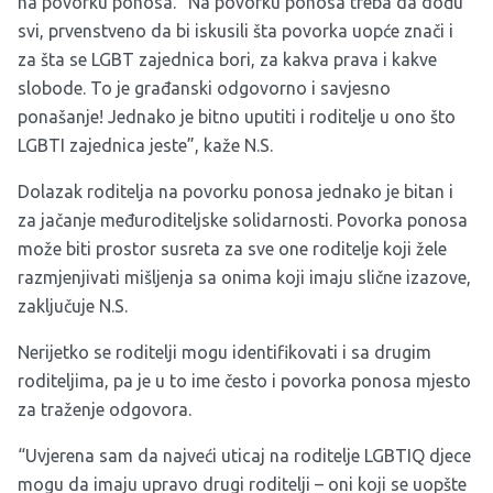
na povorku ponosa. “Na povorku ponosa treba da dođu
svi, prvenstveno da bi iskusili šta povorka uopće znači i
za šta se LGBT zajednica bori, za kakva prava i kakve
slobode. To je građanski odgovorno i savjesno
ponašanje! Jednako je bitno uputiti i roditelje u ono što
LGBTI zajednica jeste”, kaže N.S.
Dolazak roditelja na povorku ponosa jednako je bitan i
za jačanje međuroditeljske solidarnosti. Povorka ponosa
može biti prostor susreta za sve one roditelje koji žele
razmjenjivati mišljenja sa onima koji imaju slične izazove,
zaključuje N.S.
Nerijetko se roditelji mogu identifikovati i sa drugim
roditeljima, pa je u to ime često i povorka ponosa mjesto
za traženje odgovora.
“Uvjerena sam da najveći uticaj na roditelje LGBTIQ djece
mogu da imaju upravo drugi roditelji – oni koji se uopšte