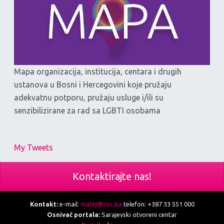
Mapa organizacija, institucija, centara i drugih
ustanova u Bosni i Hercegovini koje pružaju
adekvatnu potporu, pružaju usluge i/ili su
senzibilizirane za rad sa LGBTI osobama
My Tweets
Kontaktirajte nas!
Kontakt:
e-mail:
matej@soc.ba
telefon: +387 33 551 000
Osnivač portala:
Sarajevski otvoreni centar