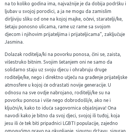
na to koliko godina ima, najvažnije je da dobija podršku i
ljubav u svojoj porodici, a ja ne mogu da zamislim
dirljiviju sliku od one na kojoj majke, očevi, staratelji/ke,
šetaju ponosno ulicama, rame uz rame sa svojom
djecom i njihovim prijateljima i prijateljicama”, zaključuje
Jasmina.
Dolazak roditelja/ki na povorku ponosa, čini se, zaista,
višestruko bitnim. Svojim šetanjem oni ne samo da
solidarno staju uz svoju djecu i ohrabruju druge
roditelje/ke, nego i direktno utječu na građenje prijateljske
atmosfere u kojoj će odrastati novije generacije. U
odnosu na sve ovdje nabrojano, roditelji/ke su na
povorku ponosa i više nego dobrodošli/e, ako ne i
ključni/e, kako to iduća sagovornica objašnjava! Ona
navodi kako je bitno da svoj djeci, svojoj ili tuđoj, koja
jesu ili će tek biti pripadnici LGBTI populacije, zajedno
omogućimo pravo na okupljanje, sigurnu državu, siguran