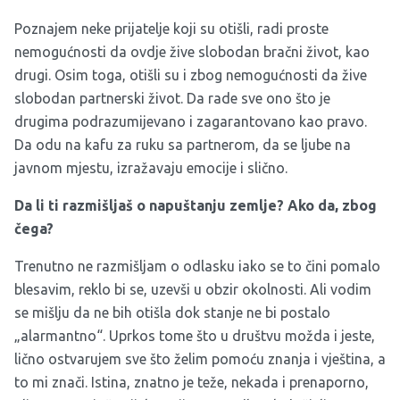
Poznajem neke prijatelje koji su otišli, radi proste
nemogućnosti da ovdje žive slobodan bračni život, kao
drugi. Osim toga, otišli su i zbog nemogućnosti da žive
slobodan partnerski život. Da rade sve ono što je
drugima podrazumijevano i zagarantovano kao pravo.
Da odu na kafu za ruku sa partnerom, da se ljube na
javnom mjestu, izražavaju emocije i slično.
Da li ti razmišljaš o napuštanju zemlje? Ako da, zbog
čega?
Trenutno ne razmišljam o odlasku iako se to čini pomalo
blesavim, reklo bi se, uzevši u obzir okolnosti. Ali vodim
se mišlju da ne bih otišla dok stanje ne bi postalo
„alarmantno“. Uprkos tome što u društvu možda i jeste,
lično ostvarujem sve što želim pomoću znanja i vještina, a
to mi znači. Istina, znatno je teže, nekada i prenaporno,