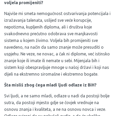
voljela promijeniti?
Najviše mi smeta nemogućnost ostvarivanja potencijala i
izražavanja talenata, uslijed sve veće korupcije,
nepotizma, kupljenih diploma, ali i društva koje
svakodnevno prećutno odobrava sve manjkavosti
sistema u kojem živimo. Voljela bih promijeniti sve
navedeno, na način da samo znanje može presuditi o
uspjehu. Ne veze, ne novac, a čak ni diplome, već istinsko
znanje koje ili imate ili nemate u sebi. Mijenjala bih i
sistem koji obespravljuje mnoge u našoj državi i koji nas
dijeli na ekstremno siromašne i ekstremno bogate.
Šta misliš zbog čega mladi ljudi odlaze iz BiH?
Svi ljudi, a ne samo mladi, odlaze u nadi da postoji bolje
sutra, da postoji mjesto gdje se čovjek vrednuje na
osnovu znanja i kvaliteta, a ne na osnovu novca i veze.