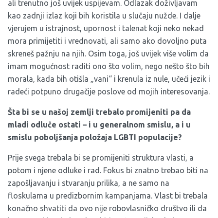
ali trenutno još uvijek uspijevam. Odlazak doživljavam
kao zadnji izlaz koji bih koristila u slučaju nužde. I dalje
vjerujem u istrajnost, upornost i talenat koji neko nekad
mora primijetiti i vrednovati, ali samo ako dovoljno puta
skreneš pažnju na njih. Osim toga, još uvijek više volim da
imam mogućnost raditi ono što volim, nego nešto što bih
morala, kada bih otišla „vani“ i krenula iz nule, učeći jezik i
radeći potpuno drugačije poslove od mojih interesovanja.
Šta bi se u našoj zemlji trebalo promijeniti pa da
mladi odluče ostati – i u generalnom smislu, a i u
smislu poboljšanja položaja LGBTI populacije?
Prije svega trebala bi se promijeniti struktura vlasti, a
potom i njene odluke i rad. Fokus bi znatno trebao biti na
zapošljavanju i stvaranju prilika, a ne samo na
floskulama u predizbornim kampanjama. Vlast bi trebala
konačno shvatiti da ovo nije robovlasničko društvo ili da