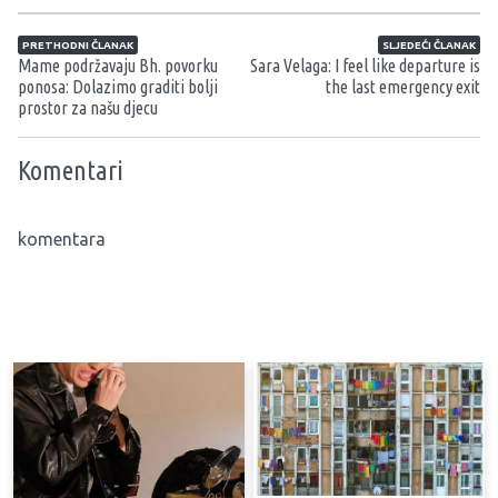
Navigacija članaka
PRETHODNI ČLANAK
SLJEDEĆI ČLANAK
Mame podržavaju Bh. povorku
Sara Velaga: I feel like departure is
ponosa: Dolazimo graditi bolji
the last emergency exit
prostor za našu djecu
Komentari
komentara