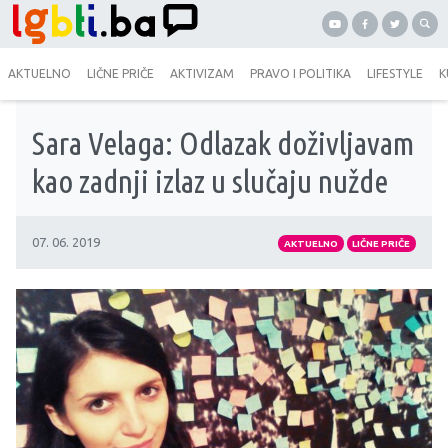
AKTUELNO
LIČNE PRIČE
AKTIVIZAM
PRAVO I POLITIKA
LIFESTYLE
K
Sara Velaga: Odlazak doživljavam
kao zadnji izlaz u slučaju nužde
07. 06. 2019
AKTUELNO
LIČNE PRIČE