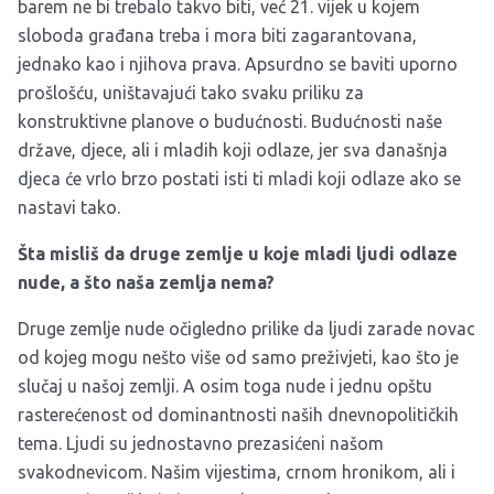
barem ne bi trebalo takvo biti, već 21. vijek u kojem
sloboda građana treba i mora biti zagarantovana,
jednako kao i njihova prava. Apsurdno se baviti uporno
prošlošću, uništavajući tako svaku priliku za
konstruktivne planove o budućnosti. Budućnosti naše
države, djece, ali i mladih koji odlaze, jer sva današnja
djeca će vrlo brzo postati isti ti mladi koji odlaze ako se
nastavi tako.
Šta misliš da druge zemlje u koje mladi ljudi odlaze
nude, a što naša zemlja nema?
Druge zemlje nude očigledno prilike da ljudi zarade novac
od kojeg mogu nešto više od samo preživjeti, kao što je
slučaj u našoj zemlji. A osim toga nude i jednu opštu
rasterećenost od dominantnosti naših dnevnopolitičkih
tema. Ljudi su jednostavno prezasićeni našom
svakodnevicom. Našim vijestima, crnom hronikom, ali i