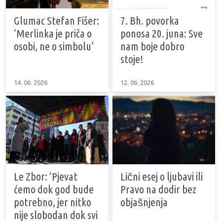
Glumac Stefan Fišer:
7. Bh. povorka
‘Merlinka je priča o
ponosa 20. juna: Sve
osobi, ne o simbolu’
nam boje dobro
stoje!
14. 06. 2026
12. 06. 2026
Le Zbor: ‘Pjevat
Lični esej o ljubavi ili
ćemo dok god bude
Pravo na dodir bez
potrebno, jer nitko
objašnjenja
nije slobodan dok svi