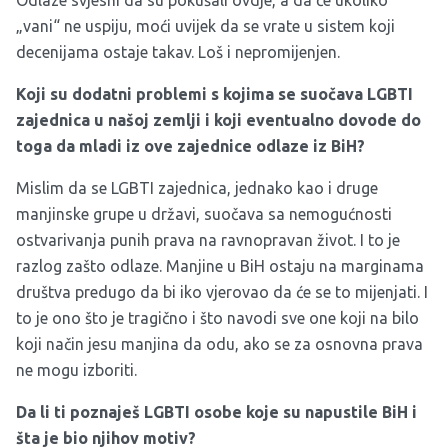
Odlaze svjesni da su pokušali ovdje, a da će ukoliko
„vani“ ne uspiju, moći uvijek da se vrate u sistem koji
decenijama ostaje takav. Loš i nepromijenjen.
Koji su dodatni problemi s kojima se suočava LGBTI
zajednica u našoj zemlji i koji eventualno dovode do
toga da mladi iz ove zajednice odlaze iz BiH?
Mislim da se LGBTI zajednica, jednako kao i druge
manjinske grupe u državi, suočava sa nemogućnosti
ostvarivanja punih prava na ravnopravan život. I to je
razlog zašto odlaze. Manjine u BiH ostaju na marginama
društva predugo da bi iko vjerovao da će se to mijenjati. I
to je ono što je tragično i što navodi sve one koji na bilo
koji način jesu manjina da odu, ako se za osnovna prava
ne mogu izboriti.
Da li ti poznaješ LGBTI osobe koje su napustile BiH i
šta je bio njihov motiv?