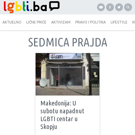
AKTUELNO
LIČNE PRIČE
AKTIVIZAM
PRAVO I POLITIKA
LIFESTYLE
K
SEDMICA PRAJDA
Makedonija: U
subotu napadnut
LGBTI centar u
Skopju