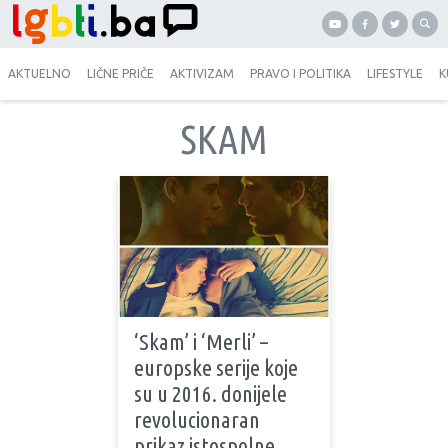
AKTUELNO
LIČNE PRIČE
AKTIVIZAM
PRAVO I POLITIKA
LIFESTYLE
K
SKAM
‘Skam’ i ‘Merli’ –
europske serije koje
su u 2016. donijele
revolucionaran
prikaz istospolne