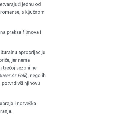
etvarajući jednu od
j romanse, s ključnom
na praksa filmova i
turalnu aproprijaciju
riče, jer nema
j trećoj sezoni ne
ueer As Folk
), nego ih
n potvrdivši njihovu
ubraja i norveška
ranja.