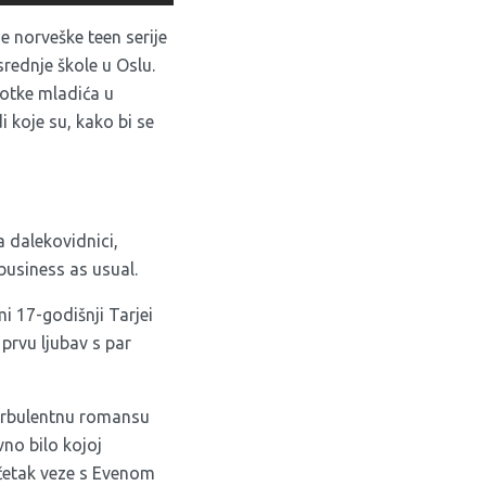
e norveške teen serije
srednje škole u Oslu.
fotke mladića u
 koje su, kako bi se
a dalekovidnici,
business as usual.
i 17-godišnji Tarjei
prvu ljubav s par
rbulentnu romansu
no bilo kojoj
očetak veze s Evenom