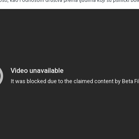
i, kao i odnosom društva prema ljudima koji su psihički bole