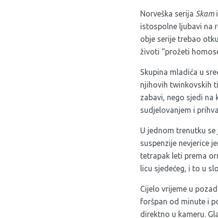
Norveška serija
Skam
i
istospolne ljubavi na 
obje serije trebao otku
životi “prožeti homos
Skupina mladića u sre
njihovih twinkovskih t
zabavi, nego sjedi na k
sudjelovanjem i prihva
U jednom trenutku se j
suspenzije nevjerice j
tetrapak leti prema or
licu sjedećeg, i to u s
Cijelo vrijeme u pozad
foršpan od minute i po
direktno u kameru. Glaz