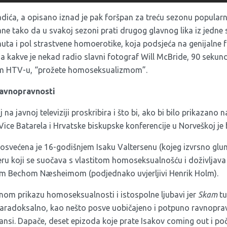
dića, a opisano iznad je pak foršpan za treću sezonu popularn
rane tako da u svakoj sezoni prati drugog glavnog lika iz jedne 
uta i pol strastvene homoerotike, koja podsjeća na genijalne 
 kakve je nekad radio slavni fotograf Will McBride, 90 sekundi
om HTV-u, “prožete homoseksualizmom”.
ravnopravnosti
na javnoj televiziji proskribira i što bi, ako bi bilo prikazano n
Vice Batarela i Hrvatske biskupske konferencije u Norveškoj je 
osvećena je 16-godišnjem Isaku Valtersenu (kojeg izvrsno glum
eru koji se suočava s vlastitom homoseksualnošću i doživljava 
om Bechom Næsheimom (podjednako uvjerljivi Henrik Holm).
rnom prikazu homoseksualnosti i istospolne ljubavi jer
Skam
tu
, paradoksalno, kao nešto posve uobičajeno i potpuno ravnoprav
nsi. Dapače, deset epizoda koje prate Isakov coming out i p