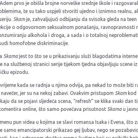
e Adem prvo je obišla brojne norveške srednje škole i razgovar
oblemima, te su tako uspjeli stvoriti ujedno i iznimno realnu, a
eriju.
Skam
je, zahvaljujući odbijanju da svisoka gleda na tee
 lekcije o odgovornom seksualnom ponašanju, ravnopravnosti 
konzumiranju alkohola i droga, a sada i o totalnoj neproblemat
sudi homofobne diskriminacije.
ja
Skama
jest to što se u prikazivanju služi blagodatima internet
 na službenoj stranici serije tijekom tjedna objavljuju scene iz 
ičku epizodu.
 vrijeme kada se radnja u njima odvija, pa nekad to može biti ran
o navečer, jer su na nekoj zabavi. Ovakvim pristupom
Skam
kod g
ekaju da se pojavi sljedeća scena, “refresh” se klika svaki dan t
 komentira online, što samo povećava prisutnost
Skama
u javno
enu pun videa u kojima se slavi romansa Isaka i Evena, što za
ne samo emancipatorski prikazao gej ljubav, nego se pozabavio