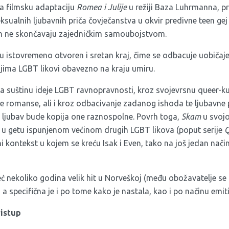
na filmsku adaptaciju
Romea i Julije
u režiji Baza Luhrmanna, pr
ksualnih ljubavnih priča čovječanstva u okvir predivne teen ge
en ne skončavaju zajedničkim samoubojstvom.
u istovremeno otvoren i sretan kraj, čime se odbacuje uobičaje
 kojima LGBT likovi obavezno na kraju umiru.
 suštinu ideje LGBT ravnopravnosti, kroz svojevrsnu queer-kul
e romanse, ali i kroz odbacivanje zadanog ishoda te ljubavne p
 ljubav bude kopija one raznospolne. Povrh toga,
Skam
u svojo
ke u getu ispunjenom većinom drugih LGBT likova (poput serije
Q
ni kontekst u kojem se kreću Isak i Even, tako na još jedan nači
ć nekoliko godina velik hit u Norveškoj (među obožavatelje se 
 a specifična je i po tome kako je nastala, kao i po načinu emiti
ristup