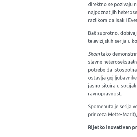
direktno se pozivaju 
najpoznatijih heterose
razlikom da Isak i Ev
Baš suprotno, dobivaj
televizijskih serija u
Skam
tako demonstrira
slavne heteroseksualn
potrebe da istospolna
ostavlja gej ljubavni
jasno situira u socijal
ravnopravnost.
Spomenuta je serija ve
princeza Mette-Marit),
Rijetko inovativan p