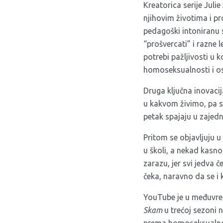
Kreatorica serije Juli
njihovim životima i pr
pedagoški intoniranu s
“prošvercati” i razne
potrebi pažljivosti u 
homoseksualnosti i o
Druga ključna inovaci
u kakvom živimo, pa se
petak spajaju u zajedn
Pritom se objavljuju u
u školi, a nekad kasn
zarazu, jer svi jedva č
čeka, naravno da se i
YouTube je u međuvrem
Skam
u trećoj sezoni 