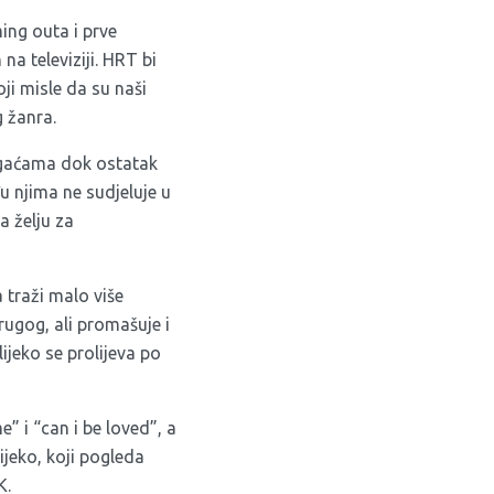
ing outa i prve
a televiziji. HRT bi
oji misle da su naši
 žanra.
u gaćama dok ostatak
u njima ne sudjeluje u
a želju za
 traži malo više
drugog, ali promašuje i
ijeko se prolijeva po
” i “can i be loved”, a
ijeko, koji pogleda
K.