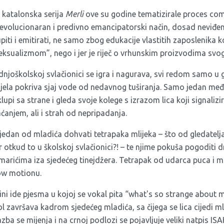
 katalonska serija
Merli
ove su godine tematizirale proces com
revolucionaran i predivno emancipatorski način, dosad neviđen n
piti i emitirati, ne samo zbog edukacije vlastitih zaposlenika k
eksualizmom”, nego i jer je riječ o vrhunskim proizvodima svog
dnjoškolskoj svlačionici se igra i nagurava, svi redom samo 
ijela pokriva sjaj vode od nedavnog tuširanja. Samo jedan međ
lupi sa strane i gleda svoje kolege s izrazom lica koji signalizir
ćanjem, ali i strah od nepripadanja.
edan od mladića dohvati tetrapaka mlijeka – što od gledatelja
er otkud to u školskoj svlačionici?! – te njime pokuša pogoditi 
marićima iza sjedećeg tinejdžera. Tetrapak od udarca puca i ml
low motionu.
ini ide pjesma u kojoj se vokal pita “what's so strange about me
l završava kadrom sjedećeg mladića, sa čijega se lica cijedi ml
ba se mijenja i na crnoj podlozi se pojavljuje veliki natpis ISA