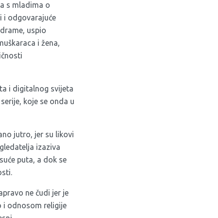
ala s mladima o
li i odgovarajuće
n drame, uspio
muškaraca i žena,
ičnosti
a i digitalnog svijeta
serije, koje se onda u
o jutro, jer su likovi
ledatelja izaziva
isuće puta, a dok se
sti.
pravo ne čudi jer je
 i odnosom religije