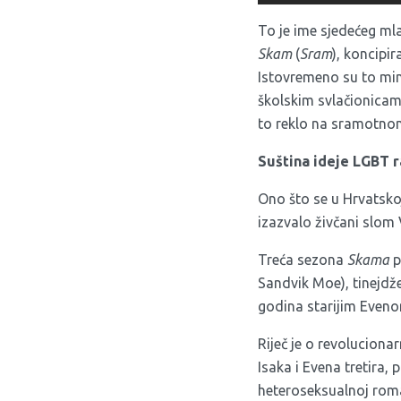
To je ime sjedećeg mla
Skam
(
Sram
), koncipi
Istovremeno su to min
školskim svlačionicama
to reklo na sramotn
Suština ideje LGBT 
Ono što se u Hrvatskoj 
izazvalo živčani slom 
Treća sezona
Skama
p
Sandvik Moe), tinejdž
godina starijim Even
Riječ je o revoluciona
Isaka i Evena tretira
heteroseksualnoj roma