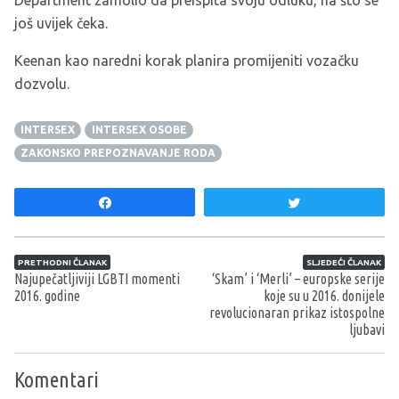
Department zamolio da preispita svoju odluku, na što se
još uvijek čeka.
Keenan kao naredni korak planira promijeniti vozačku
dozvolu.
INTERSEX
INTERSEX OSOBE
ZAKONSKO PREPOZNAVANJE RODA
Share
Tweet
Navigacija članaka
PRETHODNI ČLANAK
SLJEDEĆI ČLANAK
Najupečatljiviji LGBTI momenti
‘Skam’ i ‘Merli’ – europske serije
2016. godine
koje su u 2016. donijele
revolucionaran prikaz istospolne
ljubavi
Komentari