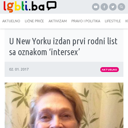
AKTUELNO
LIČNE PRIČE
AKTIVIZAM
PRAVO I POLITIKA
LIFESTYLE
K
U New Yorku izdan prvi rodni list
sa oznakom ‘intersex’
02. 01. 2017
AKTUELNO