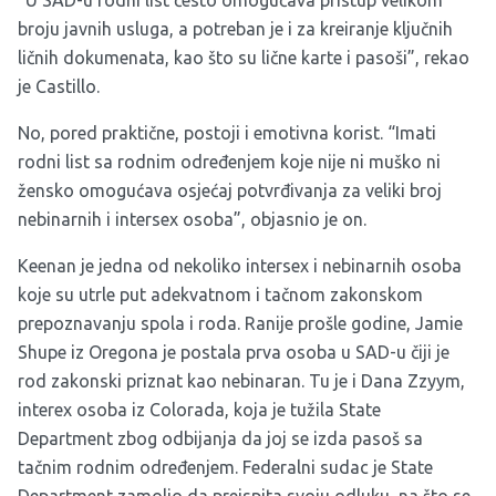
“U SAD-u rodni list često omogućava pristup velikom
broju javnih usluga, a potreban je i za kreiranje ključnih
ličnih dokumenata, kao što su lične karte i pasoši”, rekao
je Castillo.
No, pored praktične, postoji i emotivna korist. “Imati
rodni list sa rodnim određenjem koje nije ni muško ni
žensko omogućava osjećaj potvrđivanja za veliki broj
nebinarnih i intersex osoba”, objasnio je on.
Keenan je jedna od nekoliko intersex i nebinarnih osoba
koje su utrle put adekvatnom i tačnom zakonskom
prepoznavanju spola i roda. Ranije prošle godine, Jamie
Shupe iz Oregona je postala prva osoba u SAD-u čiji je
rod zakonski priznat kao nebinaran. Tu je i Dana Zzyym,
interex osoba iz Colorada, koja je tužila State
Department zbog odbijanja da joj se izda pasoš sa
tačnim rodnim određenjem. Federalni sudac je State