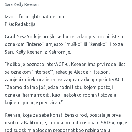
Sara Kelly Keenan
Izvor i foto:
lgbtqnation.com
Piše: Redakcija
Grad New York je prošle sedmice izdao prvi rodni list sa
oznakom “interex” umjesto “muško” ili “žensko”, i to za
Saru Kelly Keenan iz Kalifornije.
“Koliko je poznato interACT-u, Keenan ima prvi rodni list
sa oznakom ‘intersex'”, rekao je Alesdair Ittelson,
zamjenik direktora intersex zagovaračke grupe interACT.
“Znamo da ima još jedan rodni list u kojem postoji
oznaka ‘hermafrodit’, kao i nekoliko rodnih listova u
kojima spol nije preciziran.”
Keenan, koja za sebe koristi ženski rod, postala je prva
osoba iz Kalifornije, i druga po redu osoba u SAD-u, čiji je
rod sudskim nalogom prepoznat kao nebinaran u