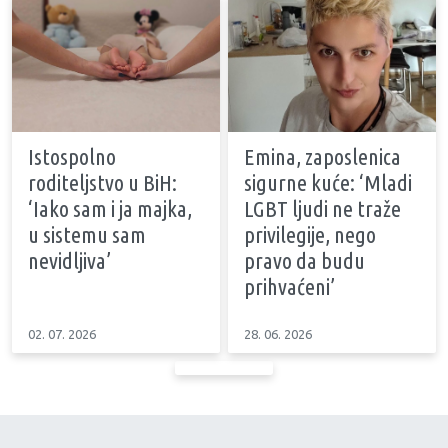
Istospolno
Emina, zaposlenica
roditeljstvo u BiH:
sigurne kuće: ‘Mladi
‘Iako sam i ja majka,
LGBT ljudi ne traže
u sistemu sam
privilegije, nego
nevidljiva’
pravo da budu
prihvaćeni’
02. 07. 2026
28. 06. 2026