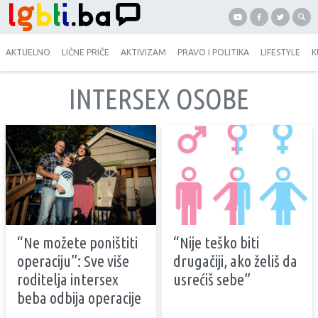
AKTUELNO
LIČNE PRIČE
AKTIVIZAM
PRAVO I POLITIKA
LIFESTYLE
K
INTERSEX OSOBE
“Ne možete poništiti
“Nije teško biti
operaciju”: Sve više
drugačiji, ako želiš da
roditelja intersex
usrećiš sebe”
beba odbija operacije