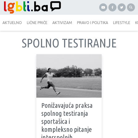
AKTUELNO
LIČNE PRIČE
AKTIVIZAM
PRAVO I POLITIKA
LIFESTYLE
K
SPOLNO TESTIRANJE
Ponižavajuća praksa
spolnog testiranja
sportašica i
kompleksno pitanje
interspolnih