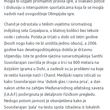
mogla bi uspjeti promijeniti pravila igre, a svakako potiče
i diskusiju o interspolnim sportašicama koja bi se mogla
nadviti nad ovogodišnje Olimpijske igre.
Chand je odrastala u teškim uvjetima siromašnog
indijskog sela Gopalpura, u blatnoj kolibici bez tekuće
vode i zahoda. Počela je trčati u dobi od četiri godine
(bosih nogu kako ne bi uništila jedinu obuću), a 2006.
godine kao desetogodišnjakinja dobila je državnu
stipendiju. Iste te godine njezina sunarodnjakinja Santhi
Soundarajan završila je druga u trci na 800 metara na
Azijskim igrama u Dohi, a zadesili su ju problemi na koje
će nešto kasnije naići i Chand. Medijski napisi isticali su
kako Soundarajan ima ‘dubok glas i ravna prsa’, a dan
nakon utrke na zahtjev Međunarodnog atletskog saveza
(I.A.A.F.) podvrgnuta je detaljnom fizičkom pregledu.
Nedugo potom javnost je obaviještena kako je
Soundarajan ‘pala’ na testu spola. Izbačena iz lokalnih