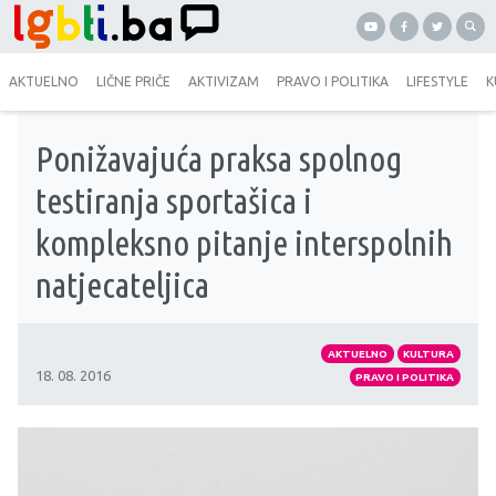
AKTUELNO
LIČNE PRIČE
AKTIVIZAM
PRAVO I POLITIKA
LIFESTYLE
K
Ponižavajuća praksa spolnog
testiranja sportašica i
kompleksno pitanje interspolnih
natjecateljica
AKTUELNO
KULTURA
18. 08. 2016
PRAVO I POLITIKA