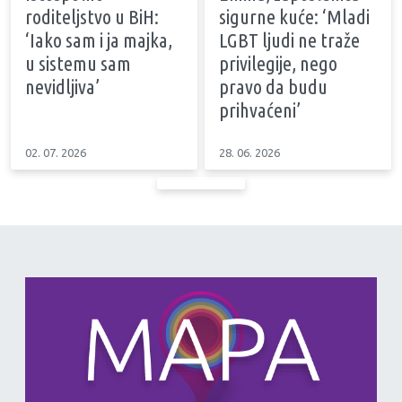
roditeljstvo u BiH:
sigurne kuće: ‘Mladi
‘Iako sam i ja majka,
LGBT ljudi ne traže
u sistemu sam
privilegije, nego
nevidljiva’
pravo da budu
prihvaćeni’
02. 07. 2026
28. 06. 2026