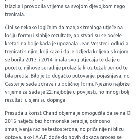
izlazila i provodila vrijeme sa svojom djevojkom nego
trenirala.
Čini se nekako logičnim da manjak treninga utječe na
lošiju formu i slabije rezultate, no stvari su se počele
kretati na bolje kada je upoznala Jean Verster i odlučila
trenirati s njim, koji kaže i da je ozljeda koljena s kojom
se borila 2013. i 2014. imala svog utjecaja te da je u
početku njihove suradnje prolazila kroz težak period te
bila pretila. Bilo je to dugačko putovanje, pojašnjava, no
Caster je sada zdrava i u odličnoj formi. Njezino najbrže
vrijeme za sada je 22. najbolje u povijesti, no mnogi bolji
rezultati u sjeni su dopinga.
Presuda u korist Chand objema je omogućila da se na OI
2016 natječu bez hormonske terapije, odnosno
smanjivanja razine testosterona, no priča nije ni blizu
gotova, ako I.A.A.F. dođe do novih dokaza proces se