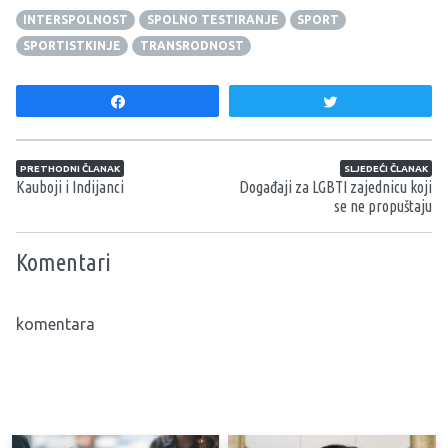
INTERSPOLNOST
SPOLNO TESTIRANJE
SPORT
SPORTISTKINJE
TRANSRODNOST
Share
Tweet
Navigacija članaka
PRETHODNI ČLANAK
SLJEDEĆI ČLANAK
Kauboji i Indijanci
Događaji za LGBTI zajednicu koji
se ne propuštaju
Komentari
komentara