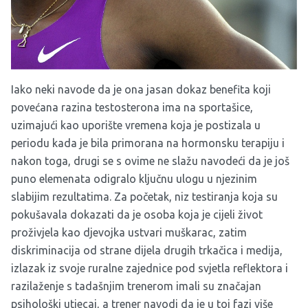
Iako neki navode da je ona jasan dokaz benefita koji
povećana razina testosterona ima na sportašice,
uzimajući kao uporište vremena koja je postizala u
periodu kada je bila primorana na hormonsku terapiju i
nakon toga, drugi se s ovime ne slažu navodeći da je još
puno elemenata odigralo ključnu ulogu u njezinim
slabijim rezultatima. Za početak, niz testiranja koja su
pokušavala dokazati da je osoba koja je cijeli život
proživjela kao djevojka ustvari muškarac, zatim
diskriminacija od strane dijela drugih trkačica i medija,
izlazak iz svoje ruralne zajednice pod svjetla reflektora i
razilaženje s tadašnjim trenerom imali su značajan
psihološki utjecaj, a trener navodi da je u toj fazi više