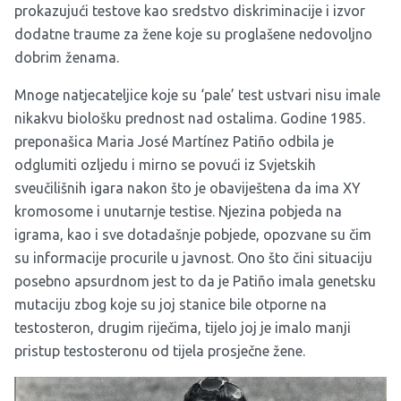
prokazujući testove kao sredstvo diskriminacije i izvor
dodatne traume za žene koje su proglašene nedovoljno
dobrim ženama.
Mnoge natjecateljice koje su ‘pale’ test ustvari nisu imale
nikakvu biološku prednost nad ostalima. Godine 1985.
preponašica Maria José Martínez Patiño odbila je
odglumiti ozljedu i mirno se povući iz Svjetskih
sveučilišnih igara nakon što je obaviještena da ima XY
kromosome i unutarnje testise. Njezina pobjeda na
igrama, kao i sve dotadašnje pobjede, opozvane su čim
su informacije procurile u javnost. Ono što čini situaciju
posebno apsurdnom jest to da je Patiño imala genetsku
mutaciju zbog koje su joj stanice bile otporne na
testosteron, drugim riječima, tijelo joj je imalo manji
pristup testosteronu od tijela prosječne žene.