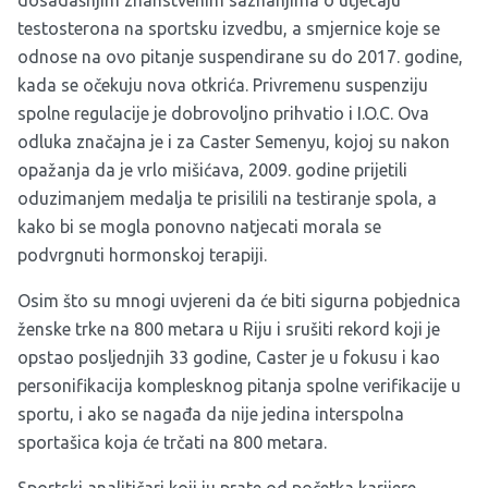
dosadašnjim znanstvenim saznanjima o utjecaju
testosterona na sportsku izvedbu, a smjernice koje se
odnose na ovo pitanje suspendirane su do 2017. godine,
kada se očekuju nova otkrića. Privremenu suspenziju
spolne regulacije je dobrovoljno prihvatio i I.O.C. Ova
odluka značajna je i za Caster Semenyu, kojoj su nakon
opažanja da je vrlo mišićava, 2009. godine prijetili
oduzimanjem medalja te prisilili na testiranje spola, a
kako bi se mogla ponovno natjecati morala se
podvrgnuti hormonskoj terapiji.
Osim što su mnogi uvjereni da će biti sigurna pobjednica
ženske trke na 800 metara u Riju i srušiti rekord koji je
opstao posljednjih 33 godine, Caster je u fokusu i kao
personifikacija komplesknog pitanja spolne verifikacije u
sportu, i ako se nagađa da nije jedina interspolna
sportašica koja će trčati na 800 metara.