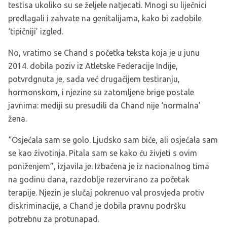
testisa ukoliko su se željele natjecati. Mnogi su liječnici
predlagali i zahvate na genitalijama, kako bi zadobile
‘tipičniji’ izgled.
No, vratimo se Chand s početka teksta koja je u junu
2014. dobila poziv iz Atletske Federacije Indije,
potvrdgnuta je, sada već drugačijem testiranju,
hormonskom, i njezine su zatomljene brige postale
javnima: mediji su presudili da Chand nije ‘normalna’
žena.
“Osjećala sam se golo. Ljudsko sam biće, ali osjećala sam
se kao životinja. Pitala sam se kako ću živjeti s ovim
poniženjem”, izjavila je. Izbačena je iz nacionalnog tima
na godinu dana, razdoblje rezervirano za početak
terapije. Njezin je slučaj pokrenuo val prosvjeda protiv
diskriminacije, a Chand je dobila pravnu podršku
potrebnu za protunapad.