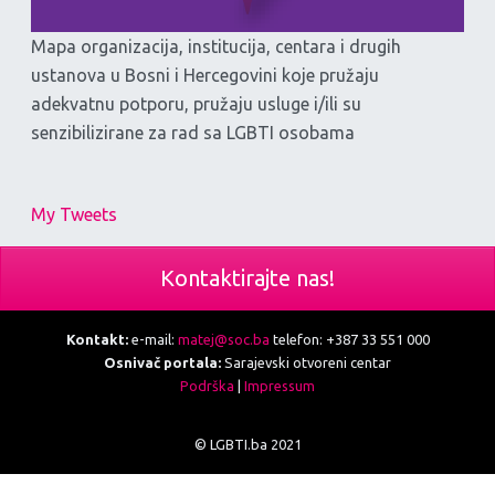
Mapa organizacija, institucija, centara i drugih
ustanova u Bosni i Hercegovini koje pružaju
adekvatnu potporu, pružaju usluge i/ili su
senzibilizirane za rad sa LGBTI osobama
My Tweets
Kontaktirajte nas!
Kontakt:
e-mail:
matej@soc.ba
telefon: +387 33 551 000
Osnivač portala:
Sarajevski otvoreni centar
Podrška
|
Impressum
© LGBTI.ba 2021