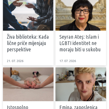
Živa biblioteka: Kada
Seyran Ateş: Islam i
lične priče mijenjaju
LGBTI identitet ne
perspektive
moraju biti u sukobu
21. 07. 2026
17. 07. 2026
Istospolno
Emina, zaposlenica