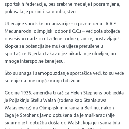
sportskih federacija, bez srebrne medalje i posramljena,
pokušala je počiniti samoubojstvo.
Utjecajne sportske organizacije – u prvom redu I.A.A.F. i
Međunarodni olimpijski odbor (I.O.C.) – već pola stoljeća
opsesivno nadziru utvrđene rodne granice, postavljajući
klopke za potencijalne muške uljeze prerušene u
sportašice. Nijedan takav uljez nikada nije ulovljen, no
mnoge interspolne žene jesu.
Što su snaga i samopouzdanje sportašica veći, to su veće
sumnje da one uopće mogu biti žene.
Godine 1936. američka trkačica Helen Stephens pobijedila
je Poljakinju Stellu Walsh (rođena kao Stanisława
Walasiewicz) na Olimpijskim igrama u Berlinu, nakon
čega je Stephens javno optužena da je muškarac (nije
sigurno je li optužba došla od Walsh, koja je i sama bila