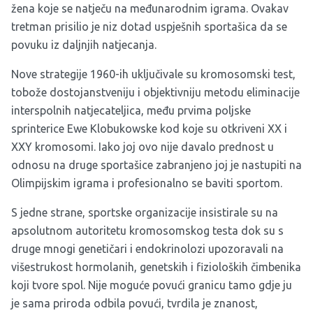
žena koje se natječu na međunarodnim igrama. Ovakav
tretman prisilio je niz dotad uspješnih sportašica da se
povuku iz daljnjih natjecanja.
Nove strategije 1960-ih uključivale su kromosomski test,
tobože dostojanstveniju i objektivniju metodu eliminacije
interspolnih natjecateljica, među prvima poljske
sprinterice Ewe Klobukowske kod koje su otkriveni XX i
XXY kromosomi. Iako joj ovo nije davalo prednost u
odnosu na druge sportašice zabranjeno joj je nastupiti na
Olimpijskim igrama i profesionalno se baviti sportom.
S jedne strane, sportske organizacije insistirale su na
apsolutnom autoritetu kromosomskog testa dok su s
druge mnogi genetičari i endokrinolozi upozoravali na
višestrukost hormolanih, genetskih i fizioloških čimbenika
koji tvore spol. Nije moguće povući granicu tamo gdje ju
je sama priroda odbila povući, tvrdila je znanost,