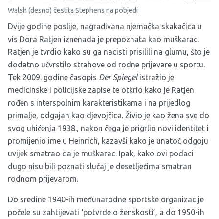
Walsh (desno) čestita Stephens na pobjedi
Dvije godine poslije, nagrađivana njemačka skakačica u
vis Dora Ratjen iznenada je prepoznata kao muškarac.
Ratjen je tvrdio kako su ga nacisti prisilili na glumu, što je
dodatno učvrstilo strahove od rodne prijevare u sportu.
Tek 2009. godine časopis
Der Spiegel
istražio je
medicinske i policijske zapise te otkrio kako je Ratjen
rođen s interspolnim karakteristikama i na prijedlog
primalje, odgajan kao djevojčica. Živio je kao žena sve do
svog uhićenja 1938., nakon čega je prigrlio novi identitet i
promijenio ime u Heinrich, kazavši kako je unatoč odgoju
uvijek smatrao da je muškarac. Ipak, kako ovi podaci
dugo nisu bili poznati slučaj je desetljećima smatran
rodnom prijevarom.
Do sredine 1940-ih međunarodne sportske organizacije
počele su zahtijevati ‘potvrde o ženskosti’, a do 1950-ih