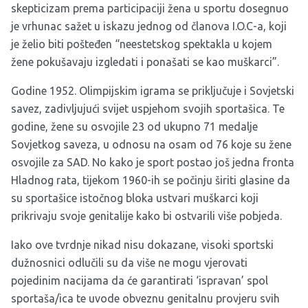
skepticizam prema participaciji žena u sportu dosegnuo
je vrhunac sažet u
iskazu
jednog od članova I.O.C-a, koji
je želio biti pošteđen “neestetskog spektakla u kojem
žene pokušavaju izgledati i ponašati se kao muškarci”.
Godine 1952. Olimpijskim igrama se priključuje i Sovjetski
savez, zadivljujući svijet uspjehom svojih sportašica. Te
godine, žene su osvojile 23 od ukupno 71 medalje
Sovjetkog saveza, u odnosu na osam od 76 koje su žene
osvojile za SAD. No kako je sport postao još jedna fronta
Hladnog rata, tijekom 1960-ih se počinju širiti glasine da
su sportašice istočnog bloka ustvari muškarci koji
prikrivaju svoje genitalije kako bi ostvarili više pobjeda.
Iako ove tvrdnje nikad nisu dokazane, visoki sportski
dužnosnici odlučili su da više ne mogu vjerovati
pojedinim nacijama da će garantirati ‘ispravan’ spol
sportaša/ica te uvode obveznu genitalnu provjeru svih