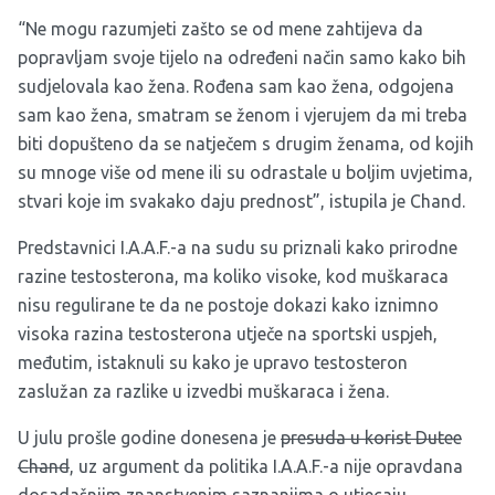
“Ne mogu razumjeti zašto se od mene zahtijeva da
popravljam svoje tijelo na određeni način samo kako bih
sudjelovala kao žena. Rođena sam kao žena, odgojena
sam kao žena, smatram se ženom i vjerujem da mi treba
biti dopušteno da se natječem s drugim ženama, od kojih
su mnoge više od mene ili su odrastale u boljim uvjetima,
stvari koje im svakako daju prednost”, istupila je Chand.
Predstavnici I.A.A.F.-a na sudu su priznali kako prirodne
razine testosterona, ma koliko visoke, kod muškaraca
nisu regulirane te da ne postoje dokazi kako iznimno
visoka razina testosterona utječe na sportski uspjeh,
međutim, istaknuli su kako je upravo testosteron
zaslužan za razlike u izvedbi muškaraca i žena.
U julu prošle godine donesena je
presuda u korist Dutee
Chand
, uz argument da politika I.A.A.F.-a nije opravdana