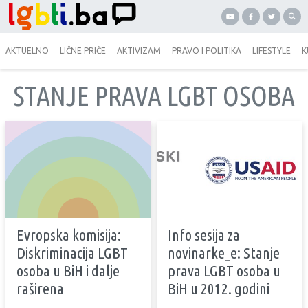
AKTUELNO
LIČNE PRIČE
AKTIVIZAM
PRAVO I POLITIKA
LIFESTYLE
K
STANJE PRAVA LGBT OSOBA
Evropska komisija:
Info sesija za
Diskriminacija LGBT
novinarke_e: Stanje
osoba u BiH i dalje
prava LGBT osoba u
raširena
BiH u 2012. godini