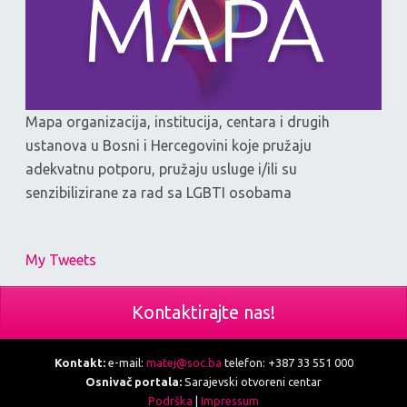
Mapa organizacija, institucija, centara i drugih
ustanova u Bosni i Hercegovini koje pružaju
adekvatnu potporu, pružaju usluge i/ili su
senzibilizirane za rad sa LGBTI osobama
My Tweets
Kontaktirajte nas!
Kontakt:
e-mail:
matej@soc.ba
telefon: +387 33 551 000
Osnivač portala:
Sarajevski otvoreni centar
Podrška
|
Impressum