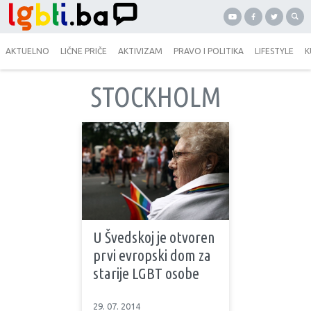
AKTUELNO
LIČNE PRIČE
AKTIVIZAM
PRAVO I POLITIKA
LIFESTYLE
K
STOCKHOLM
U Švedskoj je otvoren
prvi evropski dom za
starije LGBT osobe
29. 07. 2014