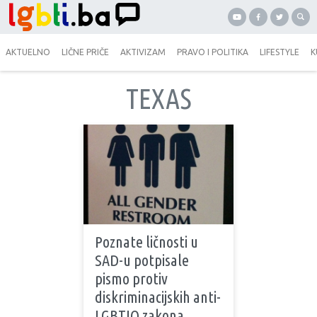
AKTUELNO
LIČNE PRIČE
AKTIVIZAM
PRAVO I POLITIKA
LIFESTYLE
K
TEXAS
Poznate ličnosti u
SAD-u potpisale
pismo protiv
diskriminacijskih anti-
LGBTIQ zakona