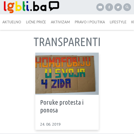
AKTUELNO
LIČNE PRIČE
AKTIVIZAM
PRAVO I POLITIKA
LIFESTYLE
K
TRANSPARENTI
Poruke protesta i
ponosa
24. 06. 2019