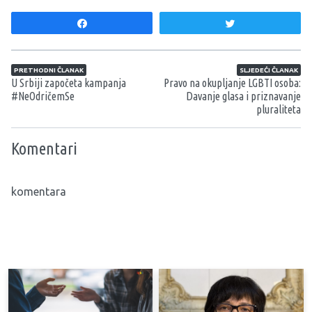
Share
Tweet
Navigacija članaka
PRETHODNI ČLANAK
SLJEDEĆI ČLANAK
U Srbiji započeta kampanja
Pravo na okupljanje LGBTI osoba:
#NeOdričemSe
Davanje glasa i priznavanje
pluraliteta
Komentari
komentara