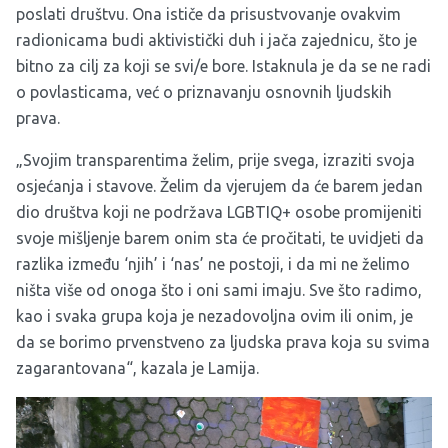
poslati društvu. Ona ističe da prisustvovanje ovakvim
radionicama budi aktivistički duh i jača zajednicu, što je
bitno za cilj za koji se svi/e bore. Istaknula je da se ne radi
o povlasticama, već o priznavanju osnovnih ljudskih
prava.
„Svojim transparentima želim, prije svega, izraziti svoja
osjećanja i stavove. Želim da vjerujem da će barem jedan
dio društva koji ne podržava LGBTIQ+ osobe promijeniti
svoje mišljenje barem onim sta će pročitati, te uvidjeti da
razlika između ‘njih’ i ‘nas’ ne postoji, i da mi ne želimo
ništa više od onoga što i oni sami imaju. Sve što radimo,
kao i svaka grupa koja je nezadovoljna ovim ili onim, je
da se borimo prvenstveno za ljudska prava koja su svima
zagarantovana“, kazala je Lamija.