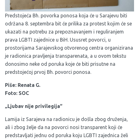
Predstojeća Bh. povorka ponosa koja će u Sarajevu biti
održana 8. septembra bit će prilika za protest kojim će se
ukazati na potrebu za prepoznavanjem i reguliranjem
prava LGBTI zajednice u BiH. Ususret povorci, u
prostorijama Sarajevskog otvorenog centra organizirana
je radionica pravljenja transparenata, a u ovom tekstu
donosimo neke od poruka koje će biti prisutne na
predstojećoj prvoj Bh. povorci ponosa.
Piše: Renata G.
Foto: SOC
„Ljubav nije privilegija“
Lamija iz Sarajeva na radionicu je došla zbog druženja,
ali i zbog želje da na povorci nosi transparent koji će
predstavljati jednu od poruka koju LGBTI zajednica želi