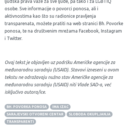
ljudska prava važe za sve ljude, pa tako i za LGBTIQ
osobe. Sve informacije o povorci ponosa, ali i
aktivnostima kao što su radionice pravljenja
transparenata, možete pratiti na web stranici
Bh. Povorke
ponosa
, te na društvenim mrežama
Facebook
,
Instagram
i
Twitter
.
Ovaj tekst je objavljen uz podršku Američke agencije za
međunarodnu saradnju (USAID).
Stavovi izneseni u ovom
tekstu ne odražavaju nužno stav Američke agencije za
međunarodnu saradnju (USAID) niti Vlade SAD-a, već
isključivo autora/ice.
BH. POVORKA PONOSA
IMA IZAC
SARAJEVSKI OTVORENI CENTAR
SLOBODA OKUPLJANJA
TRANSPARENTI