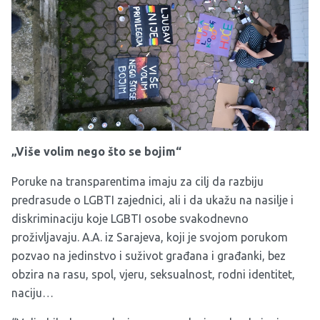
„Više volim nego što se bojim“
Poruke na transparentima imaju za cilj da razbiju
predrasude o LGBTI zajednici, ali i da ukažu na nasilje i
diskriminaciju koje LGBTI osobe svakodnevno
proživljavaju. A.A. iz Sarajeva, koji je svojom porukom
pozvao na jedinstvo i suživot građana i građanki, bez
obzira na rasu, spol, vjeru, seksualnost, rodni identitet,
naciju…