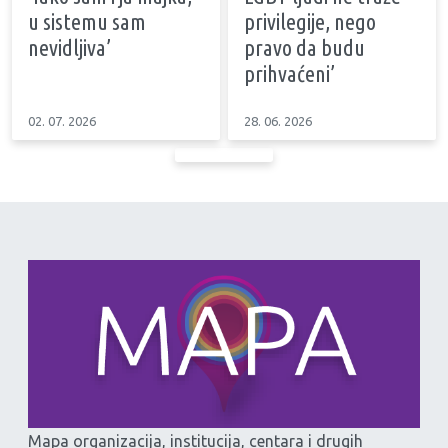
u sistemu sam
privilegije, nego
nevidljiva’
pravo da budu
prihvaćeni’
02. 07. 2026
28. 06. 2026
Mapa organizacija, institucija, centara i drugih