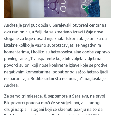
Andrea je prvi put došla u Sarajevski otvoreni centar na
ovu radionicu, u želji da se kreativno izrazi i čuje nove
slogane za koje dosad nije znala. Iskoristila je priliku da
istakne koliko je važno suprotstavljati se negativnim
komentarima, i koliko su heteroseksualne osobe zapravo
privilegirane. „Transparente koje bih voljela vidjeti na
povorci su oni koji nose konkretne izjave koje se protive
negativnim komentarima, poput onog zašto hetero ljudi
ne paradiraju. Budite sretni što ne moraju“, naglasila je
Andrea.
Za samo tri mjeseca, 8. septembra u Sarajevu, na prvoj
Bh. povorci ponosa moći će se vidjeti ovi, ali i mnogi
drugi natpisi i slogani koji će skrenuti pažnju na to da