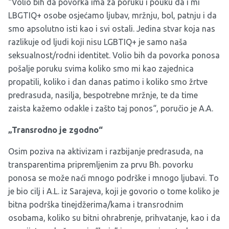
“Volio bih da povorka ima za poruku i pouku da i mi
LBGTIQ+ osobe osjećamo ljubav, mržnju, bol, patnju i da
smo apsolutno isti kao i svi ostali. Jedina stvar koja nas
razlikuje od ljudi koji nisu LGBTIQ+ je samo naša
seksualnost/rodni identitet. Volio bih da povorka ponosa
pošalje poruku svima koliko smo mi kao zajednica
propatili, koliko i dan danas patimo i koliko smo žrtve
predrasuda, nasilja, bespotrebne mržnje, te da time
zaista kažemo odakle i zašto taj ponos“, poručio je A.A.
„Transrodno je zgodno“
Osim poziva na aktivizam i razbijanje predrasuda, na
transparentima pripremljenim za prvu Bh. povorku
ponosa se može naći mnogo podrške i mnogo ljubavi. To
je bio cilj i A.L. iz Sarajeva, koji je govorio o tome koliko je
bitna podrška tinejdžerima/kama i transrodnim
osobama, koliko su bitni ohrabrenje, prihvatanje, kao i da