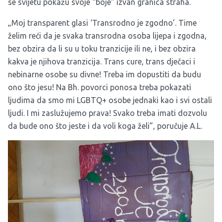
se svijetu pokažu svoje “boje” izvan granica straha.
„Moj transparent glasi ‘Transrodno je zgodno’. Time
želim reći da je svaka transrodna osoba lijepa i zgodna,
bez obzira da li su u toku tranzicije ili ne, i bez obzira
kakva je njihova tranzicija. Trans cure, trans dječaci i
nebinarne osobe su divne! Treba im dopustiti da budu
ono što jesu! Na Bh. povorci ponosa treba pokazati
ljudima da smo mi LGBTQ+ osobe jednaki kao i svi ostali
ljudi. I mi zaslužujemo prava! Svako treba imati dozvolu
da bude ono što jeste i da voli koga želi”, poručuje A.L.