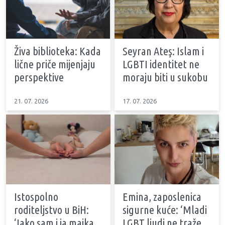
Živa biblioteka: Kada
Seyran Ateş: Islam i
lične priče mijenjaju
LGBTI identitet ne
perspektive
moraju biti u sukobu
21. 07. 2026
17. 07. 2026
Istospolno
Emina, zaposlenica
roditeljstvo u BiH:
sigurne kuće: ‘Mladi
‘Iako sam i ja majka,
LGBT ljudi ne traže