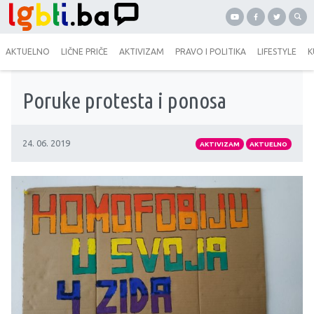
AKTUELNO
LIČNE PRIČE
AKTIVIZAM
PRAVO I POLITIKA
LIFESTYLE
K
Poruke protesta i ponosa
24. 06. 2019
AKTIVIZAM
AKTUELNO