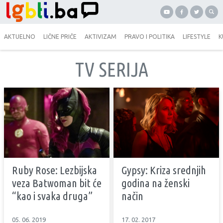
AKTUELNO
LIČNE PRIČE
AKTIVIZAM
PRAVO I POLITIKA
LIFESTYLE
K
TV SERIJA
Ruby Rose: Lezbijska
Gypsy: Kriza srednjih
veza Batwoman bit će
godina na ženski
“kao i svaka druga”
način
05. 06. 2019
17. 02. 2017