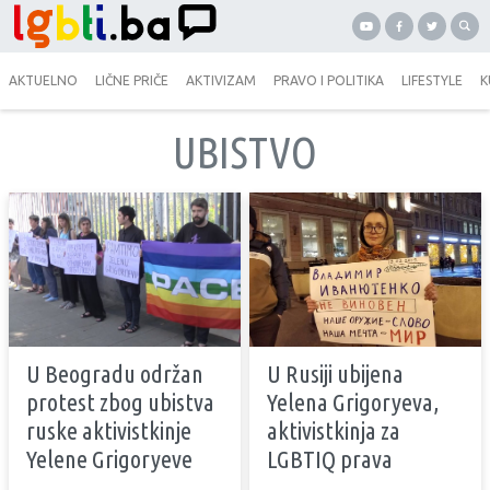
AKTUELNO
LIČNE PRIČE
AKTIVIZAM
PRAVO I POLITIKA
LIFESTYLE
K
UBISTVO
U Beogradu održan
U Rusiji ubijena
protest zbog ubistva
Yelena Grigoryeva,
ruske aktivistkinje
aktivistkinja za
Yelene Grigoryeve
LGBTIQ prava