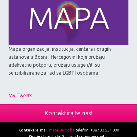
Mapa organizacija, institucija, centara i drugih
ustanova u Bosni i Hercegovini koje pružaju
adekvatnu potporu, pružaju usluge i/ili su
senzibilizirane za rad sa LGBTI osobama
My Tweets
Kontaktirajte nas!
Kontakt:
e-mail:
matej@soc.ba
telefon: +387 33 551 000
Osnivač portala:
Sarajevski otvoreni centar