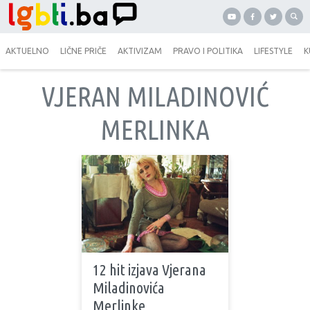
AKTUELNO
LIČNE PRIČE
AKTIVIZAM
PRAVO I POLITIKA
LIFESTYLE
K
VJERAN MILADINOVIĆ
MERLINKA
12 hit izjava Vjerana
Miladinovića
Merlinke