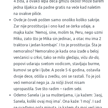
4 zida, a ovako lepa deca gmižu okolo! Može barem
jedna šljakica da padne gratis na veče kad naletim
na ovakve piliće.
Ovde je čovek pošten samo onoliko koliko sakrije.
Zar nije prostitucija i ono kad se ćerka udaje, a
majka kaže: ‘Nemoj, sine, molim te, Peru, nego uzmi
Miku, zato što je Mika sin jedinac, a otac mu ima 2
traktora i jedan kombajn’. I to je prostitucija. Šta je
nemoralno? Nemoralno je kada ona izađe u beloj
venčanici u crkvi, tako se milo gledaju, viču
da-da,
popovi udaraju svetom vodicom, stavljaju burme,
kumovi se grle i ljube. A posle 5-6 godina, ostavila
dvoje dece, otišla u zvečku, oni se rastali. To je još
veći nemoral nego ja. Ja ničiji život nisam
upropastila. Sve što radim – radim sebi.
Odemo Sanela i ja sa mušterijama, i ja kažem: ‘Jaoj,
Sanela, koliki ovaj moj ima’. Ona kaže: ‘I moj’. I sad
se svađamo pola minuta, ja kažem da moj veći ima,