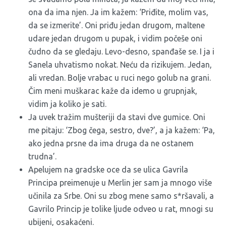
ona da ima njen. Ja im kažem: ‘Priđite, molim vas,
da se izmerite’. Oni priđu jedan drugom, maltene
udare jedan drugom u pupak, i vidim počeše oni
čudno da se gledaju. Levo-desno, spanđaše se. I ja i
Sanela uhvatismo nokat. Neću da rizikujem. Jedan,
ali vredan. Bolje vrabac u ruci nego golub na grani.
Čim meni muškarac kaže da idemo u grupnjak,
vidim ja koliko je sati.
Ja uvek tražim mušteriji da stavi dve gumice. Oni
me pitaju: ‘Zbog čega, sestro, dve?’, a ja kažem: ‘Pa,
ako jedna prsne da ima druga da ne ostanem
trudna’.
Apelujem na gradske oce da se ulica Gavrila
Principa preimenuje u Merlin jer sam ja mnogo više
učinila za Srbe. Oni su zbog mene samo s*ršavali, a
Gavrilo Princip je tolike ljude odveo u rat, mnogi su
ubijeni, osakaćeni.