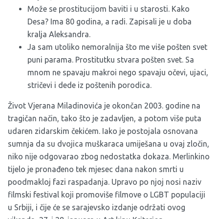
Može se prostitucijom baviti i u starosti. Kako
Desa? Ima 80 godina, a radi. Zapisali je u doba
kralja Aleksandra.
Ja sam utoliko nemoralnija što me više pošten svet
puni parama. Prostitutku stvara pošten svet. Sa
mnom ne spavaju makroi nego spavaju očevi, ujaci,
stričevi i dede iz poštenih porodica.
Život Vjerana Miladinovića je okončan 2003. godine na
tragičan način, tako što je zadavljen, a potom više puta
udaren zidarskim čekićem. Iako je postojala osnovana
sumnja da su dvojica muškaraca umiješana u ovaj zločin,
niko nije odgovarao zbog nedostatka dokaza. Merlinkino
tijelo je pronađeno tek mjesec dana nakon smrti u
poodmakloj fazi raspadanja. Upravo po njoj nosi naziv
filmski festival koji promoviše filmove o LGBT populaciji
u Srbiji, i čije će se
sarajevsko izdanje održati ovog