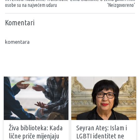
osobe su na najvećem udaru
‘Neizgovoreno’
Komentari
komentara
Živa biblioteka: Kada
Seyran Ateş: Islam i
lične priče mijenjaju
LGBTI identitet ne