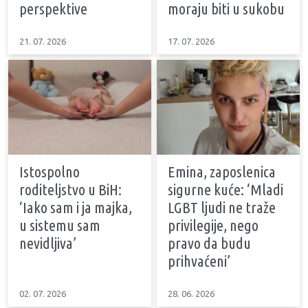
perspektive
moraju biti u sukobu
21. 07. 2026
17. 07. 2026
Istospolno
Emina, zaposlenica
roditeljstvo u BiH:
sigurne kuće: ‘Mladi
‘Iako sam i ja majka,
LGBT ljudi ne traže
u sistemu sam
privilegije, nego
nevidljiva’
pravo da budu
prihvaćeni’
02. 07. 2026
28. 06. 2026