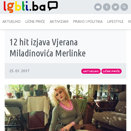
AKTUELNO
LIČNE PRIČE
AKTIVIZAM
PRAVO I POLITIKA
LIFESTYLE
K
12 hit izjava Vjerana
Miladinovića Merlinke
25. 01. 2017
AKTUELNO
LIČNE PRIČE