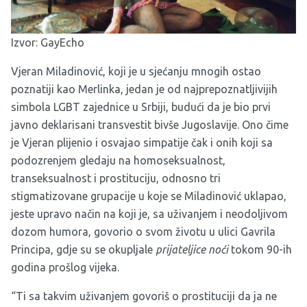
Izvor:
GayEcho
Vjeran Miladinović, koji je u sjećanju mnogih ostao
poznatiji kao Merlinka,
jedan je od najprepoznatljivijih
simbola LGBT zajednice u Srbiji, budući da je bio prvi
javno deklarisani transvestit bivše Jugoslavije. Ono čime
je Vjeran plijenio i osvajao simpatije čak i onih koji sa
podozrenjem gledaju na homoseksualnost,
transeksualnost i prostituciju, odnosno tri
stigmatizovane grupacije u koje se Miladinović uklapao,
jeste upravo način na koji je, sa uživanjem i neodoljivom
dozom humora, govorio o svom životu u ulici Gavrila
Principa, gdje su se okupljale
prijateljice noći
tokom 90-ih
godina prošlog vijeka.
“Ti sa takvim uživanjem govoriš o prostituciji da ja ne