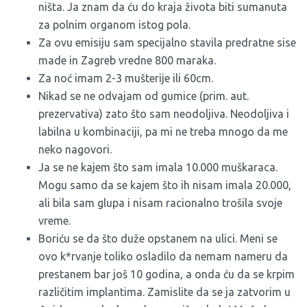
ništa. Ja znam da ću do kraja života biti sumanuta
za polnim organom istog pola.
Za ovu emisiju sam specijalno stavila predratne sise
made in Zagreb vredne 800 maraka.
Za noć imam 2-3 mušterije ili 60cm.
Nikad se ne odvajam od gumice (prim. aut.
prezervativa) zato što sam neodoljiva. Neodoljiva i
labilna u kombinaciji, pa mi ne treba mnogo da me
neko nagovori.
Ja se ne kajem što sam imala 10.000 muškaraca.
Mogu samo da se kajem što ih nisam imala 20.000,
ali bila sam glupa i nisam racionalno trošila svoje
vreme.
Boriću se da što duže opstanem na ulici. Meni se
ovo k*rvanje toliko osladilo da nemam nameru da
prestanem bar još 10 godina, a onda ću da se krpim
različitim implantima. Zamislite da se ja zatvorim u