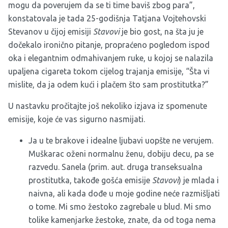
mogu da poverujem da se ti time baviš zbog para”,
konstatovala je tada 25-godišnja Tatjana Vojtehovski
Stevanov
u čijoj emisiji
Stavovi
je bio gost, na šta ju je
dočekalo ironično pitanje, propraćeno pogledom ispod
oka i elegantnim odmahivanjem ruke, u kojoj se nalazila
upaljena cigareta tokom cijelog trajanja emisije, “Šta vi
mislite, da ja odem kući i plačem što sam prostitutka?”
U nastavku pročitajte još nekoliko izjava iz spomenute
emisije, koje će vas sigurno nasmijati.
Ja u te brakove i idealne ljubavi uopšte ne verujem.
Muškarac oženi normalnu ženu, dobiju decu, pa se
razvedu. Sanela (prim. aut. druga transeksualna
prostitutka, takođe gošća emisije
Stavovi
) je mlada i
naivna, ali kada dođe u moje godine neće razmišljati
o tome. Mi smo žestoko zagrebale u blud. Mi smo
tolike kamenjarke žestoke, znate, da od toga nema