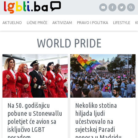
AKTUELNO
LIČNE PRIČE
AKTIVIZAM
PRAVO I POLITIKA
LIFESTYLE
K
WORLD PRIDE
Na 50. godišnjicu
Nekoliko stotina
pobune u Stonewallu
hiljada ljudi
poletjet će avion sa
učestvovalo na
isključivo LGBT
svjetskoj Paradi
posadom
ponosa u Madridu