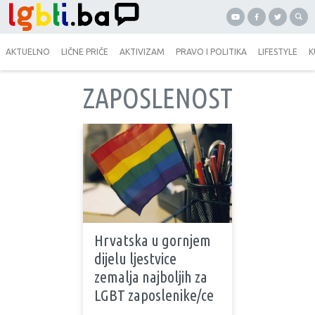
AKTUELNO
LIČNE PRIČE
AKTIVIZAM
PRAVO I POLITIKA
LIFESTYLE
K
ZAPOSLENOST
Hrvatska u gornjem
dijelu ljestvice
zemalja najboljih za
LGBT zaposlenike/ce