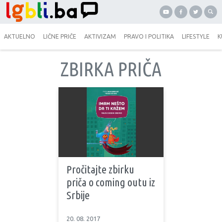
AKTUELNO
LIČNE PRIČE
AKTIVIZAM
PRAVO I POLITIKA
LIFESTYLE
K
ZBIRKA PRIČA
Pročitajte zbirku
priča o coming outu iz
Srbije
20. 08. 2017