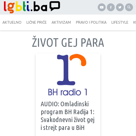
AKTUELNO
LIČNE PRIČE
AKTIVIZAM
PRAVO I POLITIKA
LIFESTYLE
K
ŽIVOT GEJ PARA
AUDIO: Omladinski
program BH Radija 1:
Svakodnevni život gej
i strejt para u BiH