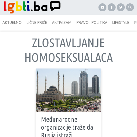
AKTUELNO
LIČNE PRIČE
AKTIVIZAM
PRAVO I POLITIKA
LIFESTYLE
K
ZLOSTAVLJANJE
HOMOSEKSUALACA
Međunarodne
organizacije traže da
Rusija istraži