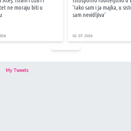
tet ne moraju biti u
‘Iako sam i ja majka, u si
u
sam nevidljiva’
2026
02. 07. 2026
My Tweets