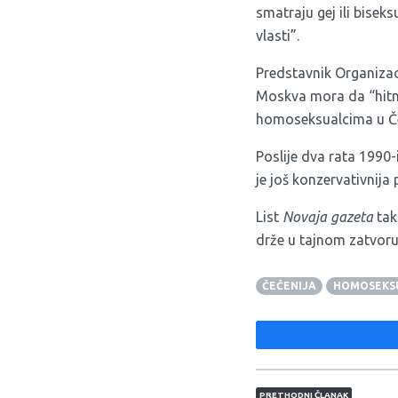
smatraju gej ili bisek
vlasti”.
Predstavnik Organizac
Moskva mora da “hitno
homoseksualcima u Če
Poslije dva rata 1990-
je još konzervativnij
List
Novaja gazeta
tak
drže u tajnom zatvoru
ČEČENIJA
HOMOSEKS
Navigacija član
PRETHODNI ČLANAK