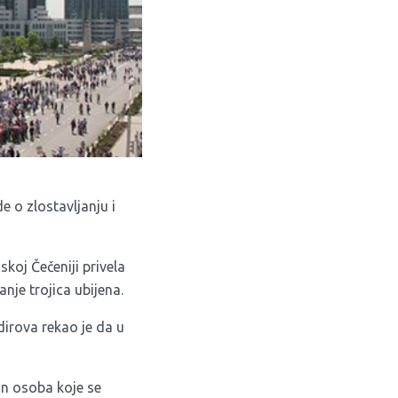
 o zlostavljanju i
koj Čečeniji privela
je trojica ubijena.
irova rekao je da u
on osoba koje se