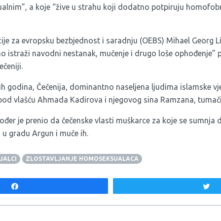
sualnim”, a koje “žive u strahu koji dodatno potpiruju homofob
ije za evropsku bezbjednost i saradnju (OEBS) Mihael Georg Li
 istraži navodni nestanak, mučenje i drugo loše ophođenje”
čeniji.
ih godina, Čečenija, dominantno naseljena ljudima islamske vj
a pod vlašću Ahmada Kadirova i njegovog sina Ramzana, tumači
ođer je prenio da čečenske vlasti muškarce za koje se sumnja
 u gradu Argun i muče ih.
UALCI
ZLOSTAVLJANJE HOMOSEKSUALACA
Share
T
aka