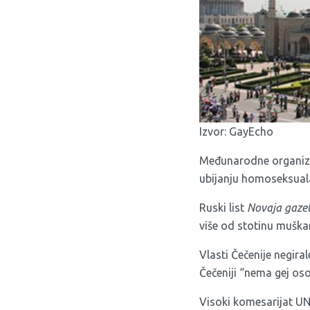
Izvor:
GayEcho
Međunarodne organizac
ubijanju homoseksualac
Ruski list
Novaja gaze
više od stotinu muška
Vlasti Čečenije negir
Čečeniji “nema gej os
Visoki komesarijat UN