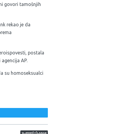
ni govori tamošnjih
nk rekao je da
 prema
eroispovesti, postala
 agencija AP.
 da su homoseksualci
weet
SLJEDEĆI ČLANAK