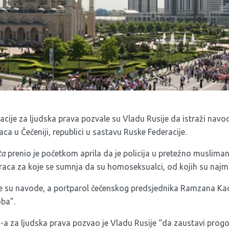
ije za ljudska prava pozvale su Vladu Rusije da istraži navode
a u Čečeniji, republici u sastavu Ruske Federacije.
ta
prenio je početkom aprila da je policija u pretežno muslimans
raca za koje se sumnja da su homoseksualci, od kojih su najman
ale su navode, a portparol čečenskog predsjednika Ramzana Kad
oba”.
-a za ljudska prava pozvao je Vladu Rusije “da zaustavi prog