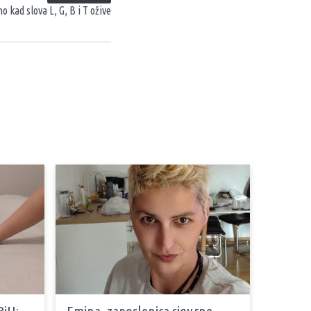
o kad slova L, G, B i T ožive
BiH:
Emina, zaposlenica sigurne