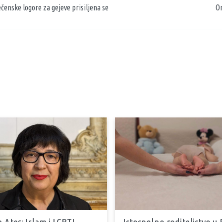
ečenske logore za gejeve prisiljena se
On
 Ateş: Islam i LGBTI
Istospolno roditeljstvo u 