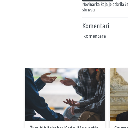
Novinarka koja je otkrila č
skrivati
Komentari
komentara
Živa biblioteka: Kada lične priče
Seyran