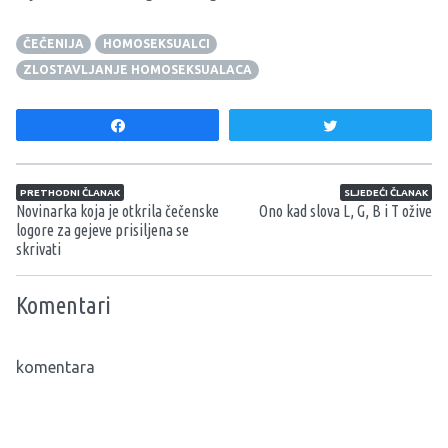
ČEČENIJA
HOMOSEKSUALCI
ZLOSTAVLJANJE HOMOSEKSUALACA
Share
Tweet
Navigacija članaka
PRETHODNI ČLANAK
SLJEDEĆI ČLANAK
Novinarka koja je otkrila čečenske
Ono kad slova L, G, B i T ožive
logore za gejeve prisiljena se
skrivati
Komentari
komentara