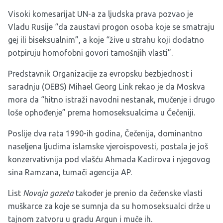
Visoki komesarijat UN-a za ljudska prava pozvao je
Vladu Rusije “da zaustavi progon osoba koje se smatraju
gej ili biseksualnim”, a koje “žive u strahu koji dodatno
potpiruju homofobni govori tamošnjih vlasti”.
Predstavnik Organizacije za evropsku bezbjednost i
saradnju (OEBS) Mihael Georg Link rekao je da Moskva
mora da “hitno istraži navodni nestanak, mučenje i drugo
loše ophođenje” prema homoseksualcima u Čečeniji.
Poslije dva rata 1990-ih godina, Čečenija, dominantno
naseljena ljudima islamske vjeroispovesti, postala je još
konzervativnija pod vlašću Ahmada Kadirova i njegovog
sina Ramzana, tumači agencija AP.
List
Novaja gazeta
također je prenio da čečenske vlasti
muškarce za koje se sumnja da su homoseksualci drže u
tajnom zatvoru u gradu Argun i muče ih.