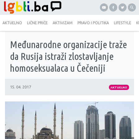
AKTUELNO
LIČNE PRIČE
AKTIVIZAM
PRAVO I POLITIKA
LIFESTYLE
K
Međunarodne organizacije traže
da Rusija istraži zlostavljanje
homoseksualaca u Čečeniji
15. 04. 2017
AKTUELNO