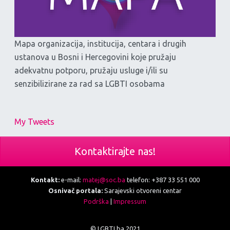
Mapa organizacija, institucija, centara i drugih
ustanova u Bosni i Hercegovini koje pružaju
adekvatnu potporu, pružaju usluge i/ili su
senzibilizirane za rad sa LGBTI osobama
My Tweets
Kontaktirajte nas!
Kontakt:
e-mail:
matej@soc.ba
telefon: +387 33 551 000
Osnivač portala:
Sarajevski otvoreni centar
Podrška
|
Impressum
© LGBTI.ba 2021