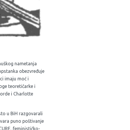
z muškog nametanja
 opstanka obezvređuje
ci imaju moć i
oge teoretičarke i
Lorde i Charlotte
to u BiH razgovarali
ovara puno poštivanje
 CURE
, feminističko-