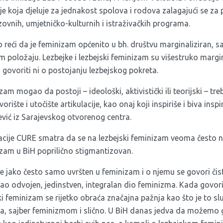
ije koja djeluje za jednakost spolova i rodova zalagajući se za
vnih, umjetničko-kulturnih i istraživačkih programa.
eći da je feminizam općenito u bh. društvu marginaliziran, sa
em položaju. Lezbejke i lezbejski feminizam su višestruko marg
govoriti ni o postojanju lezbejskog pokreta.
zam mogao da postoji – ideološki, aktivistički ili teorijski – tre
orište i utočište artikulacije, kao onaj koji inspiriše i biva insp
ić iz Sarajevskog otvorenog centra.
dacije CURE smatra da se na lezbejski feminizam veoma često 
izam u BiH poprilično stigmantizovan.
e jako često samo uvršten u feminizam i o njemu se govori čisto
e kao odvojen, jedinstven, integralan dio feminizma. Kada gov
i feminizam se rijetko obraća značajna pažnja kao što je to slu
, sajber feminizmom i slično. U BiH danas jedva da možemo g