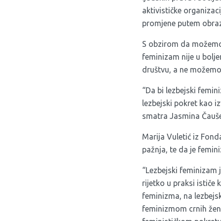
aktivističke organizac
promjene putem obrazo
S obzirom da možemo r
feminizam nije u bolj
društvu, a ne možemo 
“Da bi lezbejski femini
lezbejski pokret kao izv
smatra Jasmina Čaušev
Marija Vuletić iz Fon
pažnja, te da je femin
“Lezbejski feminizam j
rijetko u praksi istič
feminizma, na lezbejsk
feminizmom crnih žena