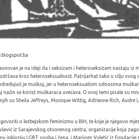
.blogspot.ba
asnovan je na ideji da i seksizam i heteroseksizam nastaju i
održava kroz heteroseksualnost. Patrijarhat tako u cilju svog
dređujući je muškoj, jer u heteroseksualnim odnosima muškar
taj način se korist muškaraca uvećava. O ovoj temi pisale su mn
 njih su Sheila Jeffreys, Monique Wittig, Adrienne Rich, Audre 
ovoriti o lezbejskom feminizmu u BiH, te koje je njegovo mjes
šević iz
Sarajevskog otvorenog centra
, organizacije koja zag
alnu inkluziju LGBT osoba i žena, i Marijom Vuletić iz
Fondacije