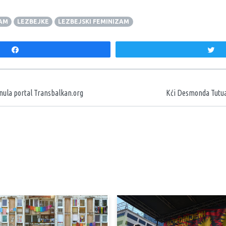
AM
LEZBEJKE
LEZBEJSKI FEMINIZAM
Share
T
aka
ula portal Transbalkan.org
Kći Desmonda Tutua