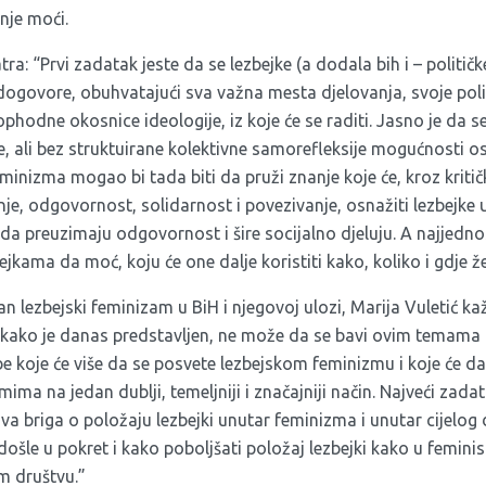
anje moći.
a: “Prvi zadatak jeste da se lezbejke (a dodala bih i – političke
ogovore, obuhvatajući sva važna mesta djelovanja, svoje politi
eophodne okosnice ideologije, iz koje će se raditi. Jasno je da 
, ali bez struktuirane kolektivne samorefleksije mogućnosti o
inizma mogao bi tada biti da pruži znanje koje će, kroz kritič
nje, odgovornost, solidarnost i povezivanje, osnažiti lezbejke u
 da preuzimaju odgovornost i šire socijalno djeluju. A najjedno
jkama da moć, koju će one dalje koristiti kako, koliko i gdje že
n lezbejski feminizam u BiH i njegovoj ulozi, Marija Vuletić kaž
 kako je danas predstavljen, ne može da se bavi ovim temama
 koje će više da se posvete lezbejskom feminizmu i koje će d
mima na jedan dublji, temeljniji i značajniji način. Najveći zada
a briga o položaju lezbejki unutar feminizma i unutar cijelog 
došle u pokret i kako poboljšati položaj lezbejki kako u femin
om društvu.”