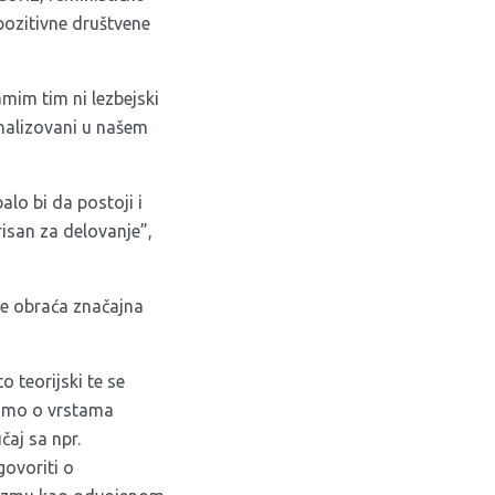
 pozitivne društvene
mim tim ni lezbejski
inalizovani u našem
balo bi da postoji i
irisan za delovanje”,
ne obraća značajna
 teorijski te se
orimo o vrstama
čaj sa npr.
ovoriti o