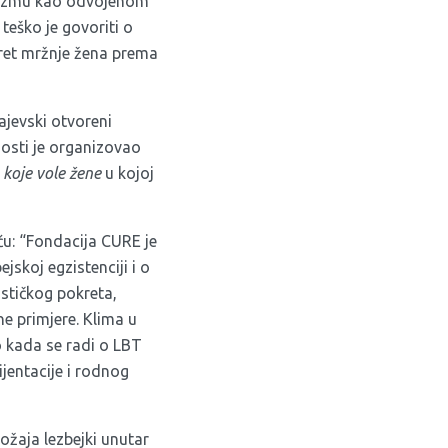
inizmu kao odvojenom
 teško je govoriti o
kret mržnje žena prema
ajevski otvoreni
nosti je organizovao
 koje vole žene
u kojoj
eću: “Fondacija CURE je
jskoj egzistenciji i o
ističkog pokreta,
ne primjere. Klima u
o kada se radi o LBT
jentacije i rodnog
žaja lezbejki unutar