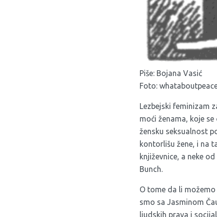
Piše: Bojana Vasić
Foto: whataboutpeace
Lezbejski feminizam z
moći ženama, koje se 
žensku seksualnost po
kontorlišu žene, i na 
književnice, a neke od
Bunch.
O tome da li možemo g
smo sa Jasminom Čau
ljudskih prava i socij