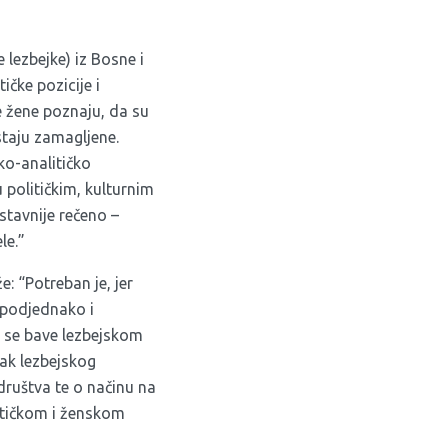
 lezbejke) iz Bosne i
čke pozicije i
se žene poznaju, da su
staju zamagljene.
ko-analitičko
 političkim, kulturnim
stavnije rečeno –
le.”
e: “Potreban je, jer
 podjednako i
a se bave lezbejskom
tak lezbejskog
društva te o načinu na
ističkom i ženskom