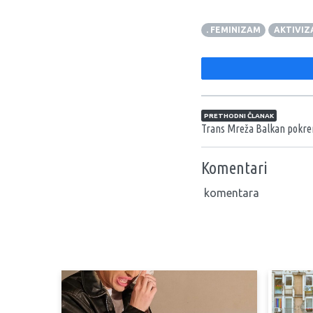
. FEMINIZAM
AKTIVIZ
Navigacija član
PRETHODNI ČLANAK
Trans Mreža Balkan pokren
Komentari
komentara