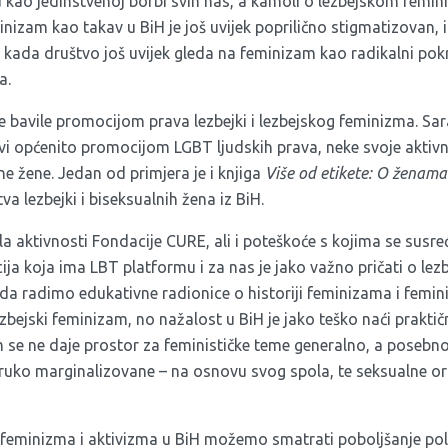
 kao jedinstvenoj borbi svih nas, a kamoli o lezbejskom fem
minizam kao takav u BiH je još uvijek poprilično stigmatizovan, i
kada društvo još uvijek gleda na feminizam kao radikalni po
a.
e bavile promocijom prava lezbejki i lezbejskog feminizma. Sar
avi općenito promocijom LGBT ljudskih prava, neke svoje aktiv
lne žene. Jedan od primjera je i knjiga
Više od etikete: O ženama
va lezbejki i biseksualnih žena iz BiH.
ala aktivnosti Fondacije CURE, ali i poteškoće s kojima se susr
ja koja ima LBT platformu i za nas je jako važno pričati o lezbe
da radimo edukativne radionice o historiji feminizama i femin
zbejski feminizam, no nažalost u BiH je jako teško naći praktič
m se ne daje prostor za feminističke teme generalno, a posebn
uko marginalizovane – na osnovu svog spola, te seksualne ori
eminizma i aktivizma u BiH možemo smatrati poboljšanje polo