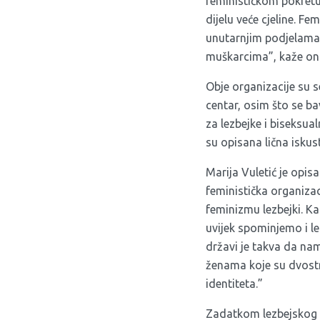
feminističkom pokretu
dijelu veće cjeline. Fe
unutarnjim podjelama 
muškarcima”, kaže on
Obje organizacije su s
centar, osim što se b
za lezbejke i biseksua
su opisana lična iskust
Marija Vuletić je opis
feministička organizaci
feminizmu lezbejki. Ka
uvijek spominjemo i le
državi je takva da na
ženama koje su dvostr
identiteta.”
Zadatkom lezbejskog f