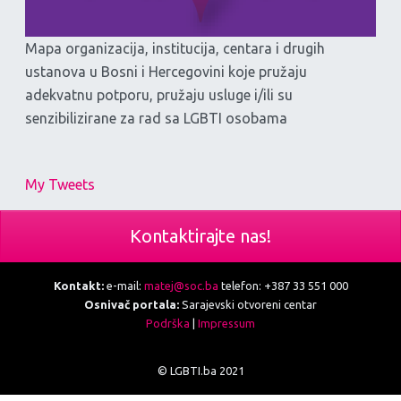
Mapa organizacija, institucija, centara i drugih
ustanova u Bosni i Hercegovini koje pružaju
adekvatnu potporu, pružaju usluge i/ili su
senzibilizirane za rad sa LGBTI osobama
My Tweets
Kontaktirajte nas!
Kontakt:
e-mail:
matej@soc.ba
telefon: +387 33 551 000
Osnivač portala:
Sarajevski otvoreni centar
Podrška
|
Impressum
© LGBTI.ba 2021