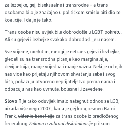
za lezbejke, gej, biseksualne i transrodne – a trans
osobama bilo je značajno u političkom smislu biti dio te
koalicije. I dalje je tako.
Trans osobe nisu uvijek bile dobrodošle u LGBT pokretu.
Ali su gejevi i lezbejke svakako dobrodošli_e u našem.
Sve vrijeme, međutim, mnogi_e netrans gejevi i lezbejke,
gledali su na transrodna pitanja kao marginalnija,
devijantnija, manje vrijedna i manje važna. Neki_e od njih
nas vide kao prijetnju njihovom shvatanju sebe i svog
bića, pokazuju otvoreno neprijateljstvo prema nama i
odbacuju nas kao uvrnute, bolesne ili zavedene.
Slovo T
je tako oduvijek imalo nategnut odnos sa LGB,
nikada više nego 2007., kada je gej kongresmen Barni
Frenk,
uklonio beneficije
za trans osobe iz predloženog
federalnog
Zakona o zabrani diskriminacije
prilkom