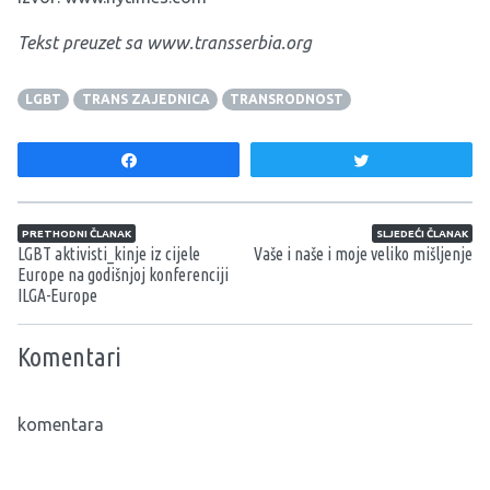
Tekst preuzet sa
www.transserbia.org
LGBT
TRANS ZAJEDNICA
TRANSRODNOST
Share
Tweet
Navigacija članaka
PRETHODNI ČLANAK
SLJEDEĆI ČLANAK
LGBT aktivisti_kinje iz cijele
Vaše i naše i moje veliko mišljenje
Europe na godišnjoj konferenciji
ILGA-Europe
Komentari
komentara