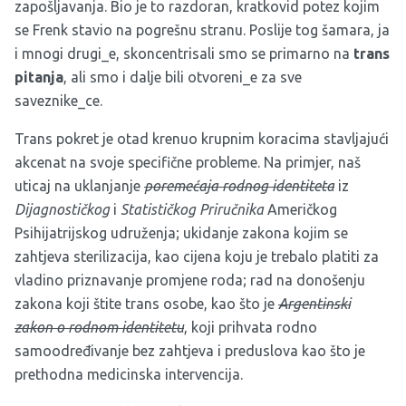
zapošljavanja. Bio je to razdoran, kratkovid potez kojim
se Frenk stavio na pogrešnu stranu. Poslije tog šamara, ja
i mnogi drugi_e, skoncentrisali smo se primarno na
trans
pitanja
, ali smo i dalje bili otvoreni_e za sve
saveznike_ce.
Trans pokret je otad krenuo krupnim koracima stavljajući
akcenat na svoje specifične probleme. Na primjer, naš
uticaj na uklanjanje
poremećaja rodnog identiteta
iz
Dijagnostičkog
i
Statističkog Priručnika
Američkog
Psihijatrijskog udruženja; ukidanje zakona kojim se
zahtjeva
sterilizacija
, kao cijena koju je trebalo platiti za
vladino priznavanje promjene roda; rad na donošenju
zakona koji štite trans osobe, kao što je
Argentinski
zakon o rodnom identitetu
, koji prihvata rodno
samoodređivanje bez zahtjeva i preduslova kao što je
prethodna medicinska intervencija.