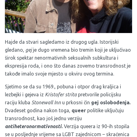
Hajde da stvari sagledamo iz drugog ugla. Istorijski
gledano,
gej
je dugo vremena bio tremin koji je uključivao
širok spektar nenormativnih seksualnih subkultura i
ekspresija roda, i ono što danas zovemo transrodnost je
takođe imalo svoje mjesto u okviru ovog termina.
Sjetimo se da su 1969., pobuna i otpor drag kraljica i
lezbejki i gejeva iz
Kristofer strita
pretvorile policijsku
raciju kluba
Stonewall Inn
u prkosni čin
gej oslobođenja.
Dvadeset godina nakon toga,
queer
politike uključuju
transrodnost, kao još jednu verziju
antiheteronormativnosti
.
Verzija queera iz 90-ih stopila
se u posljednje vrijeme sa LGBT zajednicom – skraćenica