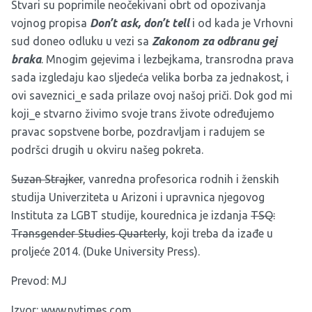
Stvari su poprimile neočekivani obrt od opozivanja
vojnog propisa
Don’t ask, don’t tell
i od kada je Vrhovni
sud doneo odluku u vezi sa
Zakonom za odbranu gej
braka
. Mnogim gejevima i lezbejkama, transrodna prava
sada izgledaju kao sljedeća velika borba za jednakost, i
ovi saveznici_e sada prilaze ovoj našoj priči. Dok god mi
koji_e stvarno živimo svoje trans živote određujemo
pravac sopstvene borbe, pozdravljam i radujem se
podršci drugih u okviru našeg pokreta.
Suzan Strajker
, vanredna profesorica rodnih i ženskih
studija Univerziteta u Arizoni i upravnica njegovog
Instituta za LGBT studije
, kourednica je izdanja
TSQ:
Transgender Studies Quarterly
, koji treba da izađe u
proljeće 2014. (Duke University Press).
Prevod: MJ
Izvor:
www.nytimes.com