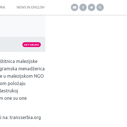
URA
NEWS IN ENGLISH
AKTUELNO
aštitnica malezijske
rogramska menadžerica
ive u malezijskom NGO
čnom položaju
išestrukoj
jem one su one
i na:
transserbia.org