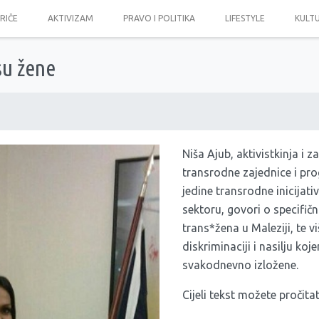
PRIČE
AKTIVIZAM
PRAVO I POLITIKA
LIFESTYLE
KULT
su žene
Niša Ajub, aktivistkinja i z
transrodne zajednice i p
jedine transrodne inicijat
sektoru, govori o specifi
trans*žena u Maleziji, te v
diskriminaciji i nasilju ko
svakodnevno izložene.
Cijeli tekst možete pročitat