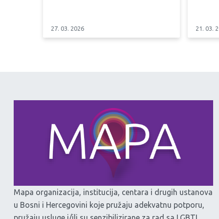
27. 03. 2026
21. 03. 
Mapa organizacija, institucija, centara i drugih ustanova
u Bosni i Hercegovini koje pružaju adekvatnu potporu,
pružaju usluge i/ili su senzibilizirane za rad sa LGBTI