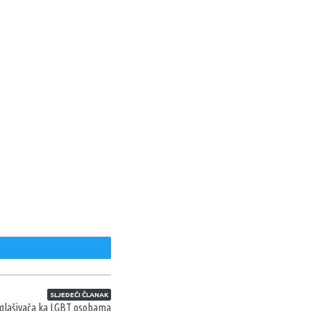
weet
SLJEDEĆI ČLANAK
glašivača ka LGBT osobama