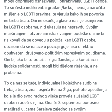
mogli doprinijeti osnaživanju i ohrabrivanju LGBTI osoba.
To su često indiferentni građani/ke koji nemaju naročito
mišljenje o LGBTI pravima, te vjeruju kako ih se povorka
ne treba ticati. Oni ne osuđuju glasno nasilje usmjereno
ka LGBTI osobama, niti ukazuju na nepravdu. Svojim
marširanjem i otvorenim iskazivanjem podrške oni ne bi
rizikovali da se dovedu u položaj kao LGBTI osobe,
obzirom da se nalaze u poziciji gdje nisu direktno
obuhvaćeni društveno-političkim represivnim politikama.
Oni bi, ako bi to odlučili iz građanske, a u konačnici i
ljudske solidarnosti, mogli biti dijelom rješenja, a ne
problema.
To da nas se tuđe, individualne i kolektivne sudbine
trebaju ticati, zna i osjeća Belma Žiga, psihoterapeutkinja
koja je dio svog radnog vijeka provela slušajući LGBTI
osobe i radeći s njima. Ona će 8. septembra ponosno
marširati ulicama Sarajeva zajedno sa svojim