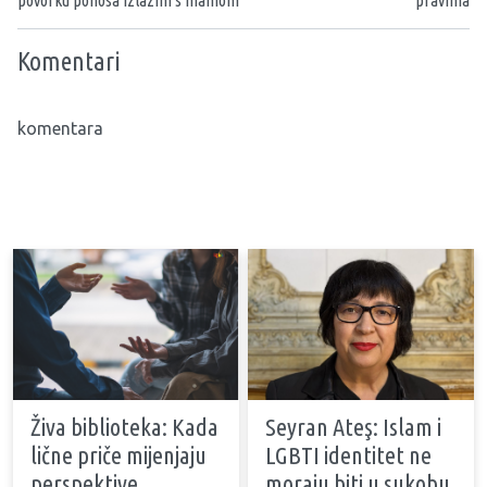
povorku ponosa izlazim s mamom
pravima
Komentari
komentara
Živa biblioteka: Kada
Seyran Ateş: Islam i
lične priče mijenjaju
LGBTI identitet ne
perspektive
moraju biti u sukobu