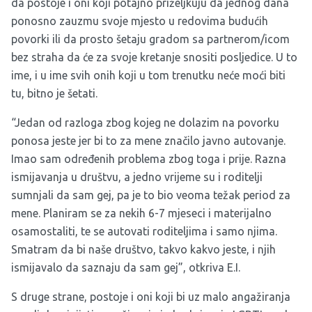
da postoje i oni koji potajno priželjkuju da jednog dana
ponosno zauzmu svoje mjesto u redovima budućih
povorki ili da prosto šetaju gradom sa partnerom/icom
bez straha da će za svoje kretanje snositi posljedice. U to
ime, i u ime svih onih koji u tom trenutku neće moći biti
tu, bitno je šetati.
“Jedan od razloga zbog kojeg ne dolazim na povorku
ponosa jeste jer bi to za mene značilo javno autovanje.
Imao sam određenih problema zbog toga i prije. Razna
ismijavanja u društvu, a jedno vrijeme su i roditelji
sumnjali da sam gej, pa je to bio veoma težak period za
mene. Planiram se za nekih 6-7 mjeseci i materijalno
osamostaliti, te se autovati roditeljima i samo njima.
Smatram da bi naše društvo, takvo kakvo jeste, i njih
ismijavalo da saznaju da sam gej”, otkriva E.I.
S druge strane, postoje i oni koji bi uz malo angažiranja