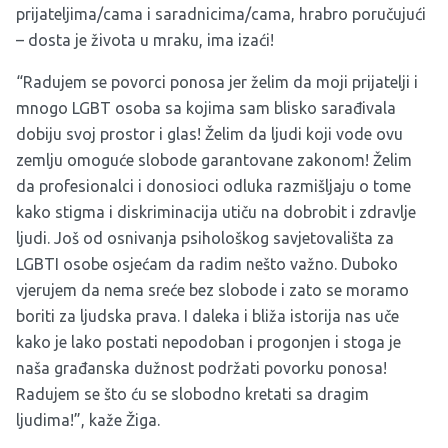
prijateljima/cama i saradnicima/cama, hrabro poručujući
– dosta je života u mraku, ima izaći!
“Radujem se povorci ponosa jer želim da moji prijatelji i
mnogo LGBT osoba sa kojima sam blisko sarađivala
dobiju svoj prostor i glas! Želim da ljudi koji vode ovu
zemlju omoguće slobode garantovane zakonom! Želim
da profesionalci i donosioci odluka razmišljaju o tome
kako stigma i diskriminacija utiču na dobrobit i zdravlje
ljudi. Još od osnivanja psihološkog savjetovališta za
LGBTI osobe osjećam da radim nešto važno. Duboko
vjerujem da nema sreće bez slobode i zato se moramo
boriti za ljudska prava. I daleka i bliža istorija nas uče
kako je lako postati nepodoban i progonjen i stoga je
naša građanska dužnost podržati povorku ponosa!
Radujem se što ću se slobodno kretati sa dragim
ljudima!”, kaže Žiga.