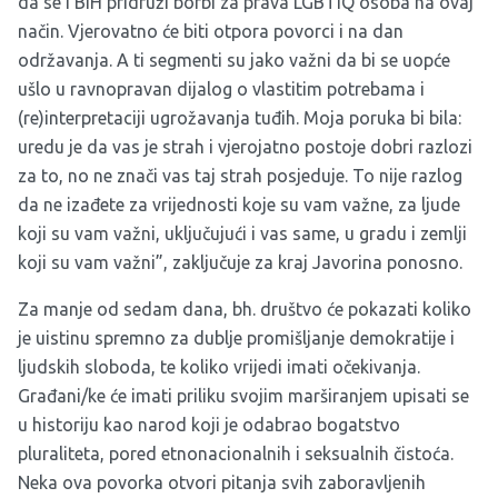
da se i BiH pridruži borbi za prava LGBTIQ osoba na ovaj
način. Vjerovatno će biti otpora povorci i na dan
održavanja. A ti segmenti su jako važni da bi se uopće
ušlo u ravnopravan dijalog o vlastitim potrebama i
(re)interpretaciji ugrožavanja tuđih. Moja poruka bi bila:
uredu je da vas je strah i vjerojatno postoje dobri razlozi
za to, no ne znači vas taj strah posjeduje. To nije razlog
da ne izađete za vrijednosti koje su vam važne, za ljude
koji su vam važni, uključujući i vas same, u gradu i zemlji
koji su vam važni”, zaključuje za kraj Javorina ponosno.
Za manje od sedam dana, bh. društvo će pokazati koliko
je uistinu spremno za dublje promišljanje demokratije i
ljudskih sloboda, te koliko vrijedi imati očekivanja.
Građani/ke će imati priliku svojim marširanjem upisati se
u historiju kao narod koji je odabrao bogatstvo
pluraliteta, pored etnonacionalnih i seksualnih čistoća.
Neka ova povorka otvori pitanja svih zaboravljenih