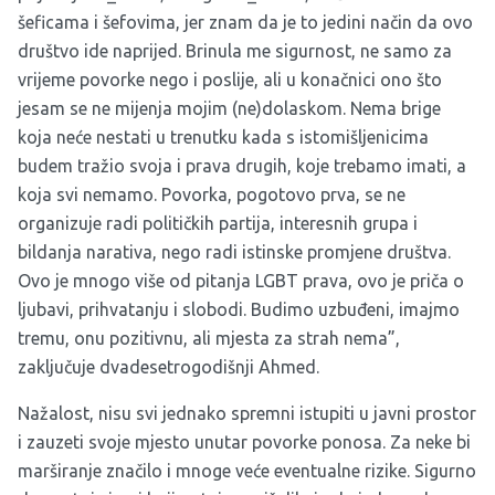
šeficama i šefovima, jer znam da je to jedini način da ovo
društvo ide naprijed. Brinula me sigurnost, ne samo za
vrijeme povorke nego i poslije, ali u konačnici ono što
jesam se ne mijenja mojim (ne)dolaskom. Nema brige
koja neće nestati u trenutku kada s istomišljenicima
budem tražio svoja i prava drugih, koje trebamo imati, a
koja svi nemamo. Povorka, pogotovo prva, se ne
organizuje radi političkih partija, interesnih grupa i
bildanja narativa, nego radi istinske promjene društva.
Ovo je mnogo više od pitanja LGBT prava, ovo je priča o
ljubavi, prihvatanju i slobodi. Budimo uzbuđeni, imajmo
tremu, onu pozitivnu, ali mjesta za strah nema”,
zaključuje dvadesetrogodišnji Ahmed.
Nažalost, nisu svi jednako spremni istupiti u javni prostor
i zauzeti svoje mjesto unutar povorke ponosa. Za neke bi
marširanje značilo i mnoge veće eventualne rizike. Sigurno