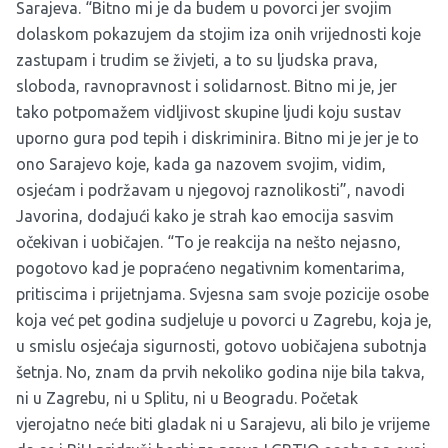
Sarajeva. “Bitno mi je da budem u povorci jer svojim
dolaskom pokazujem da stojim iza onih vrijednosti koje
zastupam i trudim se živjeti, a to su ljudska prava,
sloboda, ravnopravnost i solidarnost. Bitno mi je, jer
tako potpomažem vidljivost skupine ljudi koju sustav
uporno gura pod tepih i diskriminira. Bitno mi je jer je to
ono Sarajevo koje, kada ga nazovem svojim, vidim,
osjećam i podržavam u njegovoj raznolikosti”, navodi
Javorina, dodajući kako je strah kao emocija sasvim
očekivan i uobičajen. “To je reakcija na nešto nejasno,
pogotovo kad je popraćeno negativnim komentarima,
pritiscima i prijetnjama. Svjesna sam svoje pozicije osobe
koja već pet godina sudjeluje u povorci u Zagrebu, koja je,
u smislu osjećaja sigurnosti, gotovo uobičajena subotnja
šetnja. No, znam da prvih nekoliko godina nije bila takva,
ni u Zagrebu, ni u Splitu, ni u Beogradu. Početak
vjerojatno neće biti gladak ni u Sarajevu, ali bilo je vrijeme