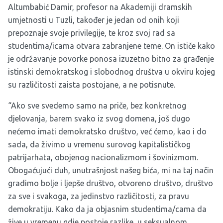
Altumbabić Damir, profesor na Akademiji dramskih
umjetnosti u Tuzli, također je jedan od onih koji
prepoznaje svoje privilegije, te kroz svoj rad sa
studentima/icama otvara zabranjene teme. On ističe kako
je održavanje povorke ponosa izuzetno bitno za građenje
istinski demokratskog i slobodnog društva u okviru kojeg
su različitosti zaista postojane, a ne potisnute.
“Ako sve svedemo samo na priče, bez konkretnog
djelovanja, barem svako iz svog domena, još dugo
nećemo imati demokratsko društvo, već ćemo, kao i do
sada, da živimo u vremenu surovog kapitalističkog
patrijarhata, obojenog nacionalizmom i šovinizmom.
Obogaćujući duh, unutrašnjost našeg bića, mi na taj način
gradimo bolje i ljepše društvo, otvoreno društvo, društvo
za sve i svakoga, za jedinstvo različitosti, za pravu
demokratiju. Kako da ja objasnim studentima/cama da
žive u vremenu gdje postoje razlike, u seksualnom