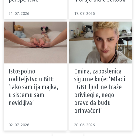
21. 07. 2026
17. 07. 2026
Istospolno
Emina, zaposlenica
roditeljstvo u BiH:
sigurne kuće: ‘Mladi
‘Iako sam i ja majka,
LGBT ljudi ne traže
u sistemu sam
privilegije, nego
nevidljiva’
pravo da budu
prihvaćeni’
02. 07. 2026
28. 06. 2026