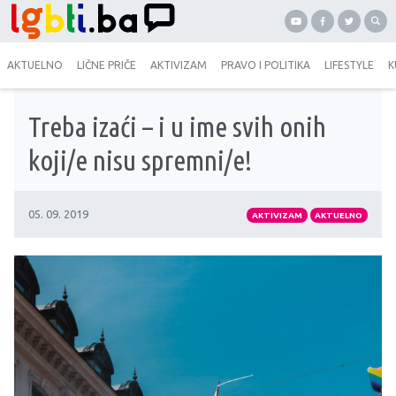
AKTUELNO
LIČNE PRIČE
AKTIVIZAM
PRAVO I POLITIKA
LIFESTYLE
K
Treba izaći – i u ime svih onih
koji/e nisu spremni/e!
05. 09. 2019
AKTIVIZAM
AKTUELNO