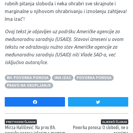
rubnih pitanja sloboda i neka ohrabri sve skrajnute i
marginalne u njihovom ohrabrivanju i iznošenju zahtjeva!
Ima izać’!
Ovaj tekst je objavljen uz podršku Američke agencije za
međunarodnu saradnju (USAID). Stavovi izneseni u ovom
tekstu ne odražavaju nužno stav Američke agencije za
međunarodnu saradnju (USAID) niti Vlade SAD-a, već
isključivo autora/ice.
BH. POVORKA PONOSA
IMA IZAC
POVORKA PONOSA
PRAVO NA OKUPLJANJE
Share
Tweet
Navigacija članaka
PRETHODNI ČLANAK
SLJEDEĆI ČLANAK
Mirza Halilčević: Na prvu Bh.
Povorka ponosa: O slobodi, ne o