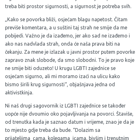
treba biti prostor sigurnosti, a sigurnost je potreba svih.
„Kako se povorka bliži, osjećam blagu napetost. Čitam
previše komentara, a u suštini taj strah ne smije da me
pobijedi. Važno je da izađemo, jer ako sad ne izađemo i
ako nas nadvlada strah, onda će naša prava biti na
čekanju. Za mene je izlazak u javni prostor putem povorke
zapravo znak slobode, da smo slobodni. To je pravo koje
ne smije biti oduzeto! U krugu LGBTI zajednice se
osjećam sigurno, ali mi moramo izaći na ulicu kako
bismo širili krug sigurnosti“, objašnjava jedna od
aktivistkinja.
Ni naš drugi sagovornik iz LGBTI zajednice se također
uopće nije dvoumio oko pojavljivanja na povorci. Štaviše,
od trenutka kada je saznao datum i vrijeme, znao je da je
to mjesto gdje treba da bude. “Dolazim sa
prijateljima_cama, kolegama_icama, bivšim i trenutnim