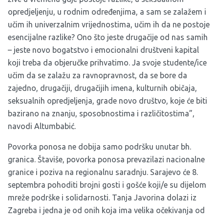
opredjeljenju, u rodnim određenjima, a sam se zalažem i
učim ih univerzalnim vrijednostima, učim ih da ne postoje
esencijalne razlike? Ono što jeste drugačije od nas samih
– jeste novo bogatstvo i emocionalni društveni kapital
koji treba da objeručke prihvatimo. Ja svoje studente/ice
učim da se zalažu za ravnopravnost, da se bore da
zajedno, drugačiji, drugačijih imena, kulturnih običaja,
seksualnih opredjeljenja, grade novo društvo, koje će biti
bazirano na znanju, sposobnostima i različitostima”,
navodi Altumbabić.
Povorka ponosa ne dobija samo podršku unutar bh.
granica. Štaviše, povorka ponosa prevazilazi nacionalne
granice i poziva na regionalnu saradnju. Sarajevo će 8.
septembra pohoditi brojni gosti i gošće koji/e su dijelom
mreže podrške i solidarnosti. Tanja Javorina dolazi iz
Zagreba i jedna je od onih koja ima velika očekivanja od