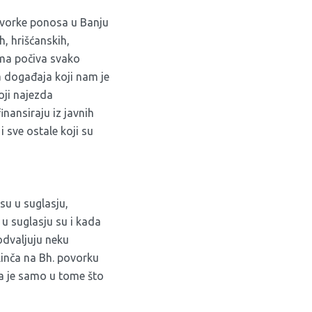
 povorke ponosa u Banju
h, hrišćanskih,
jima počiva svako
a događaja koji nam je
oji najezda
inansiraju iz javnih
i sve ostale koji su
su u suglasju,
 u suglasju su i kada
podvaljuju neku
 linča na Bh. povorku
ka je samo u tome što