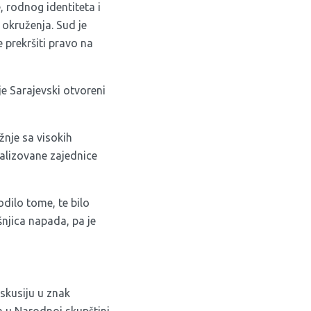
, rodnog identiteta i
g okruženja. Sud je
e prekršiti pravo na
e Sarajevski otvoreni
nje sa visokih
nalizovane zajednice
dilo tome, te bilo
njica napada, pa je
skusiju u znak