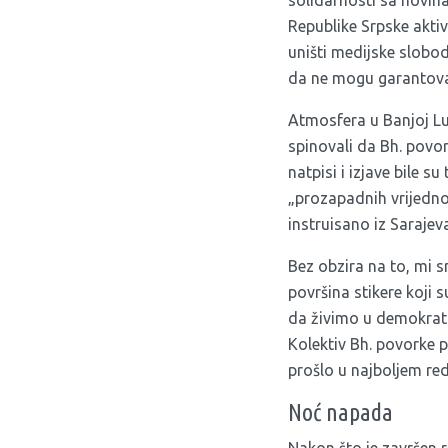
solidarnosti sa novina
Republike Srpske aktiv
uništi medijske slobod
da ne mogu garantovat
Atmosfera u Banjoj Luc
spinovali da Bh. povo
natpisi i izjave bile 
„prozapadnih vrijednos
instruisano iz Sarajev
Bez obzira na to, mi 
površina stikere koji 
da živimo u demokrat
Kolektiv Bh. povorke p
prošlo u najboljem red
Noć napada