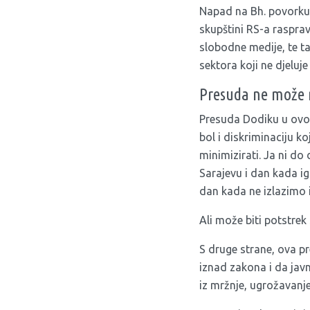
Napad na Bh. povorku p
skupštini RS-a rasprav
slobodne medije, te t
sektora koji ne djeluj
Presuda ne može 
Presuda Dodiku u ovom
bol i diskriminaciju k
minimizirati. Ja ni do
Sarajevu i dan kada igr
dan kada ne izlazimo i
Ali može biti potstrek
S druge strane, ova pr
iznad zakona i da javn
iz mržnje, ugrožavanje 