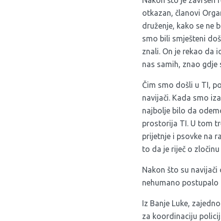
Nakon što je završen 
otkazan, članovi Orga
druženje, kako se ne b
smo bili smješteni doš
znali. On je rekao da i
nas samih, znao gdje
Čim smo došli u TI, po
navijači. Kada smo iza
najbolje bilo da odem
prostorija TI. U tom tr
prijetnje i psovke na 
to da je riječ o zločinu
Nakon što su navijači o
nehumano postupalo i i
Iz Banje Luke, zajedno
za koordinaciju polici