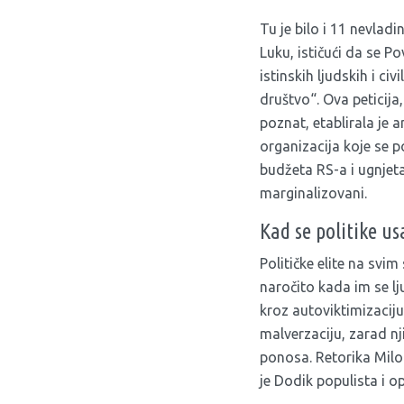
Tu je bilo i 11 nevlad
Luku, ističući da se Po
istinskih ljudskih i ci
društvo“. Ova peticija
poznat, etablirala je 
organizacija koje se p
budžeta RS-a i ugnjeta
marginalizovani.
Kad se politike us
Političke elite na svi
naročito kada im se lj
kroz autoviktimizaciju
malverzaciju, zarad nji
ponosa. Retorika Milo
je Dodik populista i op