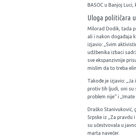
BASOC u Banjoj Luci, 
Uloga političara 
Milorad Dodik, tada p
ali i nakon događaja k
izjavio: „Svim aktivis
udžbenika izbaci sadrž
sve ekspanzivnije pris
mislim da to treba elim
Takođe je izjavio: „Ja
protiv tih ljudi, oni 
problem nije“ i „Imate 
Draško Stanivuković, 
Srpske iz „Za pravdu i
su učestvovala u javno
marta navečer.