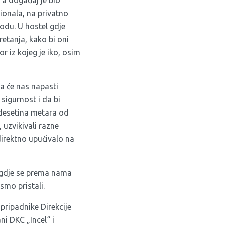
a događaj je bio
ionala, na privatno
odu. U hostel gdje
retanja, kako bi oni
or iz kojeg je iko, osim
da će nas napasti
sigurnost i da bi
 desetina metara od
, uzvikivali razne
direktno upućivalo na
cu gdje se prema nama
smo pristali.
 pripadnike Direkcije
ni DKC „Incel“ i