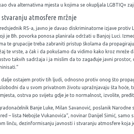
kao dva alternativna mjesta u kojima se okupljala LGBTIQ+ zaj
u stvaranju atmosfere mržnje
redsjednik RS-a, javno je davao diskriminatorne izjave protiv
oji je Bh. povorka ponosa planirala održati u Banjoj Luci. Izme
tima te grupacije treba zabraniti pristup školama da propagiraju 
aj te vrste, a čak i da pokušamo da vidimo kako kroz mreže da
ustvo takvih sadržaja i ja mislim da to zagađuje javni prostor, 
inisati.“
 i dalje ostajem protiv tih ljudi, odnosno protiv onog što prop
su slobodni da u svom privatnom životu upražnjavaju šta hoće, t
mjesta, ostrva po svijetu gdje je to normalnost, izvolite, pređit
gradonačelnik Banje Luke, Milan Savanović, poslanik Narodne 
 red – lista Nebojše Vukanovića“, novinar Danijel Simić, samo
m linču, dezinformisanju javnosti i stvaranju atmosfere koja je