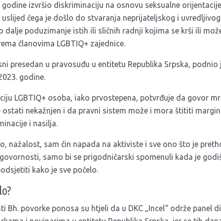
godine izvršio diskriminaciju na osnovu seksualne orijentacije
 uslijed čega je došlo do stvaranja neprijateljskog i uvredljivo
alje poduzimanje istih ili sličnih radnji kojima se krši ili mož
rema članovima LGBTIQ+ zajednice.
sni presedan u pravosuđu u entitetu Republika Srpska, podnio j
2023. godine.
ciju LGBTIQ+ osoba, iako prvostepena, potvrđuje da govor mrž
će ostati nekažnjen i da pravni sistem može i mora štititi margi
nacije i nasilja.
 nažalost, sam čin napada na aktiviste i sve ono što je pretho
ovornosti, samo bi se prigodničarski spomenuli kada je godiš
dsjetiti kako je sve počelo.
lo?
i Bh. povorke ponosa su htjeli da u DKC „Incel“ održe panel di