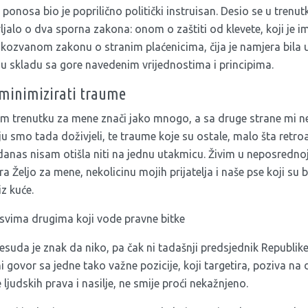
onosa bio je poprilično politički instruisan. Desio se u trenu
ljalo o dva sporna zakona: onom o zaštiti od klevete, koji je im
akozvanom zakonu o stranim plaćenicima, čija je namjera bila u
e u skladu sa gore navedenim vrijednostima i principima.
minimizirati traume
 trenutku za mene znači jako mnogo, a sa druge strane mi ne 
oju smo tada doživjeli, te traume koje su ostale, malo šta retr
 danas nisam otišla niti na jednu utakmicu. Živim u neposrednoj
a Željo za mene, nekolicinu mojih prijatelja i naše pse koji su b
z kuće.
 svima drugima koji vode pravne bitke
esuda je znak da niko, pa čak ni tadašnji predsjednik Republike 
i govor sa jedne tako važne pozicije, koji targetira, poziva na d
ljudskih prava i nasilje, ne smije proći nekažnjeno.