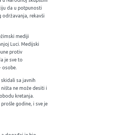
a u Narodnoj skupštini
ciju da u potpunosti
g održavanja, rekavši
ežimski mediji
joj Luci. Medijski
bune protiv
a je sve to
+ osobe.
kidali sa javnih
ništa ne može desiti i
obodu kretanja.
prošle godine, i sve je