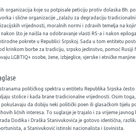
inih organizacija koje su potpisale peticiju protiv dolaska Bh.
vorka i slične organizacije „zalažu za degradaciju tradicionalni
vilizacijskih vrijednosti, moralnih normi i zdravih temelja na ko
, nakon što je naišla na odobravanje vlasti RS-a i nakon epilog
antirodne pokrete u Republici Srpskoj. Sada u tom entitetu post
od krinkom borbe za tradiciju, srpsko jedinstvo, pomoć Rusiji f
vaju LGBTIQ+ osobe, žene, izbjeglice, vjerske i etničke manjine 
aglase
m stranama političkog spektra u entitetu Republika Srpska često 
uljaju stolice i kada brane tradicionalne vrijednosti. Osim toga,
 pokušavaju da dobiju neki politički poen ili glasačkom tijelu 
hovih ličnih interesa. To suglasje je trajalo i za vrijeme javnog
rada Dodika i Draška Stanivukovića je gotovo identična, razli
ortunista, a Stanivuković istinski nacionalista i šovinista.