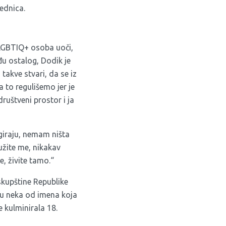
ednica.
 LGBTIQ+ osoba uoči,
đu ostalog, Dodik je
takve stvari, da se iz
 to regulišemo jer je
društveni prostor i ja
agiraju, nemam ništa
užite me, nikakav
e, živite tamo.“
skupštine Republike
 su neka od imena koja
 kulminirala 18.