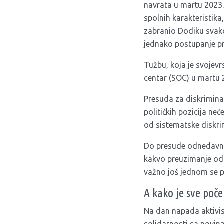
navrata u martu 2023. 
spolnih karakteristika,
zabranio Dodiku svako d
jednako postupanje p
Tužbu, koja je svojevr
centar (SOC) u martu 
Presuda za diskrimina
političkih pozicija ne
od sistematske diskrimi
Do presude odnedavno,
kakvo preuzimanje odg
važno još jednom se po
A kako je sve poče
Na dan napada aktivist