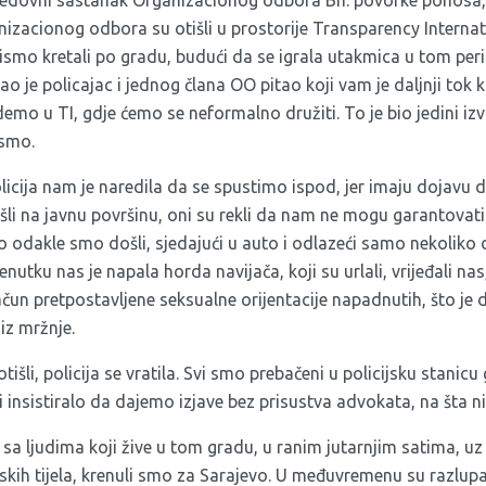
redovni sastanak Organizacionog odbora Bh. povorke ponosa, 
nizacionog odbora su otišli u prostorije Transparency Internat
ismo kretali po gradu, budući da se igrala utakmica u tom peri
ao je policajac i jednog člana OO pitao koji vam je daljnji tok k
demo u TI, gdje ćemo se neformalno družiti. To je bio jedini izv
 smo.
licija nam je naredila da se spustimo ispod, jer imaju dojavu 
šli na javnu površinu, oni su rekli da nam ne mogu garantovati 
o odakle smo došli, sjedajući u auto i odlazeći samo nekoliko
enutku nas je napala horda navijača, koji su urlali, vrijeđali nas
račun pretpostavljene seksualne orijentacije napadnutih, što je 
 iz mržnje.
tišli, policija se vratila. Svi smo prebačeni u policijsku stani
nsistiralo da dajemo izjave bez prisustva advokata, na šta ni
 sa ljudima koji žive u tom gradu, u ranim jutarnjim satima, uz
jskih tijela, krenuli smo za Sarajevo. U međuvremenu su razlupa