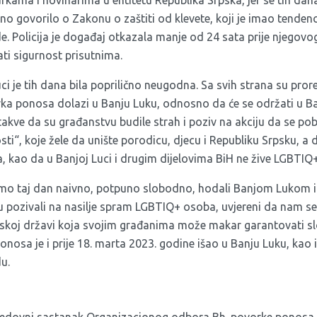
rkama i novinarima u entitetu Republika Srpska, jer se tih dan
no govorilo o Zakonu o zaštiti od klevete, koji je imao tenden
e. Policija je događaj otkazala manje od 24 sata prije njegovo
i sigurnost prisutnima.
i je tih dana bila poprilično neugodna. Sa svih strana su pror
rka ponosa dolazi u Banju Luku, odnosno da će se održati u Ban
su takve da su građanstvu budile strah i poziv na akciju da se po
ti“, koje žele da unište porodicu, djecu i Republiku Srpsku, a d
a, kao da u Banjoj Luci i drugim dijelovima BiH ne žive LGBTIQ
smo taj dan naivno, potpuno slobodno, hodali Banjom Lukom i s
su pozivali na nasilje spram LGBTIQ+ osoba, uvjereni da nam se 
skoj državi koja svojim građanima može makar garantovati sl
onosa je i prije 18. marta 2023. godine išao u Banju Luku, kao i 
u.